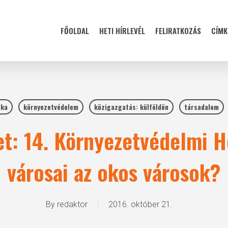
FŐOLDAL
HETI HÍRLEVÉL
FELIRATKOZÁS
CÍMK
ika
környezetvédelem
közigazgatás: külföldön
társadalom
et: 14. Környezetvédelmi 
városai az okos városok?
By
redaktor
2016. október 21.