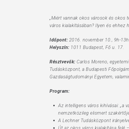
Hit enter to search or ESC to close
„Miért vannak okos városok és okos te
város kialakításában? Ilyen és ehhez
Időpont:
2016. november 10., 9h-13h
Helyszín:
1011 Budapest, Fő u. 17.
Résztvevők:
Carlos Moreno, egyetemi 
Tudásközpont, a Budapesti Főpolgárme
Gazdaságtudományi Egyetem, valamint 
Program:
Az intelligens város kihívásai: „a
nemzetközileg elismert szakértőj
A Lechner Tudásközpont irányelve
Út az okos város kialakítása felé