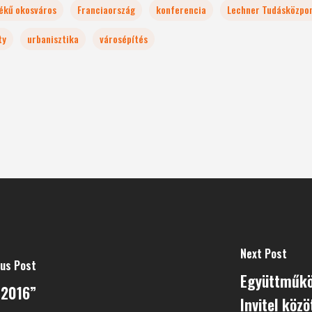
ékű okosváros
Franciaország
konferencia
Lechner Tudásközpo
ty
urbanisztika
városépítés
Next Post
ous Post
Együttműkö
 2016”
Invitel közö