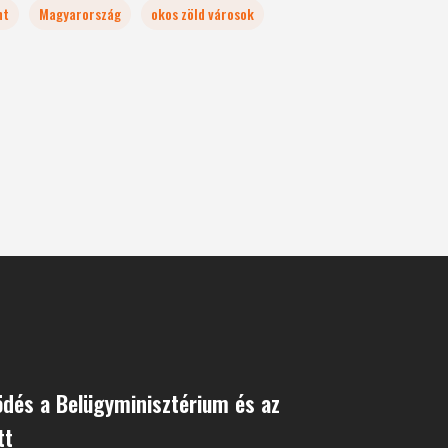
nt
Magyarország
okos zöld városok
dés a Belügyminisztérium és az
tt