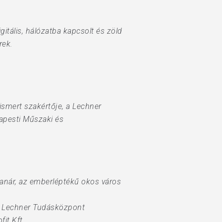
itális, hálózatba kapcsolt és zöld
rek.
smert szakértője, a Lechner
dapesti Műszaki és
tanár, az emberléptékű okos város
ő, Lechner Tudásközpont
it Kft.