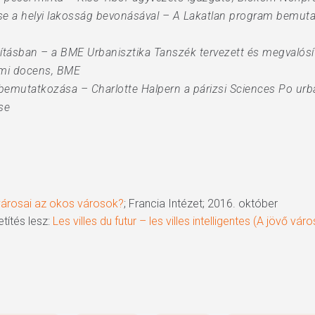
ése a helyi lakosság bevonásával – A Lakatlan program bemut
ításban – a BME Urbanisztika Tanszék tervezett és megvalósít
temi docens, BME
bemutatkozása – Charlotte Halpern a párizsi Sciences Po urban
se
városai az okos városok?
; Francia Intézet; 2016. október
títés lesz:
Les villes du futur – les villes intelligentes (A jövő v