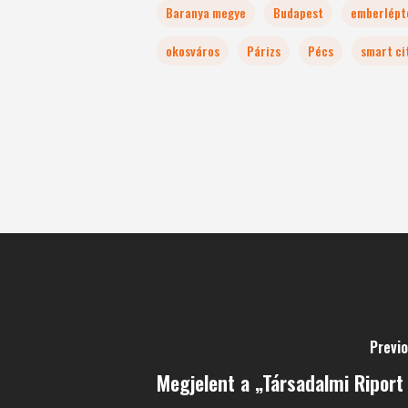
Baranya megye
Budapest
emberlépt
okosváros
Párizs
Pécs
smart ci
Previ
Megjelent a „Társadalmi Riport