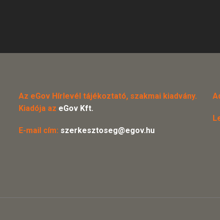
Az eGov Hírlevél tájékoztató, szakmai kiadvány.
A
Kiadója az
eGov Kft.
L
E-mail cím:
szerkesztoseg@egov.hu