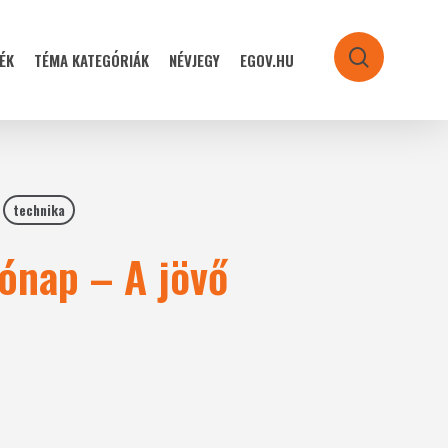
ÉK
TÉMA KATEGÓRIÁK
NÉVJEGY
EGOV.HU
search
technika
Hónap – A jövő