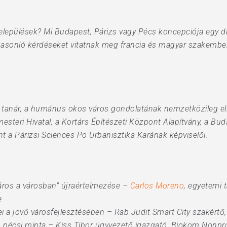
lepülések? Mi Budapest, Párizs vagy Pécs koncepciója egy dig
 hasonló kérdéseket vitatnak meg francia és magyar szakembe
tanár, a humánus okos város gondolatának nemzetközileg eli
steri Hivatal, a Kortárs Építészeti Központ Alapítvány, a Bu
a Párizsi Sciences Po Urbanisztika Karának képviselői.
 város a városban” újraértelmezése –
Carlos Moreno
, egyetemi 
e
i a jövő városfejlesztésében – Rab Judit Smart City szakért
 – pécsi minta – Kiss Tibor ügyvezető igazgató, Biokom Nonprof