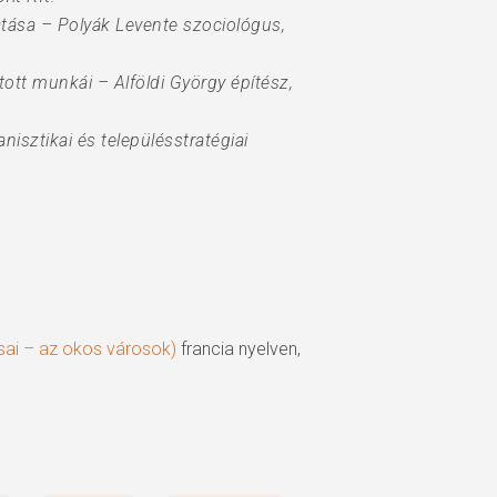
atása – Polyák Levente szociológus,
ott munkái – Alföldi György építész,
isztikai és településstratégiai
árosai – az okos városok)
francia nyelven,