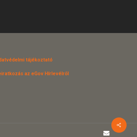
datvédelmi tájékoztató
eiratkozás az eGov Hírlevélről
email