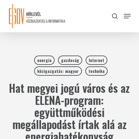
Skip
to
Menu
search
main
Close
content
Menu
energia
gazdaság
Internet
közigazgatás: magyar
technika
Hat megyei jogú város és az
ELENA-program:
együttműködési
megállapodást írtak alá az
energiahatékonyság