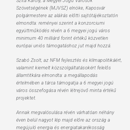
Szita Károly, a Megyei Jogú Városok
Szövetségének (MJVSZ) elnöke, Kaposvár
polgármestere az aláírás előtti sajtótájékoztatón
elmondta: reményei szerint a konzorciumi
együttműködés révén a 6 megyei jogú város
minimum 40 milliárd forint értékű közvetlen
európai uniós támogatáshoz jut majd hozzá.
Szabó Zsolt, az NFM fejlesztés és klímapolitikáért,
valamint kiemelt közszolgáltatásokért felelős
államtitkára elmondta: a megállapodás
értelmében a tárca támogatja a 6 megyei jogú
város összefogása révén létrejövő minta értékű
projektet.
Annak megvalósulása révén várhatóan néhány
éven belül nagyot lép majd előre az ország a
megújuló energia és energiatakarékosság