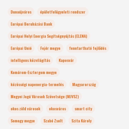
Dunaújváros
épületfelügyeleti rendszer
Európai Beruházási Bank
Európai Helyi Energia Segítségnyújtás (ELENA)
Európai Unió
Fejér megye
fenntartható fejlődés
intelligens közvilágítás
Kaposvár
Komárom-Esztergom megye
közösségi napenergia-termelés
Magyarország
Megyei Jogú Városok Szövetsége (MJVSZ)
okos zöld városok
okosváros
smart city
Somogy megye
Szabó Zsolt
Szita Károly