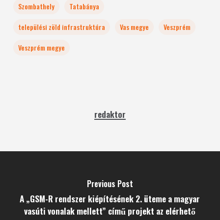
Szombathely
Tatabánya
települési zöld infrastruktúra
Vas megye
Veszprém
Veszprém megye
redaktor
Previous Post
A „GSM-R rendszer kiépítésének 2. üteme a magyar
vasúti vonalak mellett” című projekt az elérhető