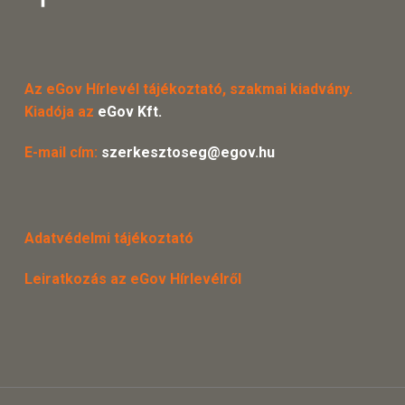
Az eGov Hírlevél tájékoztató, szakmai kiadvány.
Kiadója az
eGov Kft.
E-mail cím:
szerkesztoseg@egov.hu
Adatvédelmi tájékoztató
Leiratkozás az eGov Hírlevélről