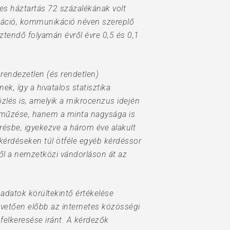
zes háztartás 72 százalékának volt
rmáció, kommunikáció néven szereplő
ztendő folyamán évről évre 0,5 és 0,1
rendezetlen (és rendetlen)
k, így a hivatalos statisztika
közlés is, amelyik a mikrocenzus idején
záműzése, hanem a minta nagysága is
résbe, igyekezve a három éve alakult
kérdéseken túl ötféle egyéb kérdéssor
étől a nemzetközi vándorláson át az
z adatok körültekintő értékelése
övetően előbb az internetes közösségi
felkeresése iránt. A kérdezők