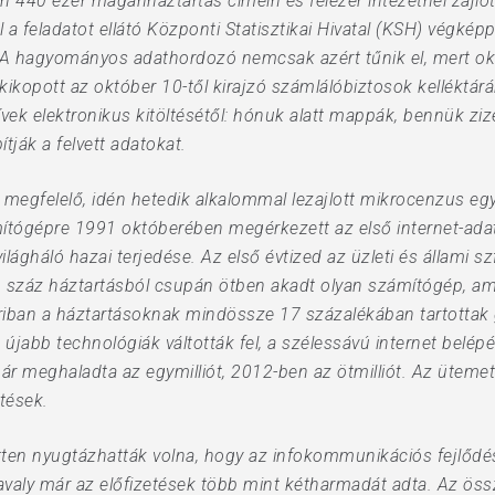
 440 ezer magánháztartás címein és félezer intézetnél zajlott
 feladatot ellátó Központi Statisztikai Hivatal (KSH) végképp 
 A hagyományos adathordozó nemcsak azért tűnik el, mert okt
kikopott az október 10-től kirajzó számlálóbiztosok kelléktár
ívek elektronikus kitöltésétől: hónuk alatt mappák, bennük zi
tják a felvett adatokat.
 megfelelő, idén hetedik alkalommal lezajlott mikrocenzus egy
ítógépre 1991 októberében megérkezett az első internet-ad
ágháló hazai terjedése. Az első évtized az üzleti és állami sz
száz háztartásból csupán ötben akadt olyan számítógép, amely
iban a háztartásoknak mindössze 17 százalékában tartottak g
 újabb technológiák váltották fel, a szélessávú internet belé
 meghaladta az egymilliót, 2012-ben az ötmilliót. Az ütemet 
tések.
tten nyugtázhatták volna, hogy az infokommunikációs fejlődés
 tavaly már az előfizetések több mint kétharmadát adta. Az ös