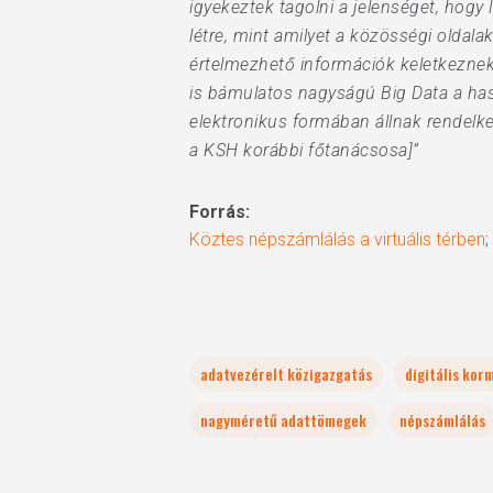
igyekeztek tagolni a jelenséget, hog
létre, mint amilyet a közösségi olda
értelmezhető információk keletkeznek
is bámulatos nagyságú Big Data a hasz
elektronikus formában állnak rendelk
a KSH korábbi főtanácsosa]”
Forrás:
Köztes népszámlálás a virtuális térben
adatvezérelt közigazgatás
digitális kor
nagyméretű adattömegek
népszámlálás