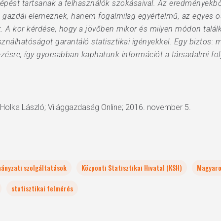
y lépést tartsanak a felhasználók szokásaival. Az eredményekb
lak gazdái elemeznek, hanem fogalmilag egyértelmű, az egyes 
. A kor kérdése, hogy a jövőben mikor és milyen módon talál
nálhatóságot garantáló statisztikai igényekkel. Egy biztos: 
ezésre, így gyorsabban kaphatunk információt a társadalmi fo
; Holka László; Világgazdaság Online; 2016. november 5.
mányzati szolgáltatások
Központi Statisztikai Hivatal (KSH)
Magyaro
statisztikai felmérés