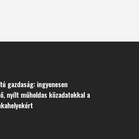
tú gazdaság: ingyenesen
ő, nyílt műholdas közadatokkal a
nkahelyekért