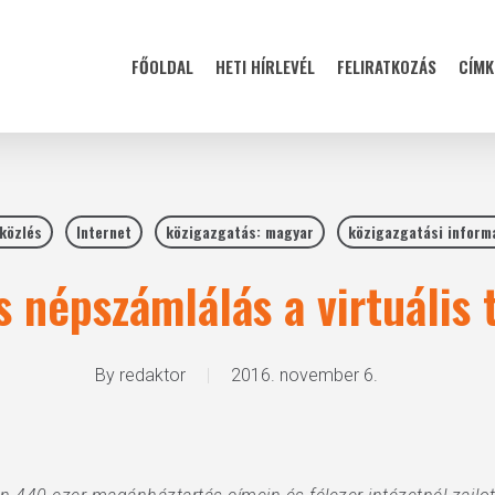
FŐOLDAL
HETI HÍRLEVÉL
FELIRATKOZÁS
CÍMK
rközlés
Internet
közigazgatás: magyar
közigazgatási inform
s népszámlálás a virtuális 
By
redaktor
2016. november 6.