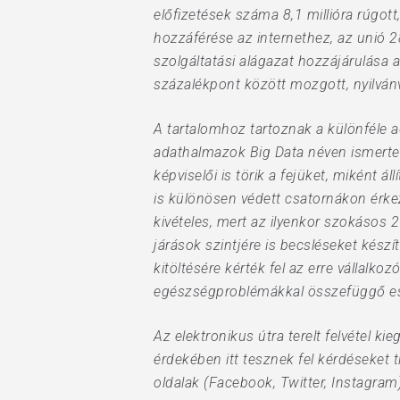
előfizetések száma 8,1 millióra rúgot
hozzáférése az internethez, az unió 
szolgáltatási alágazat hozzájárulása
százalékpont között mozgott, nyilván
A tartalomhoz tartoznak a különféle a
adathalmazok Big Data néven ismertek: 
képviselői is törik a fejüket, miként 
is különösen védett csatornákon érk
kivételes, mert az ilyenkor szokásos 
járások szintjére is becsléseket kész
kitöltésére kérték fel az erre vállalk
egészségproblémákkal összefüggő es
Az elektronikus útra terelt felvétel ki
érdekében itt tesznek fel kérdéseket 
oldalak (Facebook, Twitter, Instagram