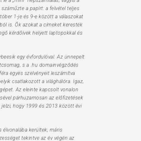
 le a „mini” népszámlálás, vagyis a
száműzte a papírt: a felvétel teljes
óber 1-je és 9-e között a válaszokat
ából is. Ők azokat a címeket keresték
zegő kérdőívek helyett laptopokkal és
beesik egy évfordulóval. Az ünnepelt
atcsomag, s a .hu domainvégződés
féra egyes szelvényeit leszámítva
ik csatlakozott a világhálóra. Igaz,
épet. Az eleinte kapcsolt vonalon
pésével párhuzamosan az előfizetések
jelzi, hogy 1999 és 2013 között évi
 élvonalába kerültek, máris
szességet tekintve az év végén az