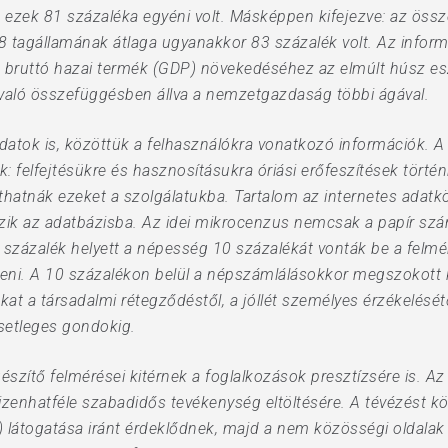
t, ezek 81 százaléka egyéni volt. Másképpen kifejezve: az öss
28 tagállamának átlaga ugyanakkor 83 százalék volt. Az info
 a bruttó hazai termék (GDP) növekedéséhez az elmúlt húsz es
való összefüggésben állva a nemzetgazdaság többi ágával.
datok is, közöttük a felhasználókra vonatkozó információk. A 
felfejtésükre és hasznosításukra óriási erőfeszítések történne
állíthatnák ezeket a szolgálatukba. Tartalom az internetes adat
ezik az adatbázisba. Az idei mikrocenzus nemcsak a papír s
2 százalék helyett a népesség 10 százalékát vonták be a felmé
íteni. A 10 százalékon belül a népszámlálásokkor megszokott 
ozókat a társadalmi rétegződéstől, a jóllét személyes érzékelés
etleges gondokig.
egészítő felmérései kitérnek a foglalkozások presztízsére is. A
tizenhatféle szabadidős tevékenység eltöltésére. A tévézést k
) látogatása iránt érdeklődnek, majd a nem közösségi oldalak 