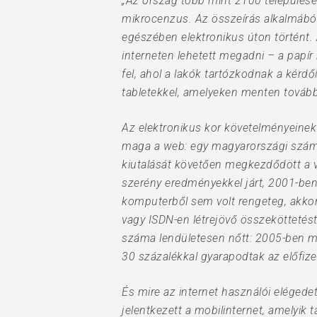
„Az ország több mint 2100 településén
mikrocenzus. Az összeírás alkalmából a
egészében elektronikus úton történt.
Hit enter to search or ESC to close
interneten lehetett megadni – a papír 
fel, ahol a lakók tartózkodnak a kérdő
tabletekkel, amelyeken menten továbbí
Az elektronikus kor követelményeinek
maga a web: egy magyarországi szám
kiutalását követően megkezdődött a vil
szerény eredményekkel járt, 2001-ben 
komputerből sem volt rengeteg, akkor
vagy ISDN-en létrejövő összeköttetést
száma lendületesen nőtt: 2005-ben már
30 százalékkal gyarapodtak az előfize
És mire az internet használói elégede
jelentkezett a mobilinternet, amelyik