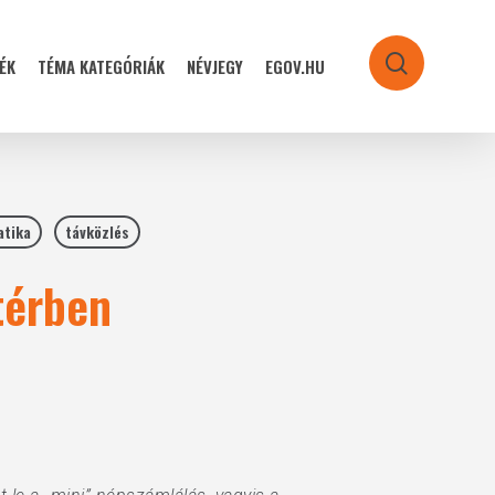
ÉK
TÉMA KATEGÓRIÁK
NÉVJEGY
EGOV.HU
search
atika
távközlés
térben