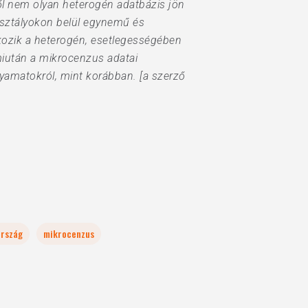
ől nem olyan heterogén adatbázis jön
osztályokon belül egynemű és
kozik a heterogén, esetlegességében
miután a mikrocenzus adatai
lyamatokról, mint korábban. [a szerző
rszág
mikrocenzus