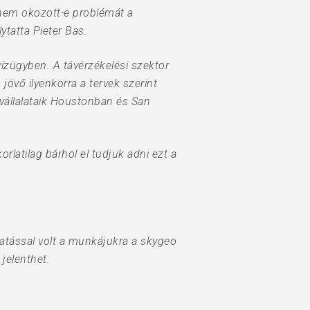
 nem okozott-e problémát a
ytatta Pieter Bas.
ízügyben. A távérzékelési szektor
övő ilyenkorra a tervek szerint
állalataik Houstonban és San
rlatilag bárhol el tudjuk adni ezt a
atással volt a munkájukra a skygeo
jelenthet.