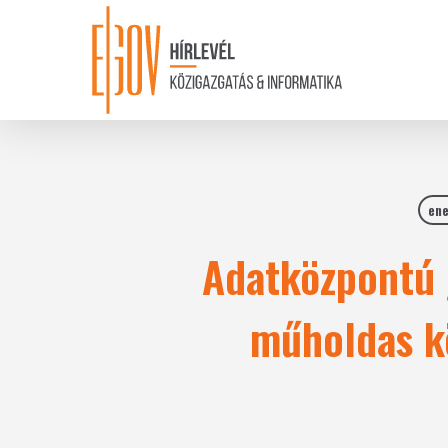
Skip
to
main
content
ene
Adatközpontú 
műholdas k