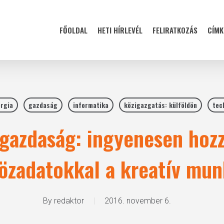
FŐOLDAL
HETI HÍRLEVÉL
FELIRATKOZÁS
CÍMK
rgia
gazdaság
informatika
közigazgatás: külföldön
tec
gazdaság: ingyenesen hozzá
özadatokkal a kreatív mun
By
redaktor
2016. november 6.