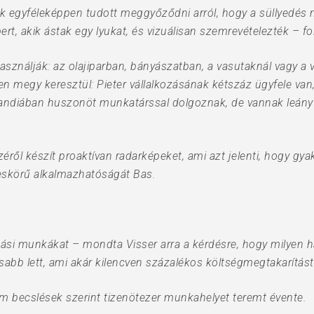
sak egyféleképpen tudott meggyőződni arról, hogy a süllyedés
t, akik ástak egy lyukat, és vizuálisan szemrevételezték – fol
ználják: az olajiparban, bányászatban, a vasutaknál vagy a v
egy keresztül: Pieter vállalkozásának kétszáz ügyfele van, j
ndiában huszonöt munkatárssal dolgoznak, de vannak leányv
éről készít proaktívan radarképeket, ami azt jelenti, hogy gyako
eskörű alkalmazhatóságát Bas.
tási munkákat – mondta Visser arra a kérdésre, hogy milyen h
abb lett, ami akár kilencven százalékos költségmegtakarítást 
m becslések szerint tizenötezer munkahelyet teremt évente.