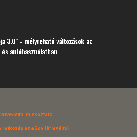
ója 3.0” - mélyreható változások az
 és autóhasználatban
datvédelmi tájékoztató
eiratkozás az eGov Hírlevélről