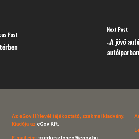
Next Post
ous Post
„A jövő aut
 térben
autóiparban
Az eGov Hírlevél tájékoztató, szakmai kiadvány.
A
Kiadója az
eGov Kft.
L
E-mail cím:
szerkesztoseg@egov.hu