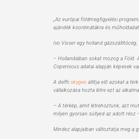
„Az európai földmegfigyelési program
ajándék koordinátákra és műholdadatokr
Hit enter to search or ESC to close
Ivo Visser egy holland gázszállítócég,
– Hollandiában sokat mozog a Föld. A
Copernicus adatai alapján képesek va
A delfti
skygeo
állítja elő azokat a t
vállalkozása hozta létre ezt az alkal
– A térkép, amit létrehoztunk, azt mu
milyen gyorsan süllyed az adott rész
Mindez alapjaiban változtatja meg a 