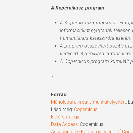
A Kopernikusz-program
A Kopernikusz-program az Európai
információkat nyújtanak teljesen 
humanitárius katasztrófa esetén.
A program összesített pozitív gaz
kedvéért: 4,3 milliárd euróba ker
A Copernicus-program kumulált poz
”
Forrás:
Műholddal a kreatív munkahelyekért
; E
Lásd még:
Copernicus
EU űrstratégia
Data Access
; Copernicus
Assessing the Economic Value of Cope