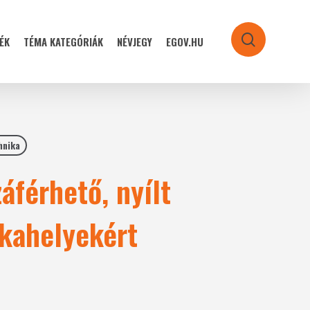
ÉK
TÉMA KATEGÓRIÁK
NÉVJEGY
EGOV.HU
search
hnika
férhető, nyílt
kahelyekért