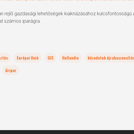
n rejlő gazdasági lehetőségek kiaknázásához kulcsfontosságú a 
at számos iparágra.
sztés
Európai Unió
GIS
Hollandia
közadatok újrahasznosítá
űripar