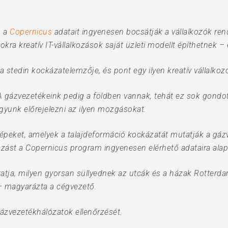
, a
Copernicus
adatait ingyenesen bocsátják a vállalkozók rend
a kreatív IT-vállalkozások saját üzleti modellt építhetnek – 
 a stedin kockázatelemzője, és pont egy ilyen kreatív vállalkoz
 gázvezetékeink pedig a földben vannak, tehát ez sok gondo
gyunk előrejelezni az ilyen mozgásokat.
érképeket, amelyek a talajdeformáció kockázatát mutatják a gá
mazást a Copernicus program ingyenesen elérhető adataira ala
tatja, milyen gyorsan süllyednek az utcák és a házak Rotterda
 – magyarázta a cégvezető.
gázvezetékhálózatok ellenőrzését.