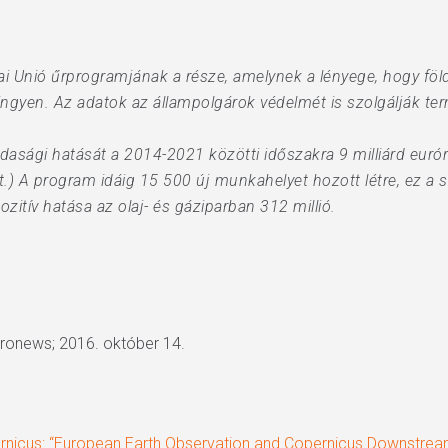
 Unió űrprogramjának a része, amelynek a lényege, hogy föl
ingyen. Az adatok az állampolgárok védelmét is szolgálják te
dasági hatását a 2014-2021 közötti időszakra 9 milliárd euró
ült.) A program idáig 15 500 új munkahelyet hozott létre, ez a
itív hatása az olaj- és gáziparban 312 millió.
uronews; 2016. október 14.
rnicus: “European Earth Observation and Copernicus Downstrea