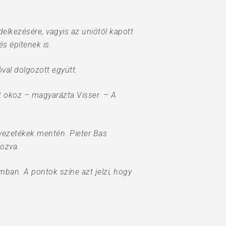
elkezésére, vagyis az uniótól kapott
és építenek is.
óval dolgozott együtt.
t okoz – magyarázta Visser. – A
zvezetékek mentén. Pieter Bas
pozva.
mban. A pontok színe azt jelzi, hogy