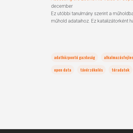
december
Ez utóbbi tanulmány szerint a műholdba
műhold adataihoz. Ez katalizátorként h
adatközpontú gazdaság
alkalmazásfejle
open data
távérzékelés
téradatok