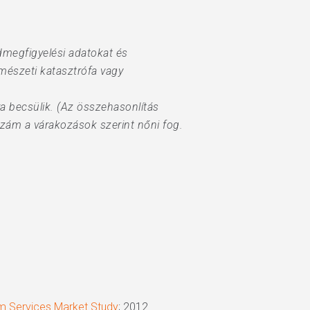
dmegfigyelési adatokat és
rmészeti katasztrófa vagy
ra becsülik. (Az összehasonlítás
 szám a várakozások szerint nőni fog.
m Services Market Study
; 2012.