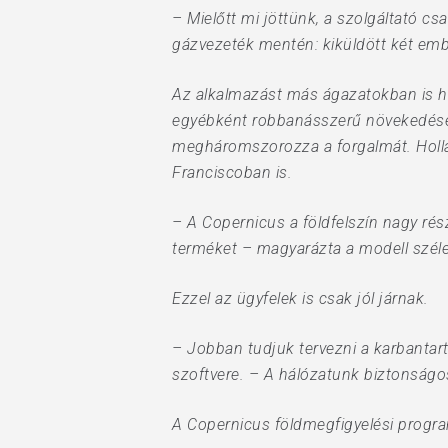
– Mielőtt mi jöttünk, a szolgáltató c
gázvezeték mentén: kiküldött két ember
Az alkalmazást más ágazatokban is has
egyébként robbanásszerű növekedésen m
megháromszorozza a forgalmát. Holla
Franciscoban is.
– A Copernicus a földfelszín nagy rész
terméket – magyarázta a modell szél
Ezzel az ügyfelek is csak jól járnak.
– Jobban tudjuk tervezni a karbantar
szoftvere. – A hálózatunk biztonságos
A Copernicus földmegfigyelési progra