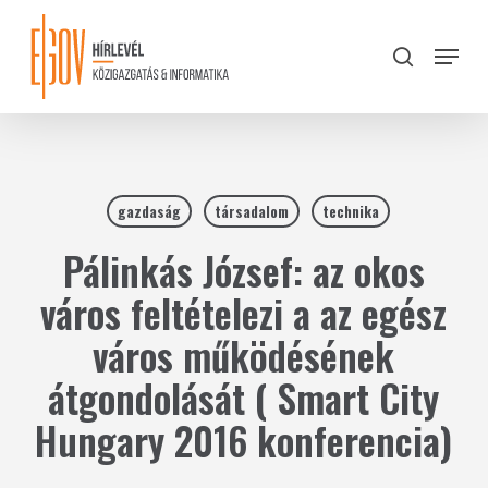
Skip
to
Menu
search
main
Close
content
Menu
gazdaság
társadalom
technika
Pálinkás József: az okos
város feltételezi a az egész
város működésének
átgondolását ( Smart City
Hungary 2016 konferencia)