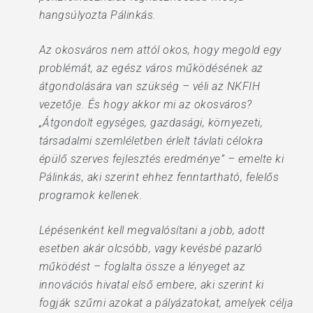
hangsúlyozta Pálinkás.
Az okosváros nem attól okos, hogy megold egy
problémát, az egész város működésének az
átgondolására van szükség – véli az NKFIH
vezetője. És hogy akkor mi az okosváros?
„Átgondolt egységes, gazdasági, környezeti,
társadalmi szemléletben érlelt távlati célokra
épülő szerves fejlesztés eredménye” – emelte ki
Pálinkás, aki szerint ehhez fenntartható, felelős
programok kellenek.
Lépésenként kell megvalósítani a jobb, adott
esetben akár olcsóbb, vagy kevésbé pazarló
működést – foglalta össze a lényeget az
innovációs hivatal első embere, aki szerint ki
fogják szűrni azokat a pályázatokat, amelyek célja