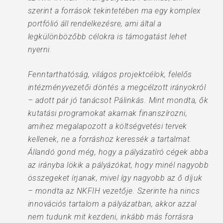
szerint a források tekintetében ma egy komplex
portfólió áll rendelkezésre, ami által a
legkülönbözőbb célokra is támogatást lehet
nyerni.
Fenntarthatóság, világos projektcélok, felelős
intézményvezetői döntés a megcélzott irányokról
– adott pár jó tanácsot Pálinkás. Mint mondta, ők
kutatási programokat akarnak finanszírozni,
amihez megalapozott a költségvetési tervek
kellenek, ne a forráshoz keressék a tartalmat.
Állandó gond még, hogy a pályázatíró cégek abba
az irányba lökik a pályázókat, hogy minél nagyobb
összegeket írjanak, mivel így nagyobb az ő díjuk
– mondta az NKFIH vezetője. Szerinte ha nincs
innovációs tartalom a pályázatban, akkor azzal
nem tudunk mit kezdeni, inkább más forrásra