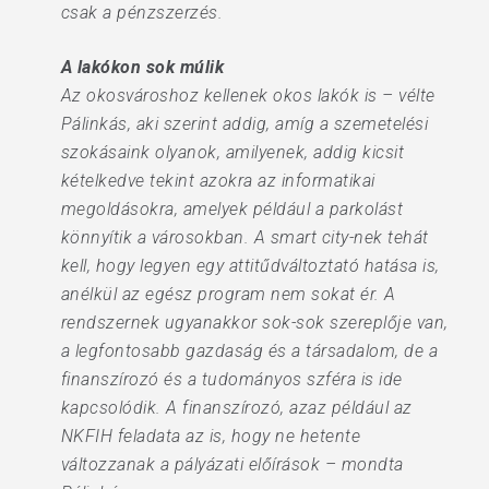
csak a pénzszerzés.
A lakókon sok múlik
Az okosvároshoz kellenek okos lakók is – vélte
Pálinkás, aki szerint addig, amíg a szemetelési
szokásaink olyanok, amilyenek, addig kicsit
kételkedve tekint azokra az informatikai
megoldásokra, amelyek például a parkolást
könnyítik a városokban. A smart city-nek tehát
kell, hogy legyen egy attitűdváltoztató hatása is,
anélkül az egész program nem sokat ér. A
rendszernek ugyanakkor sok-sok szereplője van,
a legfontosabb gazdaság és a társadalom, de a
finanszírozó és a tudományos szféra is ide
kapcsolódik. A finanszírozó, azaz például az
NKFIH feladata az is, hogy ne hetente
változzanak a pályázati előírások – mondta