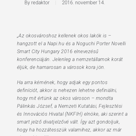
By
redaktor
2016. november 14.
„Az okosvároshoz kellenek okos lakók is –
hangzott el a Napi.hu és a Noguchi Porter Novelli
Smart City Hungary 2016 elnevezésű
konferenciáján. Jelenleg a nemzetállamok korát
éljük, de hamarosan a városok kora jön.
Ha arra kérnének, hogy adjak egy pontos
definíciót, akkor is nehezen lehetne definiálni,
hogy mit értünk az okos városon – mondta
Pálinkás József, a Nemzeti Kutatási, Fejlesztési
és Innovációs Hivatal (NKFIH) elnöke, aki szerint a
smart jelző divatjelzővé vált. Így azt gondoljuk,
hogy ha hozzátesszük valamihez, akkor az már