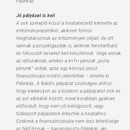
Pálinkás.
Jó pályázat is kell
A sok szereplő közül a hivatalvezető kiemelte az
intézményvezetőket, akiknek fontos
meghatározniuk az intézmények céljait, de ott
vannak a projektgazdák is, akiknek fenntartható
és fókuszált terveket kell készíteniük. Vége annak
az időszaknak, amikor a k+f+i pénzek „puha
pénzek” voltak, azaz egy könnyű plusz
finanszírozási módot jelentettek – emelte ki
Pálinkás. A felelős pályázat szükséges ahhoz,
hogy kialakuljon az a bizalom a pályázatot írók és
az azt elbírálók között, mivel korábban gyakran
előfordult, hogy nem jól kidolgozott, vagy
túlárazott pályázatok érkeztek a hivatalhoz.
Ezeknek a finanszírozására nem lesz lehetősége
az NKFIH-nak – hangsúlyozta Pálinkás, aki