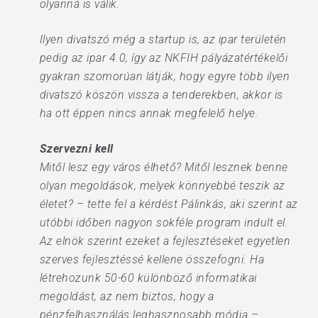
olyanná is válik.
Ilyen divatszó még a startup is, az ipar területén
pedig az ipar 4.0, így az NKFIH pályázatértékelői
gyakran szomorúan látják, hogy egyre több ilyen
divatszó köszön vissza a tenderekben, akkor is
ha ott éppen nincs annak megfelelő helye.
Szervezni kell
Mitől lesz egy város élhető? Mitől lesznek benne
olyan megoldások, melyek könnyebbé teszik az
életet? – tette fel a kérdést Pálinkás, aki szerint az
utóbbi időben nagyon sokféle program indult el.
Az elnök szerint ezeket a fejlesztéseket egyetlen
szerves fejlesztéssé kellene összefogni. Ha
létrehozunk 50-60 különböző informatikai
megoldást, az nem biztos, hogy a
pénzfelhasználás leghasznosabb módja –