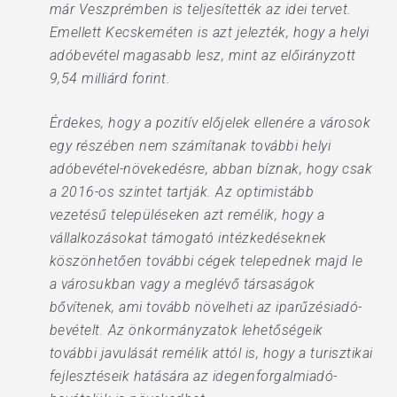
már Veszprémben is teljesítették az idei tervet.
Emellett Kecskeméten is azt jelezték, hogy a helyi
adóbevétel magasabb lesz, mint az előirányzott
9,54 milliárd forint.
Érdekes, hogy a pozitív előjelek ellenére a városok
egy részében nem számítanak további helyi
adóbevétel-növekedésre, abban bíznak, hogy csak
a 2016-os szintet tartják. Az optimistább
vezetésű településeken azt remélik, hogy a
vállalkozásokat támogató intézkedéseknek
köszönhetően további cégek telepednek majd le
a városukban vagy a meglévő társaságok
bővítenek, ami tovább növelheti az iparűzésiadó-
bevételt. Az önkormányzatok lehetőségeik
további javulását remélik attól is, hogy a turisztikai
fejlesztéseik hatására az idegenforgalmiadó-