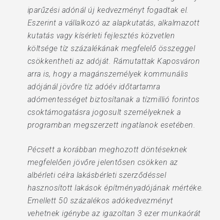
iparűzési adónál új kedvezményt fogadtak el.
Eszerint a vállalkozó az alapkutatás, alkalmazott
kutatás vagy kísérleti fejlesztés közvetlen
költsége tíz százalékának megfelelő összeggel
csökkentheti az adóját. Rámutattak Kaposváron
arra is, hogy a magánszemélyek kommunális
adójánál jövőre tíz adóév időtartamra
adómentességet biztosítanak a tízmillió forintos
csoktámogatásra jogosult személyeknek a
programban megszerzett ingatlanok esetében.
Pécsett a korábban meghozott döntéseknek
megfelelően jövőre jelentősen csökken az
albérleti célra lakásbérleti szerződéssel
hasznosított lakások építményadójának mértéke.
Emellett 50 százalékos adókedvezményt
vehetnek igénybe az igazoltan 3 ezer munkaórát