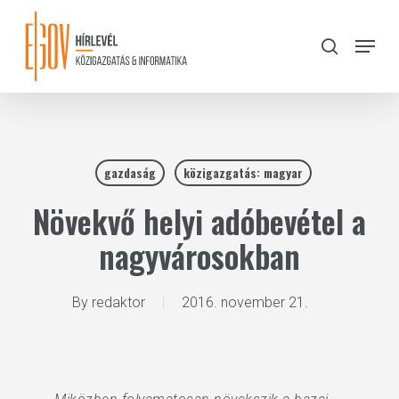
Skip
to
Menu
search
main
Close
content
Menu
gazdaság
közigazgatás: magyar
Növekvő helyi adóbevétel a
nagyvárosokban
By
redaktor
2016. november 21.