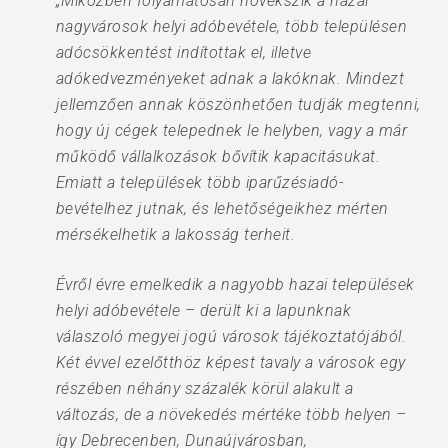
„Miközben folyamatosan növekszik a hazai
nagyvárosok helyi adóbevétele, több településen
adócsökkentést indítottak el, illetve
adókedvezményeket adnak a lakóknak. Mindezt
jellemzően annak köszönhetően tudják megtenni,
hogy új cégek telepednek le helyben, vagy a már
működő vállalkozások bővítik kapacitásukat.
Emiatt a települések több iparűzésiadó-
bevételhez jutnak, és lehetőségeikhez mérten
mérsékelhetik a lakosság terheit.
Évről évre emelkedik a nagyobb hazai települések
helyi adóbevétele – derült ki a lapunknak
válaszoló megyei jogú városok tájékoztatójából.
Két évvel ezelőtthöz képest tavaly a városok egy
részé­ben néhány százalék körül alakult a
változás, de a növekedés mértéke több helyen –
így Debrecenben, Dunaújvárosban,