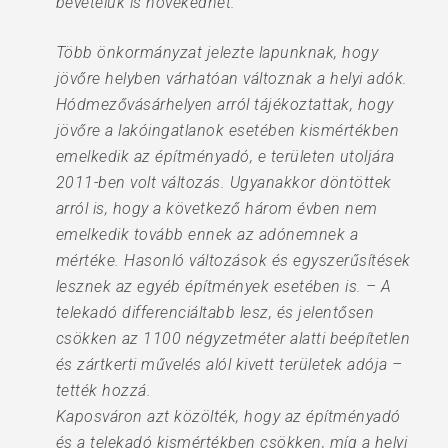
bevételük is növekedhet.
Több önkormányzat jelezte lapunknak, hogy
jövőre helyben várhatóan változnak a helyi adók.
Hódmezővásárhelyen arról tájékoztattak, hogy
jövőre a lakóingatlanok esetében kismértékben
emelkedik az építményadó, e területen utoljára
2011-ben volt változás. Ugyanakkor döntöttek
arról is, hogy a következő három évben nem
emelkedik tovább ennek az adónemnek a
mértéke. Hasonló változások és egyszerűsítések
lesznek az egyéb építmények esetében is. – A
telekadó differenciáltabb lesz, és jelentősen
csökken az 1100 négyzetméter alatti beépítetlen
és zártkerti művelés alól kivett területek adója –
tették hozzá.
Kaposváron azt közölték, hogy az építményadó
és a telekadó kismértékben csökken, míg a helyi