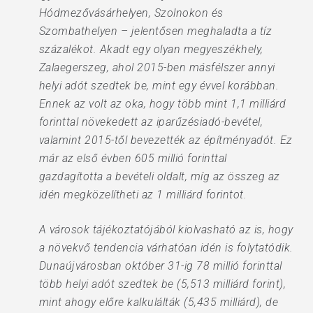
Hódmezővásárhelyen, Szolnokon és
Szombathelyen – jelentősen meghaladta a tíz
százalékot. Akadt egy olyan megyeszékhely,
Zalaegerszeg, ahol 2015-ben másfélszer annyi
helyi adót szedtek be, mint egy évvel korábban.
Ennek az volt az oka, hogy több mint 1,1 milliárd
forinttal növekedett az iparűzésiadó-bevétel,
valamint 2015-től bevezették az építményadót. Ez
már az első évben 605 millió forinttal
gazdagította a bevételi oldalt, míg az összeg az
idén megközelítheti az 1 milliárd forintot.
A városok tájékoztatójából kiolvasható az is, hogy
a növekvő tendencia várhatóan idén is folytatódik.
Dunaújvárosban október 31-ig 78 millió forinttal
több helyi adót szedtek be (5,513 milliárd forint),
mint ahogy előre kalkulálták (5,435 milliárd), de