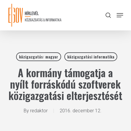
Skip
to
Menu
search
main
Close
content
Menu
közigazgatás: magyar
közigazgatási informatika
A kormány támogatja a
nyílt forráskódú szoftverek
közigazgatási elterjesztését
By
redaktor
2016. december 12.