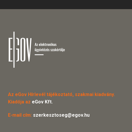
Az eGov Hírlevél tájékoztató, szakmai kiadvány.
Kiadója az
eGov Kft.
E-mail cím:
szerkesztoseg@egov.hu