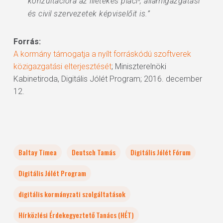
konzultációra az illetékes piaci-, államigazgatási
és civil szervezetek képviselőit is.”
Forrás:
A kormány támogatja a nyílt forráskódú szoftverek
közigazgatási elterjesztését
; Miniszterelnöki
Kabinetiroda, Digitális Jólét Program; 2016. december
12.
Baltay Timea
Deutsch Tamás
Digitális Jólét Fórum
Digitális Jólét Program
digitális kormányzati szolgáltatások
Hírközlési Érdekegyeztető Tanács (HÉT)