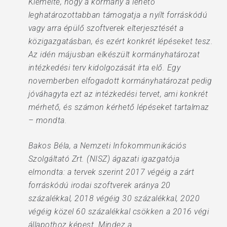
Kiemelte, hogy a kormány a lehető
leghatározottabban támogatja a nyílt forráskódú
vagy arra épülő szoftverek elterjesztését a
közigazgatásban, és ezért konkrét lépéseket tesz.
Az idén májusban elkészült kormányhatározat
intézkedési terv kidolgozását írta elő. Egy
novemberben elfogadott kormányhatározat pedig
jóváhagyta ezt az intézkedési tervet, ami konkrét
mérhető, és számon kérhető lépéseket tartalmaz
– mondta.
Bakos Béla, a Nemzeti Infokommunikációs
Szolgáltató Zrt. (NISZ) ágazati igazgatója
elmondta: a tervek szerint 2017 végéig a zárt
forráskódú irodai szoftverek aránya 20
százalékkal, 2018 végéig 30 százalékkal, 2020
végéig közel 60 százalékkal csökken a 2016 végi
állapothoz képest. Mindez a