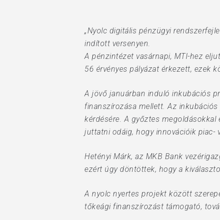
„Nyolc digitális pénzügyi rendszerfe
indított versenyen.
A pénzintézet vasárnapi, MTI-hez elj
56 érvényes pályázat érkezett, ezek k
A jövő januárban induló inkubációs p
finanszírozása mellett. Az inkubációs
kérdésére. A győztes megoldásokkal eg
juttatni odáig, hogy innovációik piac
Hetényi Márk, az MKB Bank vezérigazg
ezért úgy döntöttek, hogy a kiválaszt
A nyolc nyertes projekt között szere
tőkeági finanszírozást támogató, tová