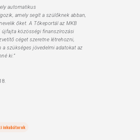
mely automatikus
gozik, amely segít a szülőknek abban,
nevelik őket. A Tőkeportál az MKB
 újfajta közösségi finanszírozási
vetítő céget szeretne létrehozni,
rán a szükséges jövedelmi adatokat az
né ki.”
18.
ti inkubátorok