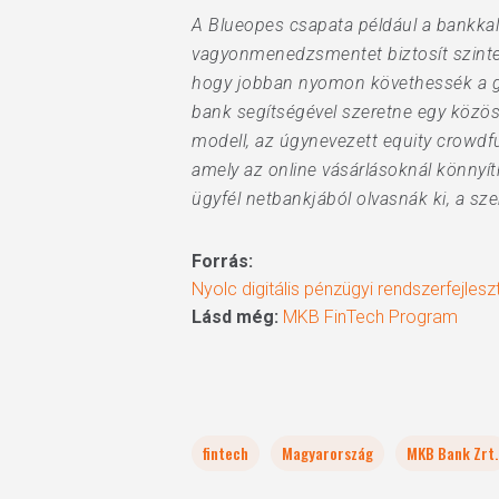
A Blueopes csapata például a bankkal
vagyonmenedzsmentet biztosít szinte 
hogy jobban nyomon követhessék a gye
bank segítségével szeretne egy közöss
modell, az úgynevezett equity crowdfu
amely az online vásárlásoknál könnyít
ügyfél netbankjából olvasnák ki, a sz
Forrás:
Nyolc digitális pénzügyi rendszerfejle
Lásd még:
MKB FinTech Program
fintech
Magyarország
MKB Bank Zrt.