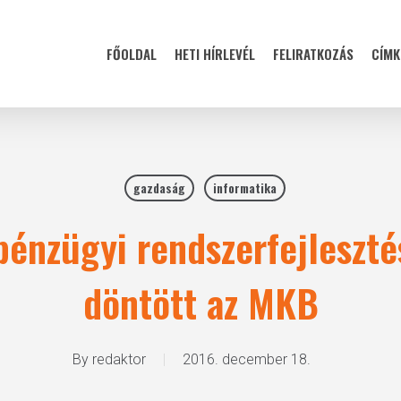
FŐOLDAL
HETI HÍRLEVÉL
FELIRATKOZÁS
CÍMK
gazdaság
informatika
 pénzügyi rendszerfejleszt
döntött az MKB
By
redaktor
2016. december 18.