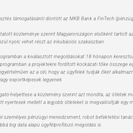
jlesztés támogatásáról döntött az MKB Bank a FinTech (pénzü
uttatott közleménye szerint Magyarországon elsőként tartott 
özül nyolc vehet részt az inkubációs szakaszban.
rogramban a kiválasztott megoldásokat 18 hónapon keresztül
 programban a projektekre fordított kockázati tőke összege e
yértelműen az a cél, hogy az ügyfelek tudják őket alkalmazni
- vagy exportképesek legyenek.
ató-helyettese a közlemény szerint azt mondta, az ötletek m
ott nyertesek mellett a legjobb ötleteket is megvalósítják eg
pel személyes pénzügyi menedzsment, robot befektetési tanács
bbá big data alapú ügyfélprofilozó megoldás is.