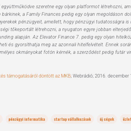
 együttműködve szeretne egy olyan platformot létrehozni, a
bárkinek, a Family Finances pedig egy olyan megoldáson dol
rekek pénzügyeit, amellett, hogy pénzügyi tudatosságra is 
égi tőkeportált létrehozni, a nyugaton egyre jobban elterjedő
nding alapján. Az Elevator Finance 7. pedig egy olyan hitelköz
heti és gyorsíthatja meg az azonnali hitelfelvételt. Ennek so
emélyes okmányokat fotón kérnék, a szerződést pedig futár vin
sztés támogatásáról döntött az MKB
; Webrádió; 2016. december 
pénzügyi informatika
startup vállalkozások
új cégek
üzle