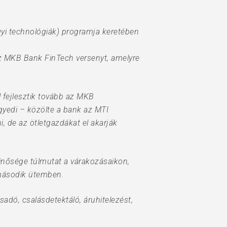
gyi technológiák) programja keretében
az MKB Bank FinTech versenyt, amelyre
 fejlesztik tovább az MKB
gyedi – közölte a bank az MTI
, de az ötletgazdákat el akarják
inősége túlmutat a várakozásaikon,
y második ütemben.
adó, csalásdetektáló, áruhitelezést,