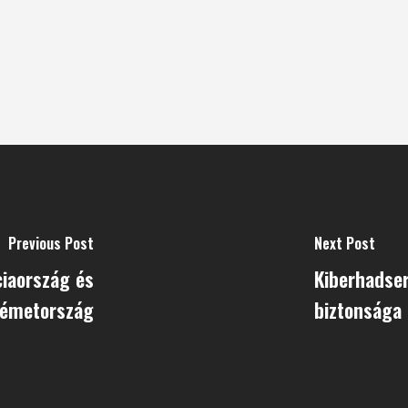
Previous Post
Next Post
iaország és
Kiberhadser
émetország
biztonsága