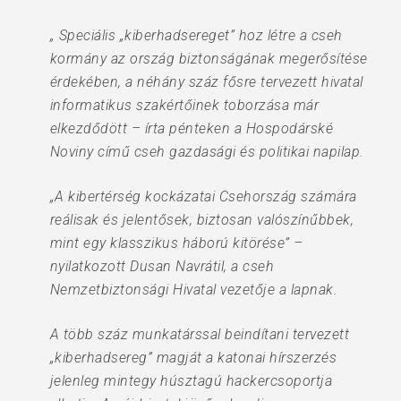
„ Speciális „kiberhadsereget” hoz létre a cseh
kormány az ország biztonságának megerősítése
érdekében, a néhány száz fősre tervezett hivatal
informatikus szakértőinek toborzása már
elkezdődött – írta pénteken a Hospodárské
Noviny című cseh gazdasági és politikai napilap.
„A kibertérség kockázatai Csehország számára
reálisak és jelentősek, biztosan valószínűbbek,
mint egy klasszikus háború kitörése” –
nyilatkozott Dusan Navrátil, a cseh
Nemzetbiztonsági Hivatal vezetője a lapnak.
A több száz munkatárssal beindítani tervezett
„kiberhadsereg” magját a katonai hírszerzés
jelenleg mintegy húsztagú hackercsoportja