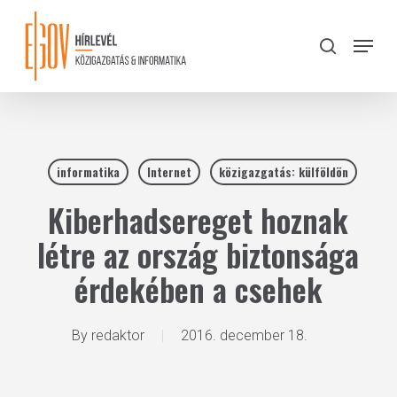
Skip
to
Menu
search
main
Close
content
Menu
informatika
Internet
közigazgatás: külföldön
Kiberhadsereget hoznak
létre az ország biztonsága
érdekében a csehek
By
redaktor
2016. december 18.