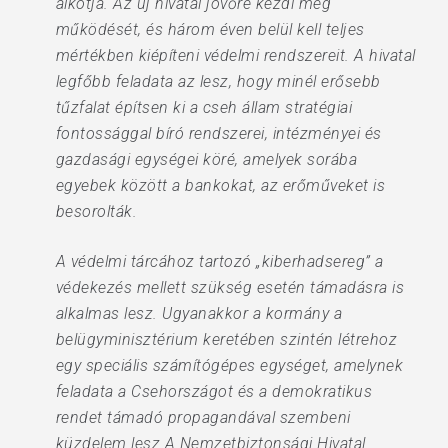
alkotja. Az új hivatal jövőre kezdi meg
működését, és három éven belül kell teljes
mértékben kiépíteni védelmi rendszereit. A hivatal
legfőbb feladata az lesz, hogy minél erősebb
tűzfalat építsen ki a cseh állam stratégiai
fontossággal bíró rendszerei, intézményei és
gazdasági egységei köré, amelyek sorába
egyebek között a bankokat, az erőműveket is
besorolták.
A védelmi tárcához tartozó „kiberhadsereg” a
védekezés mellett szükség esetén támadásra is
alkalmas lesz. Ugyanakkor a kormány a
belügyminisztérium keretében szintén létrehoz
egy speciális számítógépes egységet, amelynek
feladata a Csehországot és a demokratikus
rendet támadó propagandával szembeni
küzdelem lesz.A Nemzetbiztonsági Hivatal