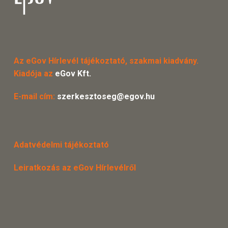
Az eGov Hírlevél tájékoztató, szakmai kiadvány.
Kiadója az
eGov Kft.
E-mail cím:
szerkesztoseg@egov.hu
Adatvédelmi tájékoztató
Leiratkozás az eGov Hírlevélről