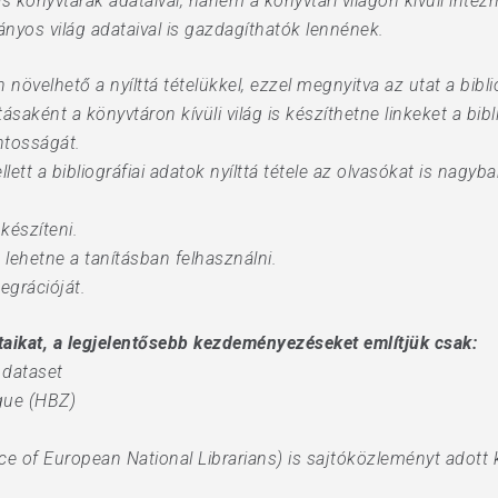
 könyvtárak adataival, hanem a könyvtári világon kívüli inté
nyos világ adataival is gazdagíthatók lennének.
övelhető a nyílttá tételükkel, ezzel megnyitva az utat a bibl
saként a könyvtáron kívüli világ is készíthetne linkeket a bibl
ntosságát.
ett a bibliográfiai adatok nyílttá tétele az olvasókat is nagyba
készíteni.
 lehetne a tanításban felhasználni.
egrációját.
ataikat, a legjelentősebb kezdeményezéseket említjük csak:
 dataset
gue (HBZ)
 of European National Librarians) is sajtóközleményt adott k