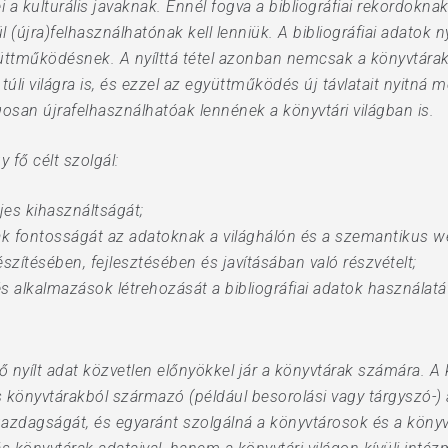
ei a kulturális javaknak. Ennél fogva a bibliográfiai rekordokna
újra)felhasználhatónak kell lenniük. A bibliográfiai adatok nyí
ttműködésnek. A nyílttá tétel azonban nemcsak a könyvtárak
úli világra is, és ezzel az együttműködés új távlatait nyitná 
an újrafelhasználhatóak lennének a könyvtári világban is.
y fő célt szolgál:
ljes kihasználtságát;
k fontosságát az adatoknak a világhálón és a szemantikus web
készítésében, fejlesztésében és javításában való részvételt;
és alkalmazások létrehozását a bibliográfiai adatok használatá
yílt adat közvetlen előnyökkel jár a könyvtárak számára. A 
 könyvtárakból származó (például besorolási vagy tárgyszó-) 
dagságát, és egyaránt szolgálná a könyvtárosok és a könyvtá