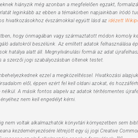
eknek hiányzik még azonban a megfelelően egzakt, formalizá
rlatát leginkább az ebben a témakörben napjainkban íródó t
tos hivatkozásokhoz évszámokkal együtt lásd az
idézett Wikip
etben, hogy önmagában vagy származtatott módon komoly kere
gáló adatokról beszélünk. Az említett adatok felhasználása é
 hatálya alatt áll. Megnyilvánulási formái az adat újrafelhas
s a szerzői jogi szabályozásban öltenek testet.
embehelyezkednek ezzel a megközelítéssel. Hivatkozási alapju
rsadalom elől, éppen ezért fel kell oldani azokat, és hozzáférh
ése nélkül. A másik fontos alapelv az adatok térítésmentes újr
ényéhez nem kell engedélyt kérni.
 nem voltak alkalmazhatók könyvtári környezetben sem bibliog
ana kezdeményezésére létrejött egy új jogi Creative Commo