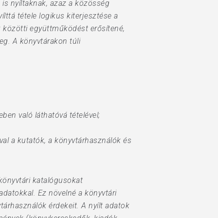
k is nyíltaknak, azaz a közösség
lttá tétele logikus kiterjesztése a
 közötti együttműködést erősítené,
meg. A könyvtárakon túli
en való láthatóvá tételével;
val a kutatók, a könyvtárhasználók és
könyvtári katalógusokat
adatokkal. Ez növelné a könyvtári
rhasználók érdekeit. A nyílt adatok