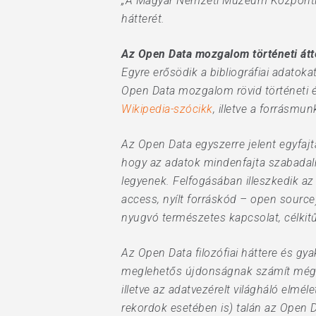
„A Magyar Nemzeti Múzeum Központi Köny
hátterét.
Az Open Data mozgalom történeti átt
Egyre erősödik a bibliográfiai adato
Open Data mozgalom rövid történeti és
Wikipedia-szócikk
, illetve a forrásmu
Az Open Data egyszerre jelent egyfajt
hogy az adatok mindenfajta szabadalm
legyenek. Felfogásában illeszkedik az
access, nyílt forráskód – open source
nyugvó természetes kapcsolat, célki
Az Open Data filozófiai háttere és gya
meglehetős újdonságnak számít még. 
Hit enter to search or ESC to close
illetve az adatvezérelt világháló elmél
rekordok esetében is) talán az Open 