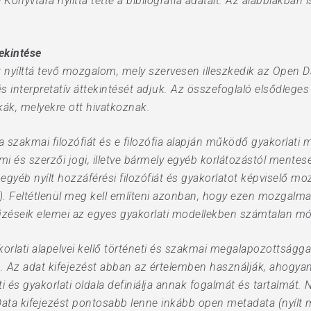
vtára nyílttá tette a bibliográfia adatait. Az alábbiakban ism
ekintése
kat nyílttá tevő mozgalom, mely szervesen illeszkedik az Ope
 interpretatív áttekintését adjuk. Az összefoglaló elsődleges
nkák, melyekre ott hivatkoznak.
a szakmai filozófiát és e filozófia alapján működő gyakorlati
i és szerzői jogi, illetve bármely egyéb korlátozástól mente
 egyéb nyílt hozzáférési filozófiát és gyakorlatot képviselő 
). Feltétlenül meg kell említeni azonban, hogy ezen mozgalma
tűzéseik elemei az egyes gyakorlati modellekben számtalan 
korlati alapelvei kellő történeti és szakmai megalapozottságga
Az adat kifejezést abban az értelemben használják, ahogyan
eti és gyakorlati oldala definiálja annak fogalmát és tartalmát. 
Data kifejezést pontosabb lenne inkább open metadata (nyílt 