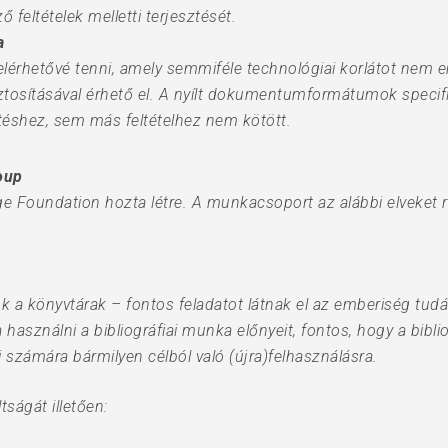
feltételek melletti terjesztését.
a
érhetővé tenni, amely semmiféle technológiai korlátot nem em
osításával érhető el. A nyílt dokumentumformátumok specifi
etéshez, sem más feltételhez nem kötött.
oup
oundation hozta létre. A munkacsoport az alábbi elveket rög
ztük a könyvtárak – fontos feladatot látnak el az emberiség tu
használni a bibliográfiai munka előnyeit, fontos, hogy a biblio
 számára bármilyen célból való (újra)felhasználásra.
tságát illetően: