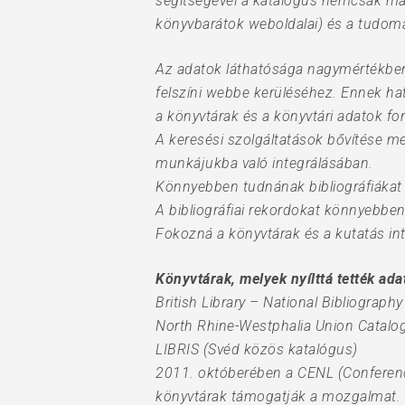
segítségével a katalógus nemcsak más
könyvbarátok weboldalai) és a tudomá
Az adatok láthatósága nagymértékben n
felszíni webbe kerüléséhez. Ennek hatá
a könyvtárak és a könyvtári adatok fo
A keresési szolgáltatások bővítése mell
munkájukba való integrálásában.
Könnyebben tudnának bibliográfiákat 
A bibliográfiai rekordokat könnyebben
Fokozná a könyvtárak és a kutatás int
Könyvtárak, melyek nyílttá tették ad
British Library – National Bibliography
North Rhine-Westphalia Union Catalo
LIBRIS (Svéd közös katalógus)
2011. októberében a CENL (Conference
könyvtárak támogatják a mozgalmat.