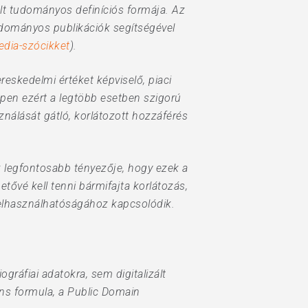
lt tudományos definíciós formája. Az
udományos publikációk segítségével
edia-szócikket
).
skedelmi értéket képviselő, piaci
ppen ezért a legtöbb esetben szigorú
ználását gátló, korlátozott hozzáférés
k legfontosabb tényezője, hogy ezek a
etővé kell tenni bármifajta korlátozás,
afelhasználhatóságához kapcsolódik.
ráfiai adatokra, sem digitalizált
ns formula, a Public Domain