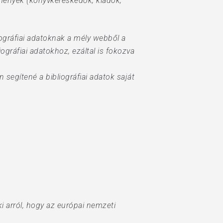
zmények (könyvkereskedők, kiadók,
iográfiai adatoknak a mély webből a
iográfiai adatokhoz, ezáltal is fokozva
n segítené a bibliográfiai adatok saját
i arról, hogy az európai nemzeti