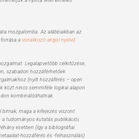
ertetjük a nyílttá tétel elméleti
n Data mozgalomba. Az alábbiakban az
 forrása a
vonatkozó angol nyelvű
 mozgalmat. Legalapvetőbb célkitűzése,
sen, szabadon hozzáférhetőek
mozgalmakhoz (nyílt hozzáférés – open
k közt nincs semmiféle logikai alapon
módon kombinálódhatnak.
l bírnak, maga a kifejezés viszont
 a tudományos kutatás publikációi,
Néhány esetben (így a bibliográfiai
metaadat-hozzáférés és -felhasználás)