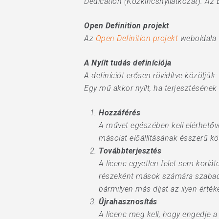
Dedication (Közkincsnyilatkozat). Az
Open Definition projekt
Az
Open Definition projekt
weboldala t
A Nyílt tudás definíciója
A definíciót erősen rövidítve közöljük:
Egy mű akkor nyílt, ha terjesztésének
Hozzáférés
A művet egészében kell elérhető
másolat előállításának ésszerű köl
Továbbterjesztés
A licenc egyetlen felet sem korl
részeként mások számára szabadon
bármilyen más díjat az ilyen érté
Újrahasznosítás
A licenc meg kell, hogy engedje 