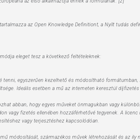
 Europeana az első alkalmazója ennek a formulának. [2]
artalmazza az Open Knowledge Definitiont, a Nyílt tudás defi
 módja eleget tesz a következő feltételeknek:
vé tenni, egyszerűen kezelhető és módosítható formátumban
tsége. Ideális esetben a mű az interneten keresztül díjfizetés 
átozhat abban, hogy egyes műveket önmagukban vagy különböző
 vagy fizetés ellenében hozzáférhetővé tegyenek. A licenc n
kesítéshez vagy terjesztéshez kapcsolódóan.
a mű módosítását, származékos művek létrehozását és az ily 