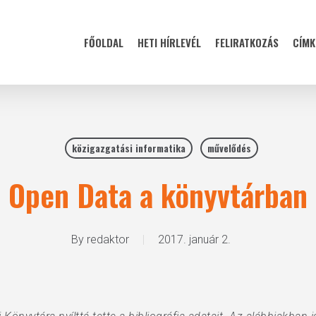
FŐOLDAL
HETI HÍRLEVÉL
FELIRATKOZÁS
CÍMK
közigazgatási informatika
művelődés
Open Data a könyvtárban
By
redaktor
2017. január 2.