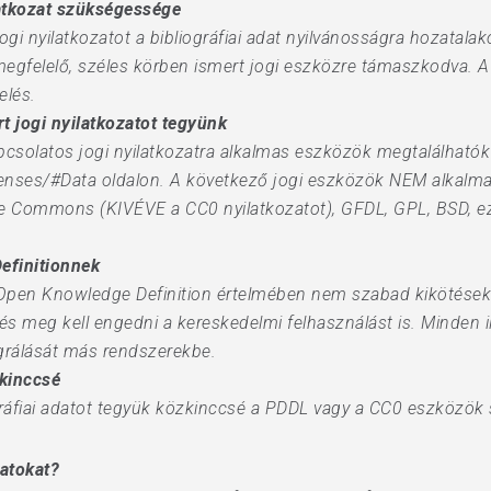
latkozat szükségessége
ogi nyilatkozatot a bibliográfiai adat nyilvánosságra hozatala
megfelelő, széles körben ismert jogi eszközre támaszkodva. A n
elés.
t jogi nyilatkozatot tegyünk
pcsolatos jogi nyilatkozatra alkalmas eszközök megtalálhatók
censes/#Data oldalon. A következő jogi eszközök NEM alkalmas
tive Commons (KIVÉVE a CC0 nyilatkozatot), GFDL, GPL, BSD,
efinitionnek
Open Knowledge Definition értelmében nem szabad kikötéseket
, és meg kell engedni a kereskedelmi felhasználást is. Minden
egrálását más rendszerekbe.
zkinccsé
gráfiai adatot tegyük közkinccsé a PDDL vagy a CC0 eszközök 
datokat?