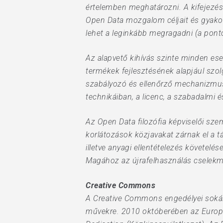
értelemben meghatározni. A kifejezés
Open Data mozgalom céljait és gyako
lehet a leginkább megragadni (a pon
Az alapvető kihívás szinte minden es
termékek fejlesztésének alapjául szol
szabályozó és ellenőrző mechanizmusok
technikáiban, a licenc, a szabadalmi é
Az Open Data filozófia képviselői sz
korlátozások közjavakat zárnak el a tá
illetve anyagi ellentételezés követel
Magához az újrafelhasználás cselekm
Creative Commons
A Creative Commons engedélyei sokáig
művekre. 2010 októberében az Europe