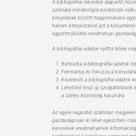
A bibliográfiai rekordok alapvető rész
számára mindenfajta korlátozás nélkül (
könyvtárak közötti hagyományos együ
hanem kiterjesztené azt a könyvtáron t
együttműködés eredményei gazdaságos
A bibliográfiai adatok nyílttá tétele nég
Biztosítja a bibliográfiai adatok te
Fenntartja és fokozza a könyvtára
Kiszélesíti a bibliográfiai adatok 
Lehetővé teszi új szolgáltatások 
a széles közönség hasznára.
Az egyre nagyobb számban megjelenő n
gazdaságosan ki lehet egészíteni más
keresések eredményének információgaz