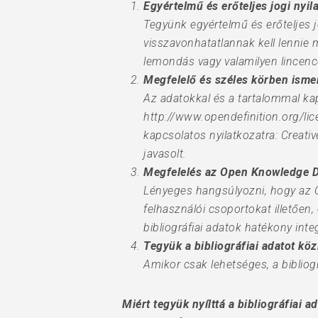
Egyértelmű és erőteljes jogi nyi
Tegyünk egyértelmű és erőteljes j
visszavonhatatlannak kell lennie 
lemondás vagy valamilyen lincenc
Megfelelő és széles körben ismer
Az adatokkal és a tartalommal ka
http://www.opendefinition.org/li
kapcsolatos nyilatkozatra: Crea
javasolt.
Megfelelés az Open Knowledge D
Lényeges hangsúlyozni, hogy az 
felhasználói csoportokat illetően
bibliográfiai adatok hatékony int
Tegyük a bibliográfiai adatot kö
Amikor csak lehetséges, a biblio
Miért tegyük nyílttá a bibliográfiai a