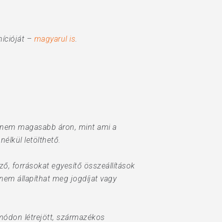
nícióját –
magyarul is
.
, nem magasabb áron, mint ami a
nélkül letölthető.
, forrásokat egyesítő összeállítások
em állapíthat meg jogdíjat vagy
módon létrejött, származékos