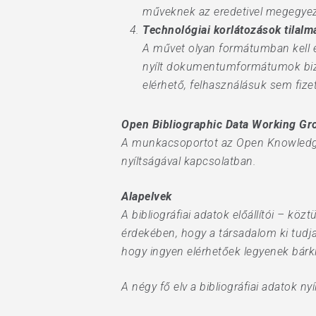
műveknek az eredetivel megegyező 
Technológiai korlátozások tilalm
A művet olyan formátumban kell el
nyílt dokumentumformátumok bizt
elérhető, felhasználásuk sem fiz
Open Bibliographic Data Working Gr
A munkacsoportot az Open Knowledge F
nyíltságával kapcsolatban.
Alapelvek
A bibliográfiai adatok előállítói – kö
érdekében, hogy a társadalom ki tudja 
hogy ingyen elérhetőek legyenek bárki
A négy fő elv a bibliográfiai adatok nyíl