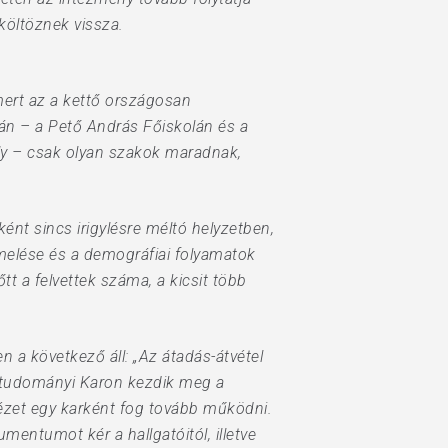
 költöznek vissza.
 mert az a kettő országosan
olán – a Pető András Főiskolán és a
aly – csak olyan szakok maradnak,
ént sincs irigylésre méltó helyzetben,
melése és a demográfiai folyamatok
t a felvettek száma, a kicsit több
a következő áll: „Az átadás-átvétel
íztudományi Karon kezdik meg a
ntézet egy karként fog tovább működni.
mentumot kér a hallgatóitól, illetve