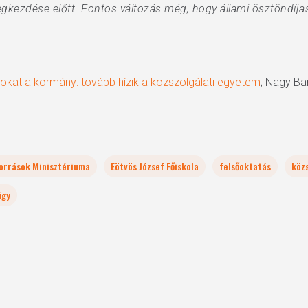
 megkezdése előtt. Fontos változás még, hogy állami ösztöndíja
okat a kormány: tovább hízik a közszolgálati egyetem
; Nagy Bar
orrások Minisztériuma
Eötvös József Főiskola
felsőoktatás
közs
ügy