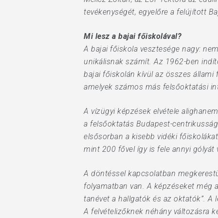
tevékenységét, egyelőre a felújított B
Mi lesz a bajai főiskolával?
A bajai főiskola vesztesége nagy: nemc
unikálisnak számít. Az 1962-ben indíto
bajai főiskolán kívül az összes álla
amelyek számos más felsőoktatási in
A vízügyi képzések elvétele alighanem 
a felsőoktatás Budapest-centrikussá
elsősorban a kisebb vidéki főiskoláka
mint 200 fővel így is fele annyi gólyá
A döntéssel kapcsolatban megkerestük
folyamatban van. A képzéseket még a
tanévet a hallgatók és az oktatók”. A 
A felvételizőknek néhány változásra ké