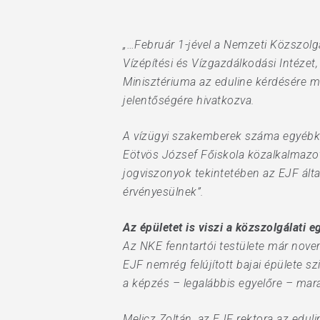
Hit enter to search or ESC to close
„…Február 1-jével a Nemzeti Közszolgá
Vízépítési és Vízgazdálkodási Intézet
Minisztériuma az eduline kérdésére m
jelentőségére hivatkozva.
A vízügyi szakemberek száma egyébként
Eötvös József Főiskola közalkalmazotta
jogviszonyok tekintetében az EJF által
érvényesülnek”.
Az épületet is viszi a közszolgálati 
Az NKE fenntartói testülete már novem
EJF nemrég felújított bajai épülete s
a képzés – legalábbis egyelőre – ma
Melicz Zoltán, az EJF rektora az edul