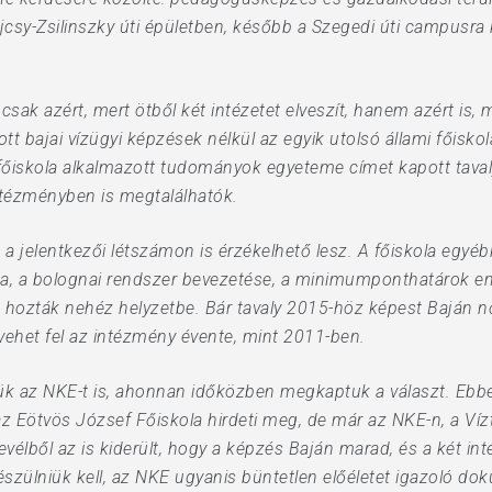
ajcsy-Zsilinszky úti épületben, később a Szegedi úti campusra
sak azért, mert ötből két intézetet elveszít, hanem azért is,
tt bajai vízügyi képzések nélkül az egyik utolsó állami főisk
mi főiskola alkalmazott tudományok egyeteme címet kapott tav
tézményben is megtalálhatók.
a jelentkezői létszámon is érzékelhető lesz. A főiskola egyébk
ga, a bolognai rendszer bevezetése, a minimumponthatárok e
t hozták nehéz helyzetbe. Bár tavaly 2015-höz képest Baján nőt
t vehet fel az intézmény évente, mint 2011-ben.
 az NKE-t is, ahonnan időközben megkaptuk a választ. Ebben 
z Eötvös József Főiskola hirdeti meg, de már az NKE-n, a V
levélből az is kiderült, hogy a képzés Baján marad, és a két i
szülniük kell, az NKE ugyanis büntetlen előéletet igazoló doku