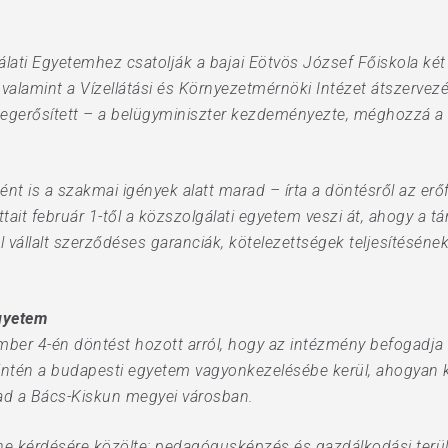
lati Egyetemhez csatolják a bajai Eötvös József Főiskola két 
, valamint a Vízellátási és Környezetmérnöki Intézet átszerve
egerősített – a belügyminiszter kezdeményezte, méghozzá a 
 is a szakmai igények alatt marad – írta a döntésről az erőfo
it február 1-től a közszolgálati egyetem veszi át, ahogy a tár
 vállalt szerződéses garanciák, kötelezettségek teljesítésének f
egyetem
ber 4-én döntést hozott arról, hogy az intézmény befogadja a
zintén a budapesti egyetem vagyonkezelésébe kerül, ahogyan ké
rad a Bács-Kiskun megyei városban.
ine kérdésére közölte: pedagógusképzés és gazdálkodási terül