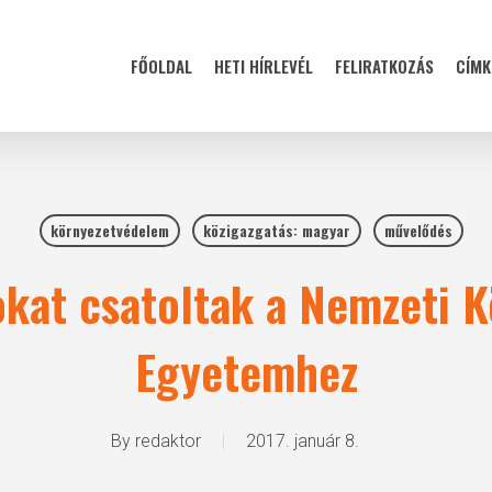
FŐOLDAL
HETI HÍRLEVÉL
FELIRATKOZÁS
CÍMK
környezetvédelem
közigazgatás: magyar
művelődés
kat csatoltak a Nemzeti K
Egyetemhez
By
redaktor
2017. január 8.