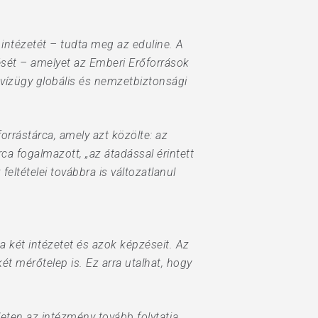
intézetét – tudta meg az eduline. A
zését – amelyet az Emberi Erőforrások
vízügy globális és nemzetbiztonsági
rrástárca, amely azt közölte: az
ca fogalmazott, „az átadással érintett
eltételei továbbra is változatlanul
 két intézetet és azok képzéseit. Az
t mérőtelep is. Ez arra utalhat, hogy
eten az intézmény tovább folytatja