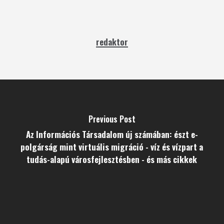
redaktor
Previous Post
Az Információs Társadalom új számában: észt e-
polgárság mint virtuális migráció - víz és vízpart a
tudás-alapú városfejlesztésben - és más cikkek