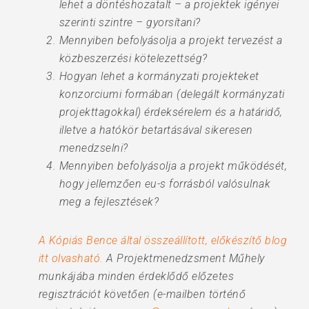
lehet a döntéshozatalt – a projektek igényei
szerinti szintre – gyorsítani?
Mennyiben befolyásolja a projekt tervezést a
közbeszerzési kötelezettség?
Hogyan lehet a kormányzati projekteket
konzorciumi formában (delegált kormányzati
projekttagokkal) érdeksérelem és a határidő,
illetve a hatókör betartásával sikeresen
menedzselni?
Mennyiben befolyásolja a projekt működését,
hogy jellemzően eu-s forrásból valósulnak
meg a fejlesztések?
A Kópiás Bence által összeállított, előkészítő blog
itt olvasható.
A Projektmenedzsment Műhely
munkájába minden érdeklődő előzetes
regisztrációt követően (e-mailben történő