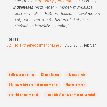
regisztráció a
gpronay@procompass.hu
címen),
ingyenesen
részt vehet. A Műhely munkájába
való részvétellel 2 PDU (Professional Development
Unit) pont szerezhető (PMP minősítettek és
minősítésre készülők számára)”
Forrás:
32. Projektmenedzsment Műhely
; IVSZ; 2017. február
fejlesztéspolitika
Kópiás Bence
közbeszerzés
közigazgatási projektmenedzsment
Magyarország
projektmenedzsment
uniós társfinanszírozású pályázatok