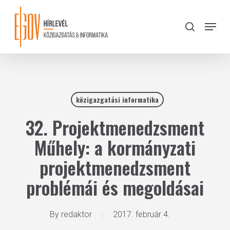
Skip
to
Menu
search
main
Close
content
Menu
közigazgatási informatika
32. Projektmenedzsment
Műhely: a kormányzati
projektmenedzsment
problémái és megoldásai
By
redaktor
2017. február 4.