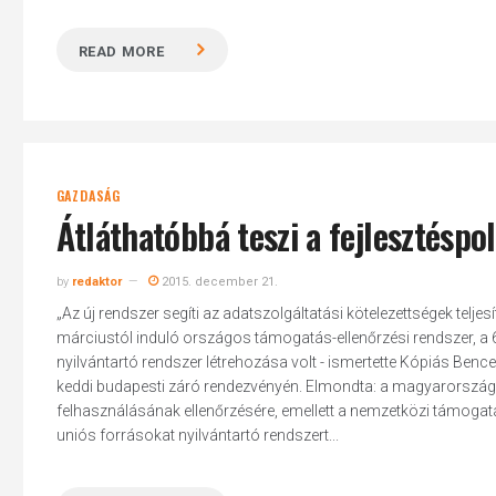
READ MORE
GAZDASÁG
Átláthatóbbá teszi a fejlesztéspo
by
redaktor
2015. december 21.
„Az új rendszer segíti az adatszolgáltatási kötelezettségek teljes
márciustól induló országos támogatás-ellenőrzési rendszer, a 61
nyilvántartó rendszer létrehozása volt - ismertette Kópiás Benc
keddi budapesti záró rendezvényén. Elmondta: a magyarországi 
felhasználásának ellenőrzésére, emellett a nemzetközi támogat
uniós forrásokat nyilvántartó rendszert...