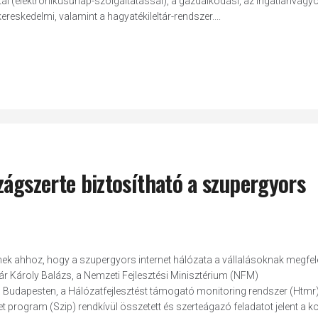
tál (elektronikusűrlap-szolgáltatással), a gazdálkodási, az ingatlanvagy
reskedelmi, valamint a hagyatékileltár-rendszer....
zágszerte biztosítható a szupergyors
nek ahhoz, hogy a szupergyors internet hálózata a vállalásoknak megfel
 Károly Balázs, a Nemzeti Fejlesztési Minisztérium (NFM)
n Budapesten, a Hálózatfejlesztést támogató monitoring rendszer (Htmr
 program (Szip) rendkívül összetett és szerteágazó feladatot jelent a 