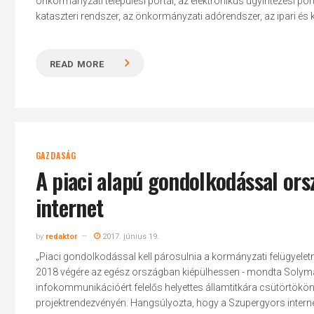
önkormányzati települési portál, az elektronikus ügyintézési por
kataszteri rendszer, az önkormányzati adórendszer, az ipari és ke
READ MORE
Hit enter to search or ESC to close
GAZDASÁG
A piaci alapú gondolkodással ors
internet
by
redaktor
2017. június 19.
„Piaci gondolkodással kell párosulnia a kormányzati felügyelet
2018 végére az egész országban kiépülhessen - mondta Solymár
infokommunikációért felelős helyettes államtitkára csütörtökö
projektrendezvényén. Hangsúlyozta, hogy a Szupergyors internet