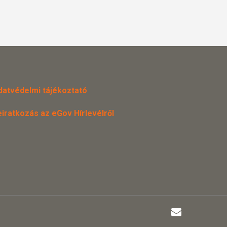
datvédelmi tájékoztató
eiratkozás az eGov Hírlevélről
email