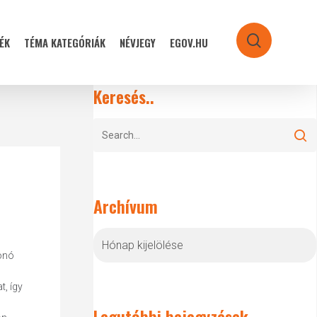
ÉK
TÉMA KATEGÓRIÁK
NÉVJEGY
EGOV.HU
search
Keresés..
Archívum
Archívum
onó
, így
Legutóbbi bejegyzések