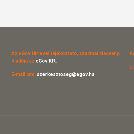
Az eGov Hírlevél tájékoztató, szakmai kiadvány.
A
Kiadója az
eGov Kft.
L
E-mail cím:
szerkesztoseg@egov.hu