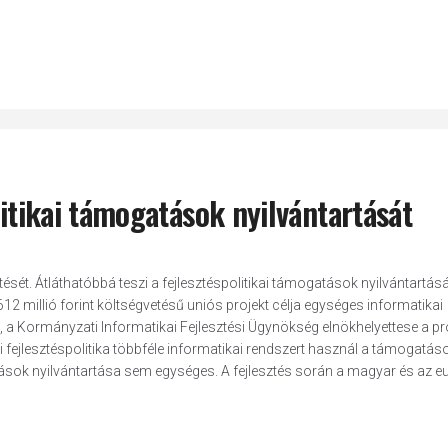
litikai támogatások nyilvántartását
ítését. Átláthatóbbá teszi a fejlesztéspolitikai támogatások nyilvántartásá
2 millió forint költségvetésű uniós projekt célja egységes informatikai
e, a Kormányzati Informatikai Fejlesztési Ügynökség elnökhelyettese a pr
fejlesztéspolitika többféle informatikai rendszert használ a támogatás
ások nyilvántartása sem egységes. A fejlesztés során a magyar és az e