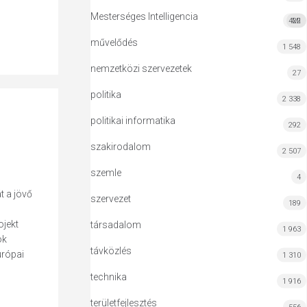
Mesterséges Intelligencia
422
MI
művelődés
1 548
nemzetközi szervezetek
27
politika
2 338
politikai informatika
292
szakirodalom
2 507
szemle
4
t a jövő
szervezet
189
ojekt
társadalom
1 963
ok
távközlés
urópai
1 310
technika
1 916
területfejlesztés