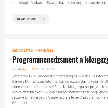
összefoglalásában az EU-s és hazai kormányzati projektek siker
READ MORE
KÖZIGAZGATÁSI INFORMATIKA
Programmenedzsment a közigaz
by
redaktor
2016. április 13.
„Immáron 19. alkalommal rendezte meg a Hírközlési és Infor
Bence a Kormányzati Informatikai Fejlesztési Ügynökség (KIFÜ
címmel tartott előadást. A KIFÜ-nek a közigazgatási projektek
évek alatt több mint 23 kiemelt uniós finanszírozású projektben v
részeként megvalósuló Szupergyors Internet Alprogramot , va
Fórumon...