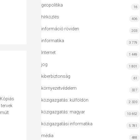
geopolitika
16
hírközlés
406
információ röviden
203
informatika
3 779
Internet
1 449
jog
1 801
kiberbiztonság
61
környezetvédelem
327
 Kópiás
közigazgatás: külföldön
2 320
tervek
közigazgatás: magyar
lmúlt
10 652
közigazgatási informatika
5 781
média
488