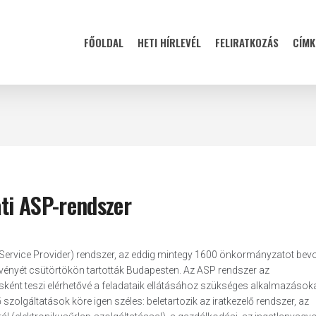
FŐOLDAL
HETI HÍRLEVÉL
FELIRATKOZÁS
CÍMK
ti ASP-rendszer
Service Provider) rendszer, az eddig mintegy 1600 önkormányzatot bev
zvényét csütörtökön tartották Budapesten. Az ASP rendszer az
ént teszi elérhetővé a feladataik ellátásához szükséges alkalmazásokat
szolgáltatások köre igen széles: beletartozik az iratkezelő rendszer, az