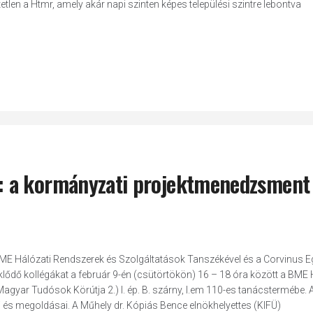
len a Htmr, amely akár napi szinten képes települési szintre lebontva
: a kormányzati projektmenedzsment
E Hálózati Rendszerek és Szolgáltatások Tanszékével és a Corvinus 
eklődő kollégákat a február 9-én (csütörtökön) 16 – 18 óra között a BME 
gyar Tudósok Körútja 2.) I. ép. B. szárny, I.em 110-es tanácstermébe. A
s megoldásai. A Műhely dr. Kópiás Bence elnökhelyettes (KIFÜ)