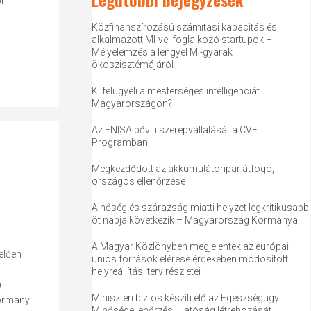
on-
Közfinanszírozású számítási kapacitás és
alkalmazott MI-vel foglalkozó startupok –
Mélyelemzés a lengyel MI-gyárak
ökoszisztémájáról
Ki felügyeli a mesterséges intelligenciát
Magyarországon?
Az ENISA bővíti szerepvállalását a CVE
Programban
Megkezdődött az akkumulátoripar átfogó,
országos ellenőrzése
A hőség és szárazság miatti helyzet legkritikusabb
öt napja következik – Magyarország Kormánya
A Magyar Közlönyben megjelentek az európai
elően
uniós források elérése érdekében módosított
helyreállítási terv részletei
)
Miniszteri biztos készíti elő az Egészségügyi
kormány
Minőségellenőrzési Hatóság létrehozását