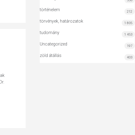
556
történelem
212
törvények, határozatok
1 805
tudomány
1 453
Uncategorized
197
zöld átállás
403
nak
Dr.