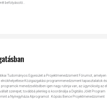
ét befolyásoló...
gatásban
matikai Tudományos Egyesület a Projektmenedzsment Fórumot, amelyen
) elnökhelyettese Közigazgatási programmenedzsment tapasztalatok és 
 és programok menedzselésében igen nagy rutinja van, az ügynökség az e
állalt szerepet, továbbá jelenleg is koordinálja a Digitális Jólét Program
lamint a Nyíregyháza Alprogramot . Kópiás Bence Projektmenedzsment