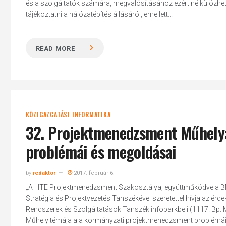
és a szolgáltatók számára, megvalósításához ezért nélkülözhetet
tájékoztatni a hálózatépítés állásáról, emellett...
READ MORE
KÖZIGAZGATÁSI INFORMATIKA
32. Projektmenedzsment Műhely
problémái és megoldásai
by
redaktor
2017. február 6.
„A HTE Projektmenedzsment Szakosztálya, együttműködve a BM
Stratégia és Projektvezetés Tanszékével szeretettel hívja az érd
Rendszerek és Szolgáltatások Tanszék infoparkbeli (1117. Bp. Ma
Műhely témája a a kormányzati projektmenedzsment problémái é