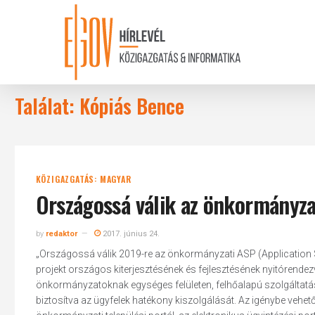
Skip
to
main
content
Találat: Kópiás Bence
KÖZIGAZGATÁS: MAGYAR
Országossá válik az önkormányza
by
redaktor
2017. június 24.
„Országossá válik 2019-re az önkormányzati ASP (Application 
projekt országos kiterjesztésének és fejlesztésének nyitórende
önkormányzatoknak egységes felületen, felhőalapú szolgáltatásk
biztosítva az ügyfelek hatékony kiszolgálását. Az igénybe vehető 