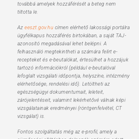
továbbá amelyek hozzáférését a beteg nem
tiltotta le.
Az
eeszt.gov.hu
címen elérhető lakossági portálra
ügyfélkapus hozzáférés birtokában, a saját TAJ-
azonosító megadásával lehet belépni. A
felhasználó megtekintheti a számára felírt e-
recepteket és e-beutalókat, értesülhet a hozzájuk
tartozó információkról (például e-beutalóval
lefoglalt vizsgálati időpontja, helyszíne, intézmény
elérhetősége, rendelési idő). Letöltheti az
egészségügyi dokumentumait, leleteit,
zárójelentéseit, valamint lekérhetővé válnak képi
vizsgálatainak eredményei (röntgenfelvétel, CT
vizsgálat) is.
Fontos szolgáltatás még az e-profil, amely a