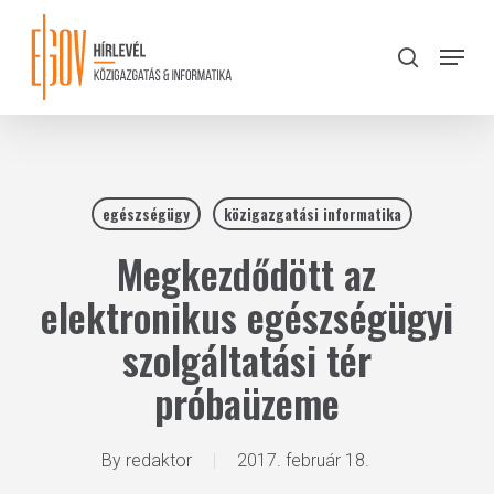
Skip
to
Menu
search
main
Close
content
Menu
egészségügy
közigazgatási informatika
Megkezdődött az
elektronikus egészségügyi
szolgáltatási tér
próbaüzeme
By
redaktor
2017. február 18.