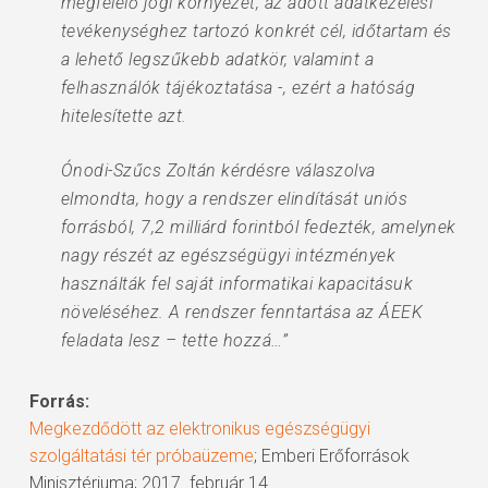
megfelelő jogi környezet, az adott adatkezelési
tevékenységhez tartozó konkrét cél, időtartam és
a lehető legszűkebb adatkör, valamint a
felhasználók tájékoztatása -, ezért a hatóság
hitelesítette azt.
Ónodi-Szűcs Zoltán kérdésre válaszolva
elmondta, hogy a rendszer elindítását uniós
forrásból, 7,2 milliárd forintból fedezték, amelynek
nagy részét az egészségügyi intézmények
használták fel saját informatikai kapacitásuk
növeléséhez. A rendszer fenntartása az ÁEEK
feladata lesz – tette hozzá…”
Forrás:
Megkezdődött az elektronikus egészségügyi
szolgáltatási tér próbaüzeme
; Emberi Erőforrások
Minisztériuma; 2017. február 14.