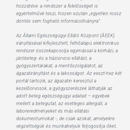
hozzátéve: a rendszer a felelősséget is
egyértelművé teszi, hiszen ezután „egyetlen rossz
döntés sem fogható információhiányra”.
Az Állami Egészségügyi Ellátó Központ (ÁEEK)
irányításával kifejlesztett, felhőalapú elektronikus
rendszer összekapcsolja egymással a kórházi, a
járóbeteg- és a háziorvosi ellátást, a
gyógyszertárakat, a mentőszolgálatot, az
ágazatirányítást és a lakosságot. Az eeszt-hez két
portál tartozik, az ágazatin keresztül a
kezelőorvosok, a gyógyszerészek láthatják az
adott beteg egészségügyi adatait – egyebek
mellett a betegutat, az esetleges allergiát, a
laboreredményeket és más ellátási
dokumentumokat -, de csak azokat, amelyekre
végzettségük és munkahelyük feljogosítja őket,