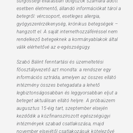
sürgősségi ellátásban dolgozók számára adott
esetben életmentő, állandó információkat tárol a
betegről: vércsoport, esetleges allergia,
gyógyszerérzékenység, krónikus betegségek –
hangzott el. A saját internethozzáféréssel nem
rendelkező betegeknek a kormányablakok által
válik elérhetővé az e-egészségügy.
Szabó Bálint fenntartási és üzemeltetési
főosztályvezető azt mondta: a rendszer egy
információs sztráda, amelyen az összes ellátó
intézmény összes betegadata a lehető
legbiztonságosabban és leggyorsabban eljut a
beteget aktuálisan ellátó helyre. A próbaüzem
augusztus 15-éig tart, szeptember elsején
kezdődik a közfinanszírozott egészségügyi
intézmények szabad csatlakozása, majd
november elsejétől csatlakozásuk kötelezővé