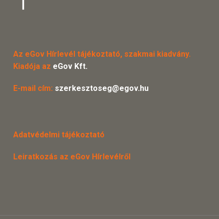
Az eGov Hírlevél tájékoztató, szakmai kiadvány.
Kiadója az
eGov Kft.
E-mail cím:
szerkesztoseg@egov.hu
Adatvédelmi tájékoztató
Leiratkozás az eGov Hírlevélről