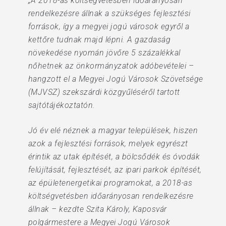
„A 2018-as költségvetésben időarányosan
rendelkezésre állnak a szükséges fejlesztési
források, így a megyei jogú városok egyről a
kettőre tudnak majd lépni. A gazdaság
növekedése nyomán jövőre 5 százalékkal
nőhetnek az önkormányzatok adóbevételei –
hangzott el a Megyei Jogú Városok Szövetsége
(MJVSZ) szekszárdi közgyűléséről tartott
sajtótájékoztatón.
Jó év elé néznek a magyar települések, hiszen
azok a fejlesztési források, melyek egyrészt
érintik az utak építését, a bölcsődék és óvodák
felújítását, fejlesztését, az ipari parkok építését,
az épületenergetikai programokat, a 2018-as
költségvetésben időarányosan rendelkezésre
állnak – kezdte Szita Károly, Kaposvár
polgármestere a Megyei Jogú Városok