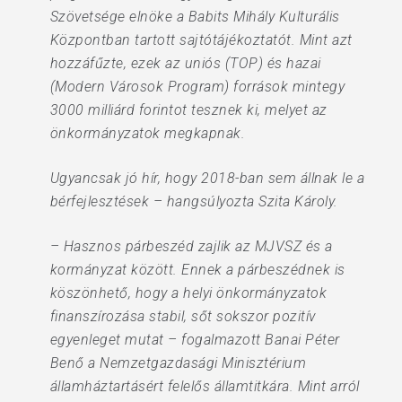
Szövetsége elnöke a Babits Mihály Kulturális
Központban tartott sajtótájékoztatót. Mint azt
hozzáfűzte, ezek az uniós (TOP) és hazai
(Modern Városok Program) források mintegy
3000 milliárd forintot tesznek ki, melyet az
önkormányzatok megkapnak.
Ugyancsak jó hír, hogy 2018-ban sem állnak le a
bérfejlesztések – hangsúlyozta Szita Károly.
– Hasznos párbeszéd zajlik az MJVSZ és a
kormányzat között. Ennek a párbeszédnek is
köszönhető, hogy a helyi önkormányzatok
finanszírozása stabil, sőt sokszor pozitív
egyenleget mutat – fogalmazott Banai Péter
Benő a Nemzetgazdasági Minisztérium
államháztartásért felelős államtitkára. Mint arról