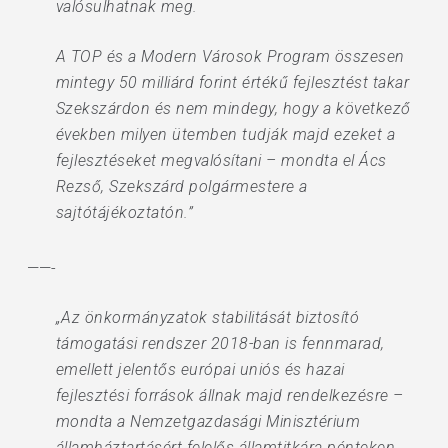
valósulhatnak meg.
A TOP és a Modern Városok Program összesen
mintegy 50 milliárd forint értékű fejlesztést takar
Szekszárdon és nem mindegy, hogy a következő
években milyen ütemben tudják majd ezeket a
fejlesztéseket megvalósítani – mondta el Ács
Rezső, Szekszárd polgármestere a
sajtótájékoztatón.”
——-
„Az önkormányzatok stabilitását biztosító
támogatási rendszer 2018-ban is fennmarad,
emellett jelentős európai uniós és hazai
fejlesztési források állnak majd rendelkezésre –
mondta a Nemzetgazdasági Minisztérium
államháztartásért felelős államtitkára pénteken