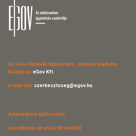
Az eGov Hírlevél tájékoztató, szakmai kiadvány.
Kiadója az
eGov Kft.
E-mail cím:
szerkesztoseg@egov.hu
Adatvédelmi tájékoztató
Leiratkozás az eGov Hírlevélről