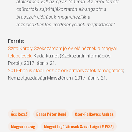
átalakítása volt az egyik fő téma. Az erről tartott
csütörtöki sajtótájékoztatón elhangzott: a
brüsszeli előírások megnehezítik a
rezsicsökkentés eredményeinek megtartását.”
Forrás:
Szita Károly Szekszárdon: jó év elé néznek a magyar
települések
; Kadarka.net (Szekszárdi Információs
Portál); 2017. április 21.
2018-ban is stabil lesz az önkormányzatok támogatása
;
Nemzetgazdasági Minisztérium; 2017. április 21.
Ács Rezső
Banai Péter Benő
Cser-Palkovics András
Magyarország
Megyei Jogú Városok Szövetsége (MJVSZ)