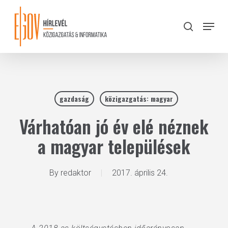
Skip
to
Menu
search
main
Close
content
Menu
gazdaság
közigazgatás: magyar
Várhatóan jó év elé néznek
a magyar települések
By
redaktor
2017. április 24.