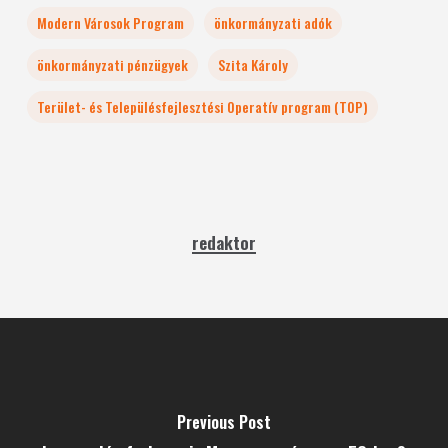
Modern Városok Program
önkormányzati adók
önkormányzati pénzügyek
Szita Károly
Terület- és Településfejlesztési Operatív program (TOP)
redaktor
Previous Post