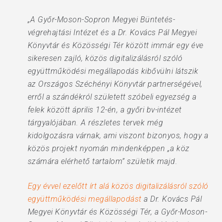
„A Győr-Moson-Sopron Megyei Büntetés-
végrehajtási Intézet és a Dr. Kovács Pál Megyei
Könyvtár és Közösségi Tér között immár egy éve
sikeresen zajló, közös digitalizálásról szóló
együttműködési megállapodás kibővülni látszik
az Országos Széchényi Könyvtár partnerségével,
erről a szándékról született szóbeli egyezség a
felek között április 12-én, a győri bv-intézet
tárgyalójában. A részletes tervek még
kidolgozásra várnak, ami viszont bizonyos, hogy a
közös projekt nyomán mindenképpen „a köz
számára elérhető tartalom” születik majd.
Egy évvel ezelőtt írt alá közös digitalizálásról szóló
együttműködési megállapodást
a Dr. Kovács Pál
Megyei Könyvtár és Közösségi Tér, a Győr-Moson-