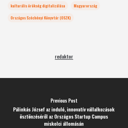
kulturális örökség digitalizálása
Magyarország
Országos Széchényi Könyvtár (OSZK)
redaktor
Previous Post
Pálinkás József az induló, innovatív vállalkozások
ösztönzéséről az Országos Startup Campus
miskolci állomásán