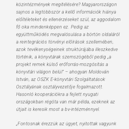
közintézmények megítélésére? Magyarországon
sajnos a legtöbbször a kellő információk hiánya
előítéleteket és ellenérzéseket szül, az aggodalom
fő oka mindenképpen ez. Pedig az
együttműködés megvalósulása a börtön oldaláról
a reintegrációs törvényi előírások szellemében,
azok tevékenységeinek struktúrájába illeszkedve
történik, a könyvtárak szemszögéből pedig „a
projekt remek külső erőforrás-mozgósítás a
könyvtári világon belül” – ahogyan Moldován
István, az OSZK E-könyvtári Szolgáltatások
Osztályának osztályvezetője fogalmazott.
Hasonló kooperációkra a fejlett nyugati
országokban régóta van már példa, ezeknek az
útjait is keresik most a bv-intézménnyel.
„Fontosnak érezzük az ügyet, nyitottak vagyunk