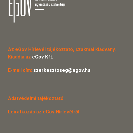
Az eGov Hírlevél tájékoztató, szakmai kiadvány.
Kiadója az
eGov Kft.
E-mail cím:
szerkesztoseg@egov.hu
Adatvédelmi tájékoztató
Leiratkozás az eGov Hírlevélről