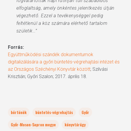
fogvatartottak napi rutinján túli szabadidős
elfoglaltság, amely önkéntes jelentkezés útján
végezhető. Ezzel a tevékenységgel pedig
feltétlenül a köz számára elérhető tartalom
születik…”
Forrás:
Együttműködési szándék dokumentumok
digitalizálására a győri büntetés-végrehajtási intézet és
az Országos Széchényi Könyvtár között
; Szilvási
Krisztián; Győri Szalon; 2017. április 18.
börtönök
büntetés-végrehajtás
Győr
Győr-Moson-Sopron megye
könyvtárügy