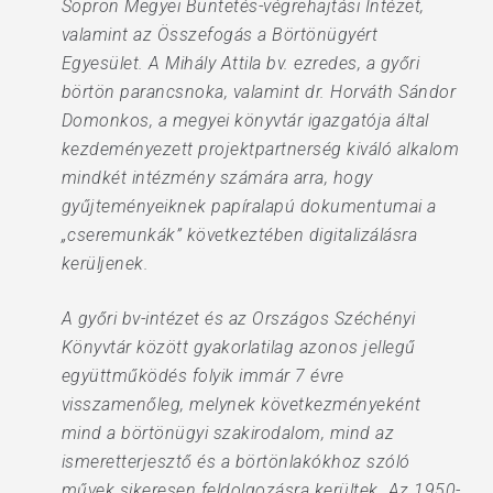
Sopron Megyei Büntetés-végrehajtási Intézet,
valamint az Összefogás a Börtönügyért
Egyesület. A Mihály Attila bv. ezredes, a győri
börtön parancsnoka, valamint dr. Horváth Sándor
Domonkos, a megyei könyvtár igazgatója által
kezdeményezett projektpartnerség kiváló alkalom
mindkét intézmény számára arra, hogy
gyűjteményeiknek papíralapú dokumentumai a
„cseremunkák” következtében digitalizálásra
kerüljenek.
A győri bv-intézet és az Országos Széchényi
Könyvtár között gyakorlatilag azonos jellegű
együttműködés folyik immár 7 évre
visszamenőleg, melynek következményeként
mind a börtönügyi szakirodalom, mind az
ismeretterjesztő és a börtönlakókhoz szóló
művek sikeresen feldolgozásra kerültek. Az 1950-