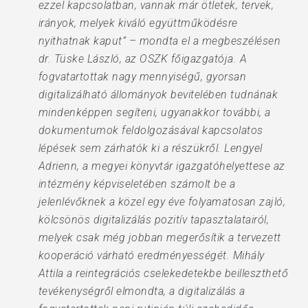
ezzel kapcsolatban, vannak már ötletek, tervek,
irányok, melyek kiváló együttműködésre
nyithatnak kaput” – mondta el a megbeszélésen
dr. Tüske László, az OSZK főigazgatója. A
fogvatartottak nagy mennyiségű, gyorsan
digitalizálható állományok bevitelében tudnának
mindenképpen segíteni, ugyanakkor további, a
dokumentumok feldolgozásával kapcsolatos
lépések sem zárhatók ki a részükről. Lengyel
Adrienn, a megyei könyvtár igazgatóhelyettese az
intézmény képviseletében számolt be a
jelenlévőknek a közel egy éve folyamatosan zajló,
kölcsönös digitalizálás pozitív tapasztalatairól,
melyek csak még jobban megerősítik a tervezett
kooperáció várható eredményességét. Mihály
Attila a reintegrációs cselekedetekbe beilleszthető
tevékenységről elmondta, a digitalizálás a