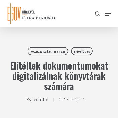
Skip
to
Menu
search
main
Close
content
Menu
közigazgatás: magyar
művelődés
Elítéltek dokumentumokat
digitalizálnak könyvtárak
számára
By
redaktor
2017. május 1.