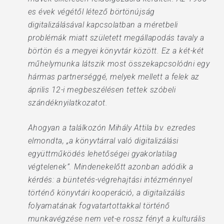
es évek végétől létező börtönújság
digitalizálásával kapcsolatban a méretbeli
problémák miatt született megállapodás tavaly a
börtön és a megyei könyvtár között. Ez a két-két
műhelymunka látszik most összekapcsolódni egy
hármas partnerséggé, melyek mellett a felek az
április 12-i megbeszélésen tettek szóbeli
szándéknyilatkozatot.
Ahogyan a találkozón Mihály Attila bv. ezredes
elmondta, „a könyvtárral való digitalizálási
együttműködés lehetőségei gyakorlatilag
végtelenek”. Mindenekelőtt azonban adódik a
kérdés: a büntetés-végrehajtási intézménnyel
történő könyvtári kooperáció, a digitalizálás
folyamatának fogvatartottakkal történő
munkavégzése nem vet-e rossz fényt a kulturális