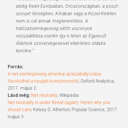
addig Kelet-Európában, Oroszországban, a poszt-
szovjet térségben, Kínában vagy a Közel-Keleten
nem is cél annak megteremtése. A
hálózatsemlegesség előtti viszonyok
visszaállítása esetén így e téren az Egyesült
Államok szövetségeseivel ellentétes oldalra
kerülne.”
Forrás:
A net-semlegesség amerikai újraszabályozása
távolodhat a nyugati konszenzustól
; Oxford Analytica;
2017. május 2.
Lásd még:
Net neutrality
; Wikipédia
Net neutrality is under threat (again). Here’s why you
should care
; Kelsey D. Atherton; Popular Science; 2017.
május 3.