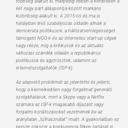
többség alakult ki, márpedig ebben a kérdésben a
két nagy párt álláspontja között markáns
különbség alakult ki. A 2015-ös és ma is
hatályban lévő szabályozás oldalán állnak a
demokrata politikusok, a hálózatsemlegességet
támogató NGO-k és az internetes start-up cégek
nagy része, míg a kritikusok és az aktuális
változási szándék oldalán a republikánus
politikusok és agytrösztök, valamint az
internetszolgáltatók (ISP-k).
Az alapvető problémát az jelentette és jelenti,
hogy a kiemelkedően nagy forgalmat generáló
szolgáltatások, mint a Skype vagy a Netflix
számára az ISP-k magasabb díjazást vagy
forgalmi korlátozásokat vezetnének be az
aránytalan „túlhasználat” miatt. A gyakorlatban ez
persze sokszor a konkurencia féken tartását is