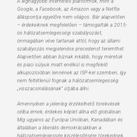
A legnagyobb internetes platformok, mint a
Google, a Facebook, az Amazon vagy a Netflix
álláspontja egyelőre nem világos. Bár alapvetően
– érdekeiknek megfelelően – támogatták a 2015-
ös hálózatsemlegességi szabályozást,
önmagában véve tartanak attól, hogy az állami
szabályozás megjelenése precedenst teremthet.
Alapvetően abban bíznak inkább, hogy méretük
és piaci súlyuk miatt enélkül is megfelelő
alkupozícióban lennének az ISP-kel szemben, így
nem feltétlenül fognak a hálózatsemlegesség
„visszacsinálásának” útjába állni.
Amennyiben a jelenleg érzékelhető törekvések
célba érnek, érdekes képlet állna elő globálisan.
Míg ugyanis az Európai Unióban, Kanadában és
általában a liberális demokráciákban a
hálózatsemlegesség kiszélesítésére törekednek,