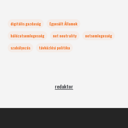
digitális gazdaság
Egyesült Államok
hálózatsemlegesség
net neutrality
netsemlegesség
szabályozás
távközlési politika
redaktor