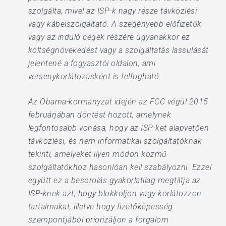
szolgálta, mivel az ISP-k nagy része távközlési
vagy kábelszolgáltató. A szegényebb előfizetők
vagy az induló cégek részére ugyanakkor ez
költségnövekedést vagy a szolgáltatás lassulását
jelentené a fogyasztói oldalon, ami
versenykorlátozásként is felfogható.
Az Obama-kormányzat idején az FCC végül 2015
februárjában döntést hozott, amelynek
legfontosabb vonása, hogy az ISP-ket alapvetően
távközlési, és nem informatikai szolgáltatóknak
tekinti, amelyeket ilyen módon közmű-
szolgáltatókhoz hasonlóan kell szabályozni. Ezzel
együtt ez a besorolás gyakorlatilag megtiltja az
ISP-knek azt, hogy blokkoljon vagy korlátozzon
tartalmakat, illetve hogy fizetőképesség
szempontjából priorizáljon a forgalom