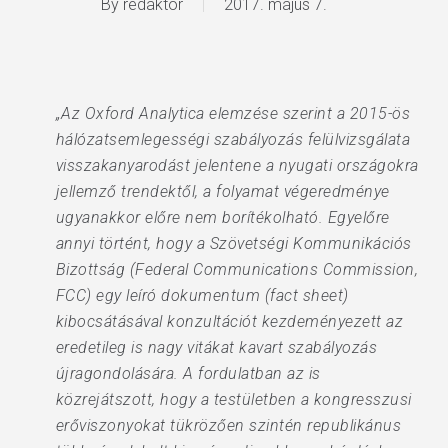
By
redaktor
2017. május 7.
„Az Oxford Analytica elemzése szerint a 2015-ös
hálózatsemlegességi szabályozás felülvizsgálata
visszakanyarodást jelentene a nyugati országokra
jellemző trendektől, a folyamat végeredménye
ugyanakkor előre nem borítékolható. Egyelőre
annyi történt, hogy a Szövetségi Kommunikációs
Bizottság (Federal Communications Commission,
FCC) egy leíró dokumentum (fact sheet)
kibocsátásával konzultációt kezdeményezett az
eredetileg is nagy vitákat kavart szabályozás
újragondolására. A fordulatban az is
közrejátszott, hogy a testületben a kongresszusi
erőviszonyokat tükrözően szintén republikánus