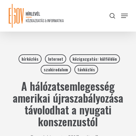
Skip
to
Menu
search
main
Close
content
Menu
hírközlés
Internet
közigazgatás: külföldön
szakirodalom
távközlés
A hálózatsemlegesség
amerikai újraszabályozása
távolodhat a nyugati
konszenzustól