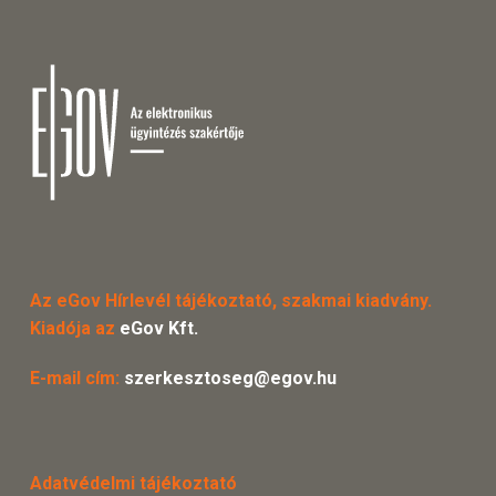
Az eGov Hírlevél tájékoztató, szakmai kiadvány.
Kiadója az
eGov Kft.
E-mail cím:
szerkesztoseg@egov.hu
Adatvédelmi tájékoztató