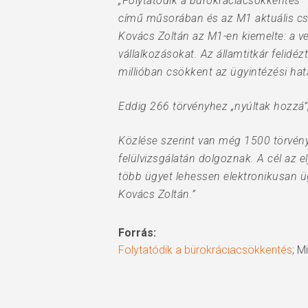
„Folytatódik a bürokráciacsökkentés –
című műsorában és az M1 aktuális cs
Kovács Zoltán az M1-en kiemelte: a v
vállalkozásokat. Az államtitkár feli
millióban csökkent az ügyintézési hatá
Eddig 266 törvényhez „nyúltak hozzá”,
Közlése szerint van még 1500 törvény
felülvizsgálatán dolgoznak. A cél az
több ügyet lehessen elektronikusan üg
Kovács Zoltán.”
Forrás:
Folytatódik a bürokráciacsökkentés
; M