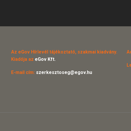
Az eGov Hírlevél tájékoztató, szakmai kiadvány.
A
Kiadója az
eGov Kft.
L
E-mail cím:
szerkesztoseg@egov.hu