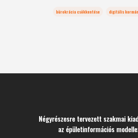
bürokrácia csökkentése
digitális kormá
Négyrészesre tervezett szakmai kia
az épületinformációs modelle