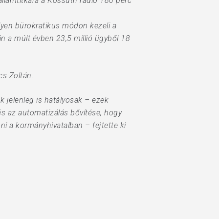
államtitkára a Kossuth rádió 180 perc
lyen bürokratikus módon kezeli a
n a múlt évben 23,5 millió ügyből 18
cs Zoltán.
 jelenleg is hatályosak – ezek
és az automatizálás bővítése, hogy
i a kormányhivatalban – fejtette ki