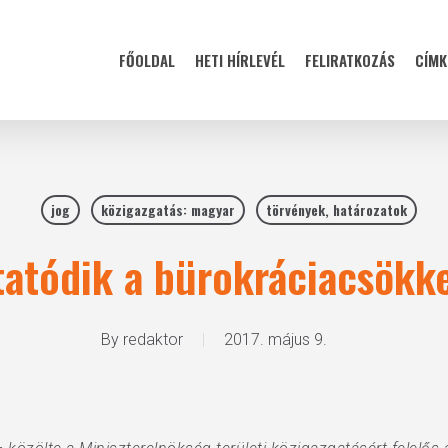
FŐOLDAL
HETI HÍRLEVÉL
FELIRATKOZÁS
CÍMK
jog
közigazgatás: magyar
törvények, határozatok
tatódik a bürokráciacsökk
By
redaktor
2017. május 9.