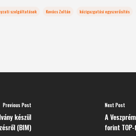
nyzati szolgáltatások
Kovács Zoltán
közigazgatási egyszerűsítés
Previous Post
Next Post
dvány készül
A Veszprém 
zésről (BIM)
forint TOP-