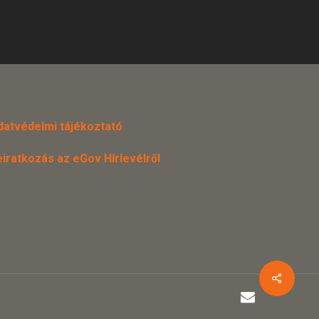
datvédelmi tájékoztató
eiratkozás az eGov Hírlevélről
email