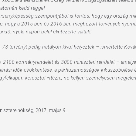
 közölte a Miniszterelnökség területi közigazgatásért felelős 
atornán kedd reggel.
ersenyképesség szempontjából is fontos, hogy egy ország mi
dézte, hogy a 2015-ben és 2016-ban meghozott törvények nyomá
ridő: nyolc napon belül elintézetté váltak.
 73 törvényt pedig hatályon kívül helyeztek – ismertette Ková
, 2100 kormányrendelet és 3000 miniszteri rendelet – amelyek
 eljárási idők csökkentése, a párhuzamosságok kiküszöbölése 
yfélkapun keresztül intézni, ne kelljen személyesen megjelenn
iniszterelnökség; 2017. május 9.