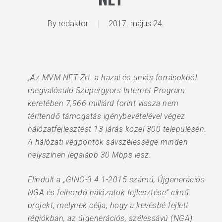
By
redaktor
2017. május 24.
„Az MVM NET Zrt. a hazai és uniós forrásokból
megvalósuló Szupergyors Internet Program
keretében 7,966 milliárd forint vissza nem
térítendő támogatás igénybevételével végez
hálózatfejlesztést 13 járás közel 300 településén.
A hálózati végpontok sávszélessége minden
helyszínen legalább 30 Mbps lesz.
Elindult a „GINO-3.4.1-2015 számú, Újgenerációs
NGA és felhordó hálózatok fejlesztése” című
projekt, melynek célja, hogy a kevésbé fejlett
régiókban, az újgenerációs, szélessávú (NGA)