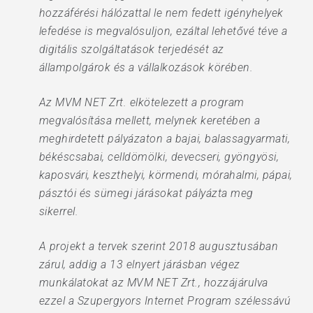
hozzáférési hálózattal le nem fedett igényhelyek
lefedése is megvalósuljon, ezáltal lehetővé téve a
digitális szolgáltatások terjedését az
állampolgárok és a vállalkozások körében.
Az MVM NET Zrt. elkötelezett a program
megvalósítása mellett, melynek keretében a
meghirdetett pályázaton a bajai, balassagyarmati,
békéscsabai, celldömölki, devecseri, gyöngyösi,
kaposvári, keszthelyi, körmendi, mórahalmi, pápai,
pásztói és sümegi járásokat pályázta meg
sikerrel.
A projekt a tervek szerint 2018 augusztusában
zárul, addig a 13 elnyert járásban végez
munkálatokat az MVM NET Zrt., hozzájárulva
ezzel a Szupergyors Internet Program szélessávú