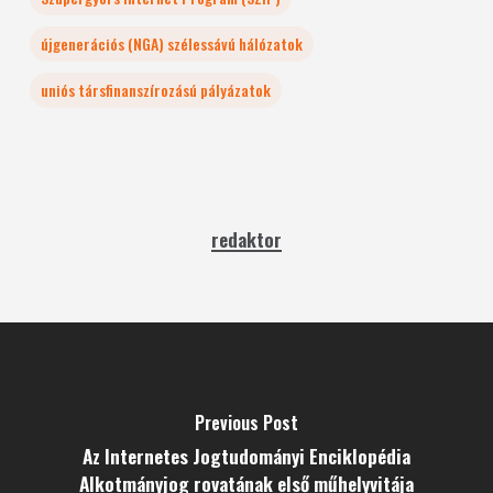
újgenerációs (NGA) szélessávú hálózatok
uniós társfinanszírozású pályázatok
redaktor
Previous Post
Az Internetes Jogtudományi Enciklopédia
Alkotmányjog rovatának első műhelyvitája