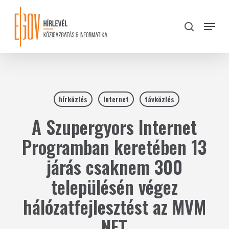
Skip
to
Menu
search
main
Close
content
Menu
hírközlés
Internet
távközlés
A Szupergyors Internet
Programban keretében 13
járás csaknem 300
településén végez
hálózatfejlesztést az MVM
NET