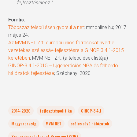
fejlesztéseihez.”
Forrás:
Többszáz településen gyorsul a net
; mmonline.hu; 2017.
május 24.
Az MVM NET Zrt. európai uniós forrásokat nyert el
vezetékes szélessáv-fejlesztésre a GINOP 3.4.1-2015
keretében
; MVM NET Zrt. (a települések listája)
GINOP-3.4.1-2015 – Újgenerációs NGA és felhordó
hálózatok fejlesztése
; Széchenyi 2020
2014-2020
fejlesztéspolitika
GINOP-3.4.1
Magyarország
MVM NET
széles sávú hálózatok
Szupergyors Internet Program (SZIP)