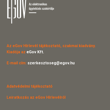
Az eGov Hírlevél tájékoztató, szakmai kiadvány.
Kiadója az
eGov Kft.
E-mail cím:
szerkesztoseg@egov.hu
Adatvédelmi tájékoztató
Leiratkozás az eGov Hírlevélről