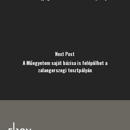
Next Post
A Műegyetem saját bázisa is felépülhet a
zalaegerszegi tesztpályán