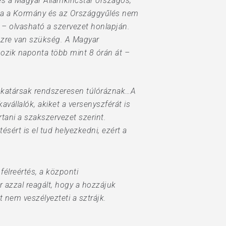
és a Magyar Államkincstár országos,
, ha a Kormány és az Országgyűlés nem
 – olvasható a szervezet honlapján.
énzre van szükség. A Magyar
gozik naponta több mint 8 órán át –
nkatársak rendszeresen túlóráznak…A
vállalók, akiket a versenyszférát is
tani a szakszervezet szerint.
ért is el tud helyezkedni, ezért a
élreértés, a központi
r azzal reagált, hogy a hozzájuk
 nem veszélyezteti a sztrájk.