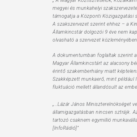
„ A Magyar Köztisztviselők, Közalkal
megyei és munkahelyi szakszervezetei
támogatja a Központi Közigazgatási s
A szakszervezet szerint ehhez – a Ki
Államkincstár dolgozói 9 éve nem kap
olvasható a szervezet közleményében
A dokumentumban foglaltak szerint a
Magyar Államkincstárt az alacsony bér
érintő szakemberhiány miatt képtelens
Szakképzett munkaerő, mint például IT
fluktuáció mellett állandósult az embe
„…Lázár János Miniszterelnökséget vez
államigazgatásban nincsen sztrájk. Az
tartozó csaknem egymillió munkavállal
[InfoRádió]”