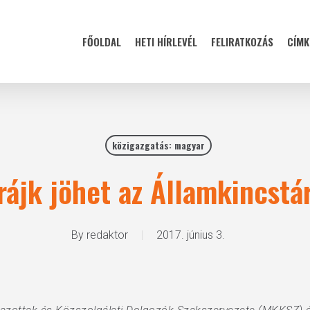
FŐOLDAL
HETI HÍRLEVÉL
FELIRATKOZÁS
CÍMK
közigazgatás: magyar
rájk jöhet az Államkincstá
By
redaktor
2017. június 3.