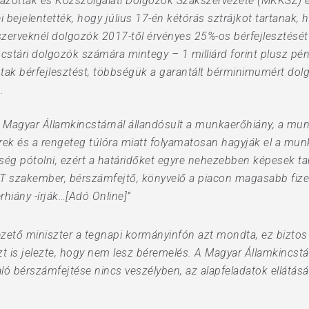
mazottak és Közszolgálati Dolgozók Szakszervezete (MKKSZ) 
 bejelentették, hogy július 17-én kétórás sztrájkot tartanak
zerveknél dolgozók 2017-től érvényes 25%-os bérfejlesztését
ncstári dolgozók számára mintegy – 1 milliárd forint plusz p
tak bérfejlesztést, többségük a garantált bérminimumért dol
.
 Magyar Államkincstárnál állandósult a munkaerőhiány, a mu
ek és a rengeteg túlóra miatt folyamatosan hagyják el a munka
ég pótolni, ezért a határidőket egyre nehezebben képesek tar
 szakember, bérszámfejtő, könyvelő a piacon magasabb fizetés
rhiány -írják…[Adó Online]”
ető miniszter a tegnapi kormányinfón azt mondta, ez biztos f
t is jelezte, hogy nem lesz béremelés. A Magyar Államkincstá
ó bérszámfejtése nincs veszélyben, az alapfeladatok ellátását