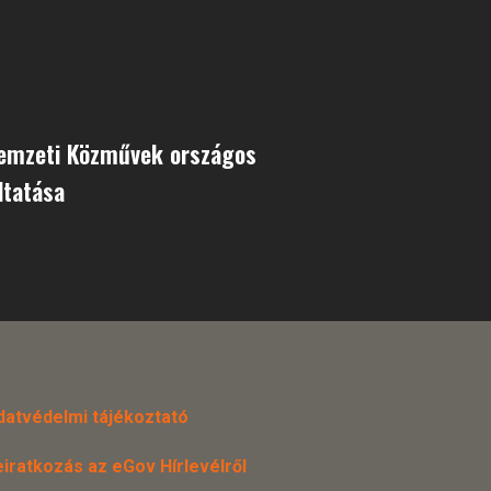
Nemzeti Közművek országos
ltatása
datvédelmi tájékoztató
eiratkozás az eGov Hírlevélről