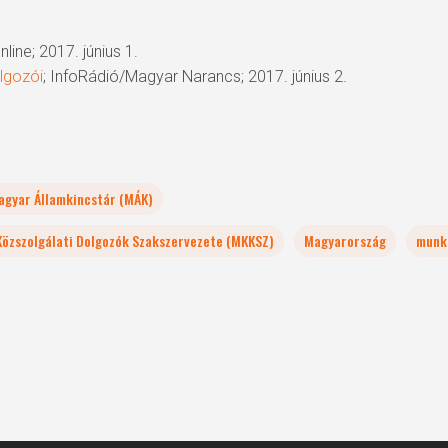
nline; 2017. június 1.
olgozói
; InfoRádió/Magyar Narancs; 2017. június 2.
agyar Államkincstár (MÁK)
Közszolgálati Dolgozók Szakszervezete (MKKSZ)
Magyarország
munk