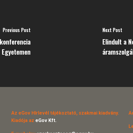
Previous Post
Next Post
konferencia
Elindult a 
i Egyetemen
áramszolgá
Az eGov Hírlevél tájékoztató, szakmai kiadvány.
A
Kiadója az
eGov Kft.
L