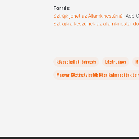
Forrás:
Sztrájk jöhet az Államkincstárnál
; Adó O
Sztrájkra készülnek az államkincstár d
közszolgálati bérezés
Lázár János
M
Magyar Köztisztviselők Közalkalmazottak és 