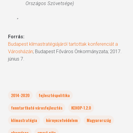
Országos Szövetsége)
”
Forrás:
Budapest klímastratégiájáról tartottak konferenciát a
Városházán
; Budapest Főváros Önkormányzata; 2017.
június 7.
2014-2020
fejlesztéspolitika
fenntartható városfejlesztés
KEHOP-1.2.0
klímastratégia
környezetvédelem
Magyarország
okosváros
smart city