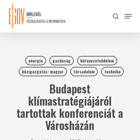
Skip
to
Menu
search
main
Close
content
Menu
energia
gazdaság
környezetvédelem
közigazgatás: magyar
társadalom
technika
Budapest
klímastratégiájáról
tartottak konferenciát a
Városházán