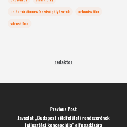
uniós társfinanszírozású pályázatok
urbanisztika
városklíma
redaktor
Previous Post
Javaslat „Budapest zöldfelületi rendszerének
fejlesztési koncepciója” elfogadására