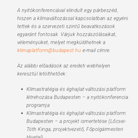
A nyitókonferenciával elindult egy párbeszéd,
hiszen a klímaváltozással kapcsolatban az egyéni
tettek és a szervezeti szintű beavatkozások
egyaránt fontosak. Várjuk hozzászólásaikat,
véleményüket, melyet megküldhetnek a
klimaplatform@budapest.hu
e-mail címre.
Az alábbi előadások az eredeti webhelyen
keresztül letölthetőek:
​Klímastratégia és éghajlat-változási platform
létrehozása Budapesten – a nyitókonferencia
programja
Klímastratégia és éghajlat-változási platform
Budapesten – a projekt ismertetése (Lőcsei-
Tóth Kinga, projektvezető, Főpolgármesteri
Hivatal)