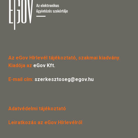
Az eGov Hírlevél tájékoztató, szakmai kiadvány.
Kiadója az
eGov Kft.
E-mail cím:
szerkesztoseg@egov.hu
Adatvédelmi tájékoztató
Leiratkozás az eGov Hírlevélről