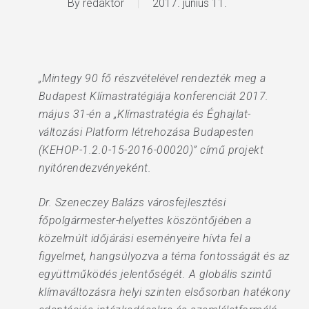
By
redaktor
2017. június 11.
„Mintegy 90 fő részvételével rendezték meg a
Budapest Klímastratégiája konferenciát 2017.
május 31-én a „Klímastratégia és Éghajlat-
változási Platform létrehozása Budapesten
(KEHOP-1.2.0-15-2016-00020)” című projekt
nyitórendezvényeként.
Dr. Szeneczey Balázs városfejlesztési
főpolgármester-helyettes köszöntőjében a
közelmúlt időjárási eseményeire hívta fel a
figyelmet, hangsúlyozva a téma fontosságát és az
együttműködés jelentőségét. A globális szintű
klímaváltozásra helyi szinten elsősorban hatékony