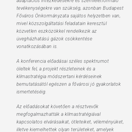
adaptációs intézkedésekre és szemléletformáló
tevékenységekre van szükség, azonban Budapest
Főváros Önkormányzata sajátos helyzetben van,
mivel közszolgáltatási feladatain keresztül
közvetlen eszközökkel rendelkezik az
üvegházhatású gázok csökkentése
vonatkozásában is.
A konferencia előadásai széles spektrumot
öleltek fel, a projekt részleteinek és a
klímastratégia módszertani kérdéseinek
bemutatásától egészen a fővárosi jó gyakorlatok
ismertetéséig.
Az előadásokat követően a résztvevők
megfogalmazhatták a klímastratégiával
kapcsolatos elvárásaikat, ötleteiket, véleményüket,
illetve kiemelhettek olyan területeket, amelyek