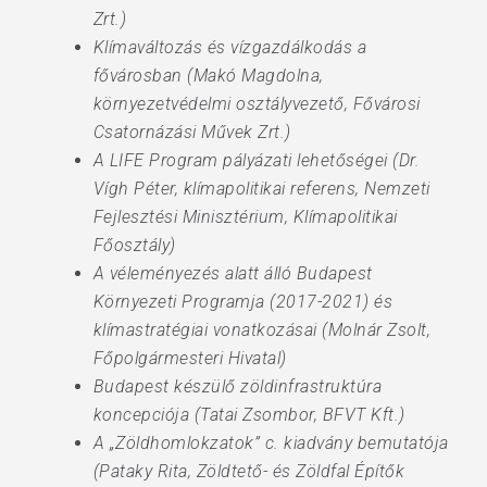
Zrt.)
Klímaváltozás és vízgazdálkodás a
fővárosban (Makó Magdolna,
környezetvédelmi osztályvezető, Fővárosi
Csatornázási Művek Zrt.)
A LIFE Program pályázati lehetőségei (Dr.
Vígh Péter, klímapolitikai referens, Nemzeti
Fejlesztési Minisztérium, Klímapolitikai
Főosztály)
A véleményezés alatt álló Budapest
Környezeti Programja (2017-2021) és
klímastratégiai vonatkozásai (Molnár Zsolt,
Főpolgármesteri Hivatal)
Budapest készülő zöldinfrastruktúra
koncepciója (Tatai Zsombor, BFVT Kft.)
A „Zöldhomlokzatok” c. kiadvány bemutatója
(Pataky Rita, Zöldtető- és Zöldfal Építők