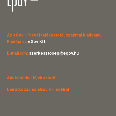
Az eGov Hírlevél tájékoztató, szakmai kiadvány.
Kiadója az
eGov Kft.
E-mail cím:
szerkesztoseg@egov.hu
Adatvédelmi tájékoztató
Leiratkozás az eGov Hírlevélről