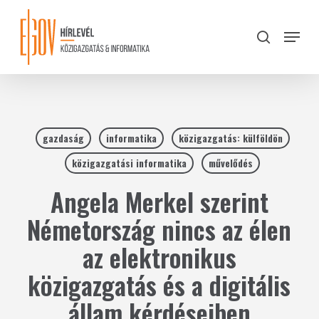
Skip
to
Menu
search
main
Close
content
Menu
gazdaság
informatika
közigazgatás: külföldön
közigazgatási informatika
művelődés
Angela Merkel szerint
Németország nincs az élen
az elektronikus
közigazgatás és a digitális
állam kérdéseiben