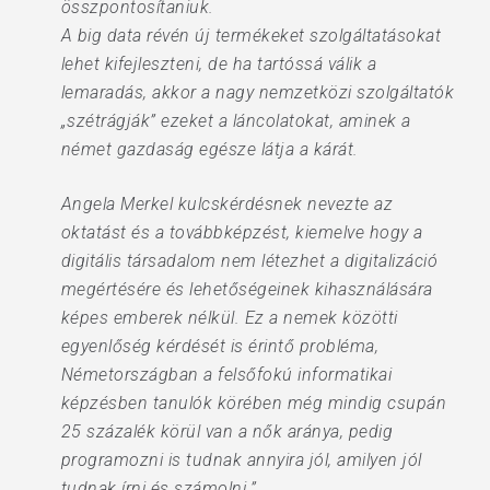
összpontosítaniuk.
A big data révén új termékeket szolgáltatásokat
lehet kifejleszteni, de ha tartóssá válik a
lemaradás, akkor a nagy nemzetközi szolgáltatók
„szétrágják” ezeket a láncolatokat, aminek a
német gazdaság egésze látja a kárát.
Angela Merkel kulcskérdésnek nevezte az
oktatást és a továbbképzést, kiemelve hogy a
digitális társadalom nem létezhet a digitalizáció
megértésére és lehetőségeinek kihasználására
képes emberek nélkül. Ez a nemek közötti
egyenlőség kérdését is érintő probléma,
Németországban a felsőfokú informatikai
képzésben tanulók körében még mindig csupán
25 százalék körül van a nők aránya, pedig
programozni is tudnak annyira jól, amilyen jól
tudnak írni és számolni.”