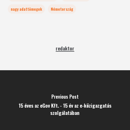
nagy adattömegek
Németország
redaktor
Previous Post
15 éves az eGov Kft. - 15 év az e-közigazgatás
szolgálatában