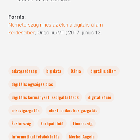
Forrás:
Németország nincs az élen a digitális állam
kérdéseiben
; Origo.hu/MTI; 2017. június 13.
adatgazdaság
big data
Dánia
digitális állam
digitális egységes piac
digitális kormányzati szolgáltatások
digitalizáció
e-közigazgatás
elektronikus közigazgatás
Észtország
Európai Unió
Finnország
informatikai felsőoktatás
Merkel Angela