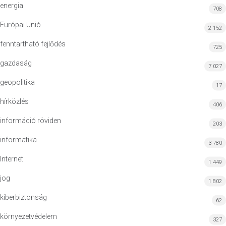
energia
708
Európai Unió
2 152
fenntartható fejlődés
725
gazdaság
7 027
geopolitika
17
hírközlés
406
információ röviden
203
informatika
3 780
Internet
1 449
jog
1 802
kiberbiztonság
62
környezetvédelem
327