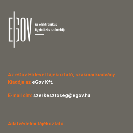
Az eGov Hírlevél tájékoztató, szakmai kiadvány.
Kiadója az
eGov Kft.
E-mail cím:
szerkesztoseg@egov.hu
Adatvédelmi tájékoztató