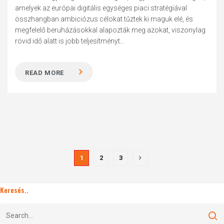
amelyek az európai digitális egységes piaci stratégiával
összhangban ambiciózus célokat tűztek ki maguk elé, és
megfelelő beruházásokkal alapozták meg azokat, viszonylag
rövid idő alatt is jobb teljesítményt...
READ MORE
1
2
3
Keresés..