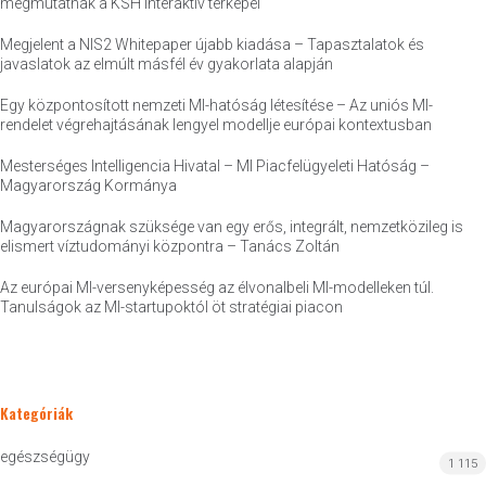
megmutatnak a KSH interaktív térképei
Megjelent a NIS2 Whitepaper újabb kiadása – Tapasztalatok és
javaslatok az elmúlt másfél év gyakorlata alapján
Egy központosított nemzeti MI-hatóság létesítése – Az uniós MI-
rendelet végrehajtásának lengyel modellje európai kontextusban
Mesterséges Intelligencia Hivatal – MI Piacfelügyeleti Hatóság –
Magyarország Kormánya
Magyarországnak szüksége van egy erős, integrált, nemzetközileg is
elismert víztudományi központra – Tanács Zoltán
Az európai MI-versenyképesség az élvonalbeli MI-modelleken túl.
Tanulságok az MI-startupoktól öt stratégiai piacon
Kategóriák
egészségügy
1 115