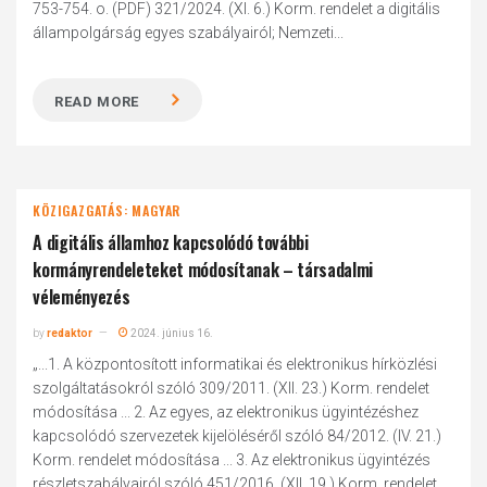
753-754. o. (PDF) 321/2024. (XI. 6.) Korm. rendelet a digitális
állampolgárság egyes szabályairól; Nemzeti...
READ MORE
KÖZIGAZGATÁS: MAGYAR
A digitális államhoz kapcsolódó további
kormányrendeleteket módosítanak – társadalmi
véleményezés
by
redaktor
2024. június 16.
„...1. A központosított informatikai és elektronikus hírközlési
szolgáltatásokról szóló 309/2011. (XII. 23.) Korm. rendelet
módosítása ... 2. Az egyes, az elektronikus ügyintézéshez
kapcsolódó szervezetek kijelöléséről szóló 84/2012. (IV. 21.)
Korm. rendelet módosítása ... 3. Az elektronikus ügyintézés
részletszabályairól szóló 451/2016. (XII. 19.) Korm. rendelet