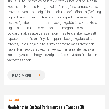
június 26-tól) német és osztrák kutatók (Ines Mergel, Noella
Edelmann, Nathalie Haug) szakértői interjúkra támaszkodva
tesznek javaslatot a digitális átalakulás definiálására (Defining
digital transformation: Results from expert interviews). Mint
bevezetőjükben rámutatnak: a közigazgatás és a közszféra
digitális átalakulása szempontjából meghatározó a
polgároknak az az elvárása, hogy más területeken szerzett
tapasztalataik és élményeik alapján a közigazgatástól is
értékes, valós idejű digitális szolgáltatásokat szeretnének
kapni. Nemzetközi egyezmények szintén arrafelé hajtják a
kormányzatokat, hogy a szolgáltatások javítása érdekében
változtassanak...
READ MORE
GAZDASÁG
Megjelent: Az Európai Parlament és a Tanács (EU)