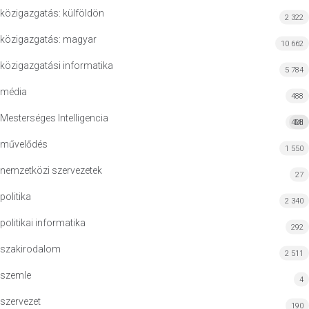
közigazgatás: külföldön
2 322
közigazgatás: magyar
10 662
közigazgatási informatika
5 784
média
488
Mesterséges Intelligencia
428
MI
művelődés
1 550
nemzetközi szervezetek
27
politika
2 340
politikai informatika
292
szakirodalom
2 511
szemle
4
szervezet
190