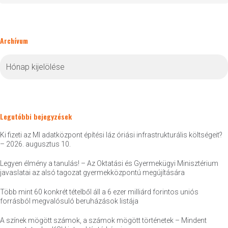
Archívum
Archívum
Legutóbbi bejegyzések
Ki fizeti az MI adatközpont építési láz óriási infrastrukturális költségeit?
– 2026. augusztus 10.
Legyen élmény a tanulás! – Az Oktatási és Gyermekügyi Minisztérium
javaslatai az alsó tagozat gyermekközpontú megújítására
Több mint 60 konkrét tételből áll a 6 ezer milliárd forintos uniós
forrásból megvalósuló beruházások listája
A színek mögött számok, a számok mögött történetek – Mindent