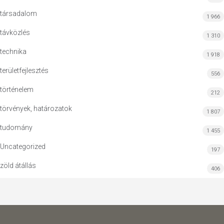
társadalom
1 966
távközlés
1 310
technika
1 918
területfejlesztés
556
történelem
212
törvények, határozatok
1 807
tudomány
1 455
Uncategorized
197
zöld átállás
406