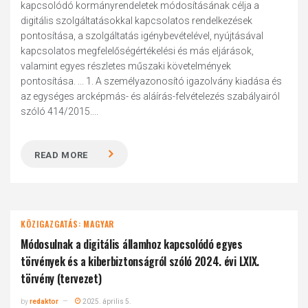
kapcsolódó kormányrendeletek módosításának célja a
digitális szolgáltatásokkal kapcsolatos rendelkezések
pontosítása, a szolgáltatás igénybevételével, nyújtásával
kapcsolatos megfelelőségértékelési és más eljárások,
valamint egyes részletes műszaki követelmények
pontosítása. ... 1. A személyazonosító igazolvány kiadása és
az egységes arcképmás- és aláírás-felvételezés szabályairól
szóló 414/2015....
READ MORE
KÖZIGAZGATÁS: MAGYAR
Módosulnak a digitális államhoz kapcsolódó egyes
törvények és a kiberbiztonságról szóló 2024. évi LXIX.
törvény (tervezet)
by
redaktor
2025. április 5.