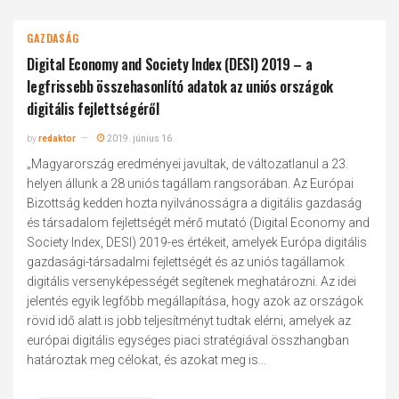
GAZDASÁG
Digital Economy and Society Index (DESI) 2019 – a
legfrissebb összehasonlító adatok az uniós országok
digitális fejlettségéről
by
redaktor
2019. június 16.
„Magyarország eredményei javultak, de változatlanul a 23.
helyen állunk a 28 uniós tagállam rangsorában. Az Európai
Bizottság kedden hozta nyilvánosságra a digitális gazdaság
és társadalom fejlettségét mérő mutató (Digital Economy and
Society Index, DESI) 2019-es értékeit, amelyek Európa digitális
gazdasági-társadalmi fejlettségét és az uniós tagállamok
digitális versenyképességét segítenek meghatározni. Az idei
jelentés egyik legfőbb megállapítása, hogy azok az országok
rövid idő alatt is jobb teljesítményt tudtak elérni, amelyek az
európai digitális egységes piaci stratégiával összhangban
határoztak meg célokat, és azokat meg is...