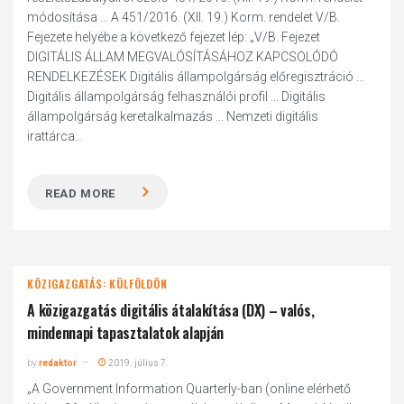
módosítása ... A 451/2016. (XII. 19.) Korm. rendelet V/B.
Fejezete helyébe a következő fejezet lép: „V/B. Fejezet
DIGITÁLIS ÁLLAM MEGVALÓSÍTÁSÁHOZ KAPCSOLÓDÓ
RENDELKEZÉSEK Digitális állampolgárság előregisztráció ...
Digitális állampolgárság felhasználói profil ... Digitális
állampolgárság keretalkalmazás ... Nemzeti digitális
irattárca...
READ MORE
KÖZIGAZGATÁS: KÜLFÖLDÖN
A közigazgatás digitális átalakítása (DX) – valós,
mindennapi tapasztalatok alapján
by
redaktor
2019. július 7.
„A Government Information Quarterly-ban (online elérhető