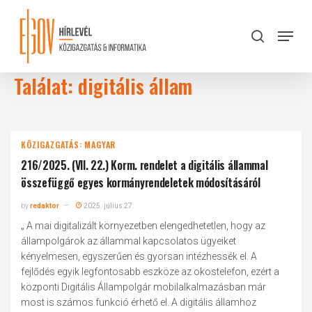
Skip
to
Menu
search
main
Close
content
Menu
Találat: digitális állam
KÖZIGAZGATÁS: MAGYAR
216/2025. (VII. 22.) Korm. rendelet a digitális állammal
összefüggő egyes kormányrendeletek módosításáról
by
redaktor
2025. július 27.
„ A mai digitalizált környezetben elengedhetetlen, hogy az
állampolgárok az állammal kapcsolatos ügyeiket
kényelmesen, egyszerűen és gyorsan intézhessék el. A
fejlődés egyik legfontosabb eszköze az okostelefon, ezért a
központi Digitális Állampolgár mobilalkalmazásban már
most is számos funkció érhető el. A digitális államhoz