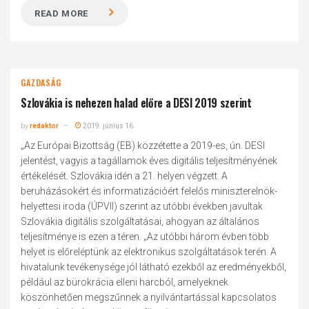
READ MORE
GAZDASÁG
Szlovákia is nehezen halad előre a DESI 2019 szerint
by
redaktor
2019. június 16.
„Az Európai Bizottság (EB) közzétette a 2019-es, ún. DESI
jelentést, vagyis a tagállamok éves digitális teljesítményének
értékelését. Szlovákia idén a 21. helyen végzett. A
beruházásokért és informatizációért felelős miniszterelnök-
helyettesi iroda (ÚPVII) szerint az utóbbi években javultak
Szlovákia digitális szolgáltatásai, ahogyan az általános
teljesítménye is ezen a téren. „Az utóbbi három évben több
helyet is előreléptünk az elektronikus szolgáltatások terén. A
hivatalunk tevékenysége jól látható ezekből az eredményekből,
például az bürokrácia elleni harcból, amelyeknek
köszönhetően megszűnnek a nyilvántartással kapcsolatos