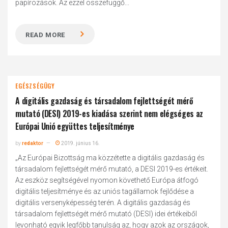
papírozások. Az ezzel összefüggő...
READ MORE
EGÉSZSÉGÜGY
A digitális gazdaság és társadalom fejlettségét mérő
mutató (DESI) 2019-es kiadása szerint nem elégséges az
Európai Unió együttes teljesítménye
by
redaktor
2019. június 16.
„Az Európai Bizottság ma közzétette a digitális gazdaság és
társadalom fejlettségét mérő mutató, a DESI 2019-es értékeit.
Az eszköz segítségével nyomon követhető Európa átfogó
digitális teljesítménye és az uniós tagállamok fejlődése a
digitális versenyképesség terén. A digitális gazdaság és
társadalom fejlettségét mérő mutató (DESI) idei értékeiből
levonható egyik legfőbb tanulság az, hogy azok az országok,