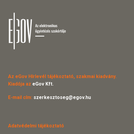
Az eGov Hírlevél tájékoztató, szakmai kiadvány.
Kiadója az
eGov Kft.
E-mail cím:
szerkesztoseg@egov.hu
Adatvédelmi tájékoztató