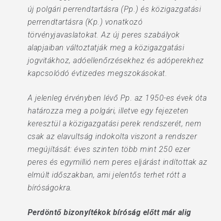
új polgári perrendtartásra (Pp.) és közigazgatási
perrendtartásra (Kp.) vonatkozó
törvényjavaslatokat. Az új peres szabályok
alapjaiban változtatják meg a közigazgatási
jogvitákhoz, adóellenőrzésekhez és adóperekhez
kapcsolódó évtizedes megszokásokat.
A jelenleg érvényben lévő Pp. az 1950-es évek óta
határozza meg a polgári, illetve egy fejezeten
keresztül a közigazgatási perek rendszerét, nem
csak az elavultság indokolta viszont a rendszer
megújítását: éves szinten több mint 250 ezer
peres és egymillió nem peres eljárást indítottak az
elmúlt időszakban, ami jelentős terhet rótt a
bíróságokra.
Perdöntő bizonyítékok bíróság előtt már alig