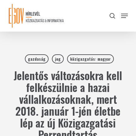
Skip
to
Menu
search
main
Close
content
Menu
gazdaság
jog
közigazgatás: magyar
Jelentős változásokra kell
felkészülnie a hazai
vállalkozásoknak, mert
2018. január 1-jén életbe
lép az új Közigazgatási
Perrendtartás