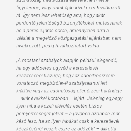
adóhatóság hivatkozása ellenére nem vette
figyelembe, vagy önhibáján kívül nem hivatkozott
rá. Így nem lesz lehetőség arra, hogy akár
perdöntő jelentőségű bizonyítékokat mutassanak
be a peres eljárás során, amennyiben arra a
vállalat a megelőző közigazgatási eljárásban nem
hivatkozott, pedig hivatkozhatott volna.
„A mostani szabályok alapján például elegendő,
ha egy adóperes ügyvéd a keresetlevél
készítésénél kiszúrja, hogy az adóellenőrzésre
vonatkozó megbízólevél szabálytalanul lett
kiállítva vagy az adóhatóság ellenőrzési határideje
– akár évekkel korábban – lejárt. Jelenleg egy-egy
ilyen hiba a közeli elévülés esetén biztos
pernyertességet jelent – a jövőben azonban már
késő lesz, ha az ilyen hibákat csak a keresetlevél
készítésénél veszik észre az adózók” – állította