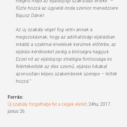
megnő majd az eljárásjogi szaktudás értéke” –
fűzte hozzá az ügyvédi iroda szenior menedzsere
Bajusz Dániel.
Az új szabály véget fog vetni annak a
megszokásnak, hogy az adóhatósági eljárásban
inkább a szakmai érvelések kerülnek előtérbe, az
eljárási kérdéseket pedig a bíróságra hagyjuk.
Ezzel nő az eljárásjogi stratégia fontossága és
felértékelődik az éles szemű, eljárási hibákat
azonosítani képes szakemberek szerepe – tették
hozzá.”
Forrás:
Új szabály forgathatja fel a cégek életét
; 24hu; 2017.
június 26.