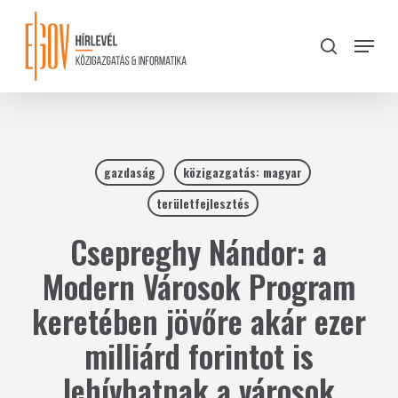
Skip
to
Menu
search
main
Close
content
Menu
gazdaság
közigazgatás: magyar
területfejlesztés
Csepreghy Nándor: a
Modern Városok Program
keretében jövőre akár ezer
milliárd forintot is
lehívhatnak a városok