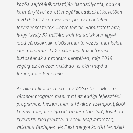
közös sajtótájékoztatóján hangsúlyozta, hogy a
kormányfővel kötött megállapodásokat követően
a 2016-2017-es évek sok projekt esetében
tervezéssel teltek, illetve telnek. Rámutatott arra,
hogy tavaly 52 milliárd forintot adtak a megyei
jogú városoknak, elsősorban tervezési munkákra,
idén minimum 152 milliárdnyi hazai forrást
biztosítanak a program keretében, míg 2019
végéig az évi ezer milliárdot is eléri majd a
támogatások mértéke.
Az államtitkár kiemelte: a 2022-ig tartó Modern
városok program más, mint az eddigi fejlesztési
programok, hiszen „nem a főváros szempontjából
közelíti meg a dolgokat, hanem fordítva”, továbbá
igyekszik kiegyenlíteni a vidéki Magyarország,
valamint Budapest és Pest megye között fennálló