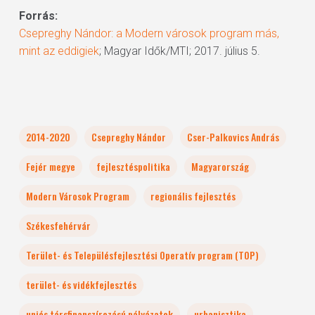
Forrás:
Csepreghy Nándor: a Modern városok program más,
mint az eddigiek
; Magyar Idők/MTI; 2017. július 5.
2014-2020
Csepreghy Nándor
Cser-Palkovics András
Fejér megye
fejlesztéspolitika
Magyarország
Modern Városok Program
regionális fejlesztés
Székesfehérvár
Terület- és Településfejlesztési Operatív program (TOP)
terület- és vidékfejlesztés
uniós társfinanszírozású pályázatok
urbanisztika