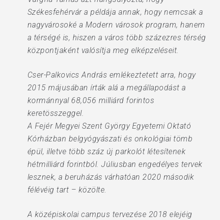
Székesfehérvár a példája annak, hogy nemcsak a
nagyvárosoké a Modern városok program, hanem
a térségé is, hiszen a város több százezres térség
központjaként valósítja meg elképzeléseit.
Cser-Palkovics András emlékeztetett arra, hogy
2015 májusában írták alá a megállapodást a
kormánnyal 68,056 milliárd forintos
keretösszeggel.
A Fejér Megyei Szent György Egyetemi Oktató
Kórházban belgyógyászati és onkológiai tömb
épül, illetve több száz új parkolót létesítenek
hétmilliárd forintból. Júliusban engedélyes tervek
lesznek, a beruházás várhatóan 2020 második
félévéig tart – közölte.
A középiskolai campus tervezése 2018 elejéig