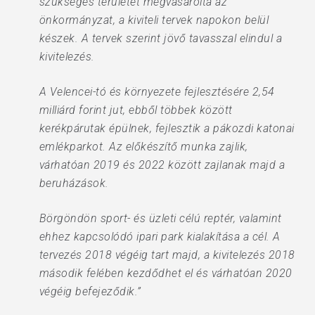
szükséges területet megvásárolta az
önkormányzat, a kiviteli tervek napokon belül
készek. A tervek szerint jövő tavasszal elindul a
kivitelezés.
A Velencei-tó és környezete fejlesztésére 2,54
milliárd forint jut, ebből többek között
kerékpárutak épülnek, fejlesztik a pákozdi katonai
emlékparkot. Az előkészítő munka zajlik,
várhatóan 2019 és 2022 között zajlanak majd a
beruházások.
Börgöndön sport- és üzleti célú reptér, valamint
ehhez kapcsolódó ipari park kialakítása a cél. A
tervezés 2018 végéig tart majd, a kivitelezés 2018
második felében kezdődhet el és várhatóan 2020
végéig befejeződik.”