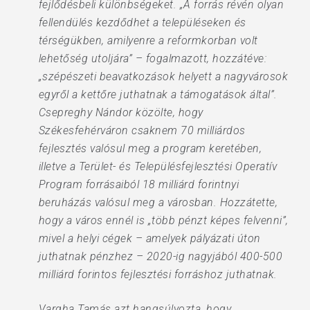
fejlődésbeli különbségeket. „A forrás révén olyan
fellendülés kezdődhet a településeken és
térségükben, amilyenre a reformkorban volt
lehetőség utoljára” – fogalmazott, hozzátéve:
„szépészeti beavatkozások helyett a nagyvárosok
egyről a kettőre juthatnak a támogatások által”.
Csepreghy Nándor közölte, hogy
Székesfehérváron csaknem 70 milliárdos
fejlesztés valósul meg a program keretében,
illetve a Terület- és Településfejlesztési Operatív
Program forrásaiból 18 milliárd forintnyi
beruházás valósul meg a városban. Hozzátette,
hogy a város ennél is „több pénzt képes felvenni”,
mivel a helyi cégek – amelyek pályázati úton
juthatnak pénzhez – 2020-ig nagyjából 400-500
milliárd forintos fejlesztési forráshoz juthatnak.
Vargha Tamás azt hangsúlyozta, hogy