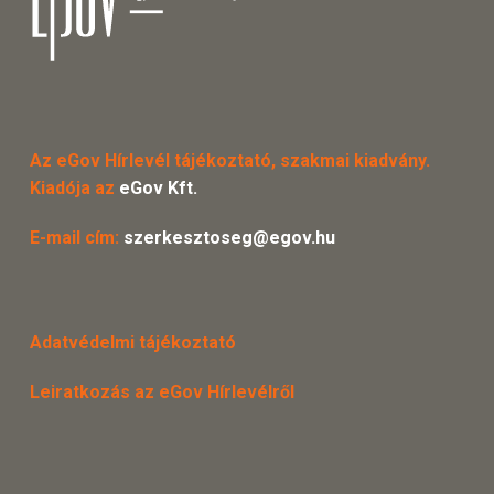
Az eGov Hírlevél tájékoztató, szakmai kiadvány.
Kiadója az
eGov Kft.
E-mail cím:
szerkesztoseg@egov.hu
Adatvédelmi tájékoztató
Leiratkozás az eGov Hírlevélről