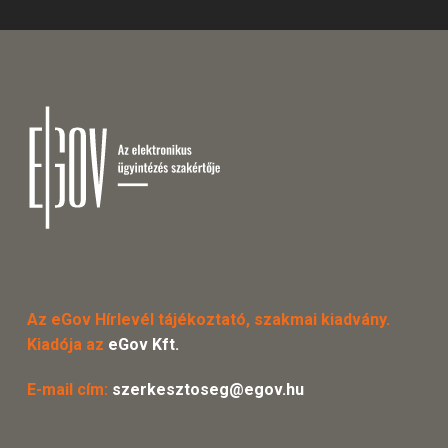
Az eGov Hírlevél tájékoztató, szakmai kiadvány.
Kiadója az
eGov Kft.
E-mail cím:
szerkesztoseg@egov.hu