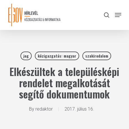
Skip
to
Menu
search
main
Close
content
Menu
jog
közigazgatás: magyar
szakirodalom
Elkészültek a településképi
rendelet megalkotását
segítő dokumentumok
By
redaktor
2017. július 16.