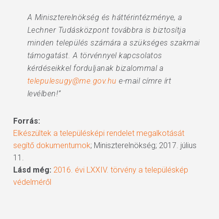
A Miniszterelnökség és háttérintézménye, a
Lechner Tudásközpont továbbra is biztosítja
minden település számára a szükséges szakmai
támogatást. A törvénnyel kapcsolatos
kérdéseikkel forduljanak bizalommal a
telepulesugy@me.gov.hu
e-mail címre írt
levélben!”
Forrás:
Elkészültek a településképi rendelet megalkotását
segítő dokumentumok
; Miniszterelnökség; 2017. július
11.
Lásd még:
2016. évi LXXIV. törvény a településkép
védelméről