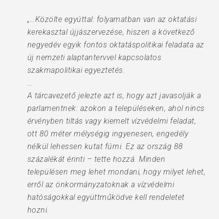
„…Közölte egyúttal: folyamatban van az oktatási
kerekasztal újjászervezése, hiszen a következő
negyedév egyik fontos oktatáspolitikai feladata az
új nemzeti alaptantervvel kapcsolatos
szakmapolitikai egyeztetés.
…
A tárcavezető jelezte azt is, hogy azt javasolják a
parlamentnek: azokon a településeken, ahol nincs
érvényben tiltás vagy kiemelt vízvédelmi feladat,
ott 80 méter mélységig ingyenesen, engedély
nélkül lehessen kutat fúrni. Ez az ország 88
százalékát érinti – tette hozzá. Minden
településen meg lehet mondani, hogy milyet lehet,
erről az önkormányzatoknak a vízvédelmi
hatóságokkal együttműködve kell rendeletet
hozni.