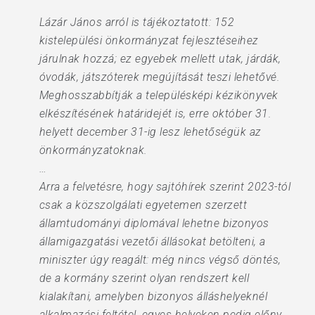
Lázár János arról is tájékoztatott: 152
kistelepülési önkormányzat fejlesztéseihez
járulnak hozzá; ez egyebek mellett utak, járdák,
óvodák, játszóterek megújítását teszi lehetővé.
Meghosszabbítják a településképi kézikönyvek
elkészítésének határidejét is, erre október 31.
helyett december 31-ig lesz lehetőségük az
önkormányzatoknak.
…
Arra a felvetésre, hogy sajtóhírek szerint 2023-tól
csak a közszolgálati egyetemen szerzett
államtudományi diplomával lehetne bizonyos
államigazgatási vezetői állásokat betölteni, a
miniszter úgy reagált: még nincs végső döntés,
de a kormány szerint olyan rendszert kell
kialakítani, amelyben bizonyos álláshelyeknél
alkalmazási feltétel, egyes helyeken pedig előny