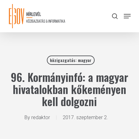
Skip
to
Menu
search
main
Close
content
Menu
közigazgatás: magyar
96. Kormányinfó: a magyar
hivatalokban kőkeményen
kell dolgozni
By
redaktor
2017. szeptember 2.