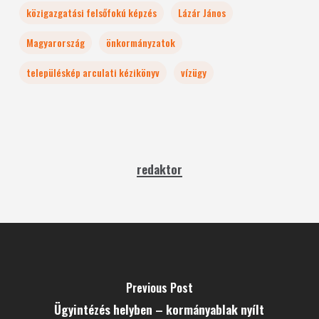
közigazgatási felsőfokú képzés
Lázár János
Magyarország
önkormányzatok
településkép arculati kézikönyv
vízügy
redaktor
Previous Post
Ügyintézés helyben – kormányablak nyílt