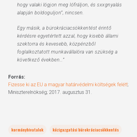
hogy valaki lógjon meg lófráljon, és sxxgnyalás
alapján boldoguljon”, nincsen.
Egy másik, a bürokráciacsökkentést érintő
kérdésre egyetértett azzal, hogy kisebb állami
szektorra és kevesebb, közpénzből
foglalkoztatott munkavállalóra van szükség a
következő években…”
Forrás:
Fizesse ki az EU a magyar határvédelmi költségek felét!
;
Miniszterelnökség; 2017. augusztus 31.
kormányhivatalok
közigazgatási bürokráciacsökkentés