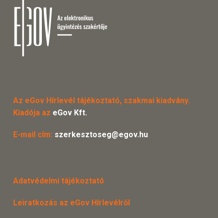
Az eGov Hírlevél tájékoztató, szakmai kiadvány.
Kiadója az
eGov Kft.
E-mail cím:
szerkesztoseg@egov.hu
Adatvédelmi tájékoztató
Leiratkozás az eGov Hírlevélről