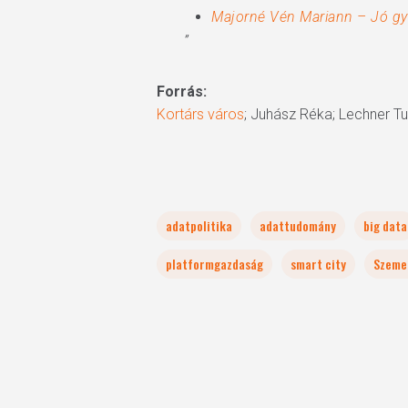
Majorné Vén Mariann – Jó gy
”
Forrás:
Kortárs város
; Juhász Réka; Lechner T
adatpolitika
adattudomány
big data
platformgazdaság
smart city
Szeme