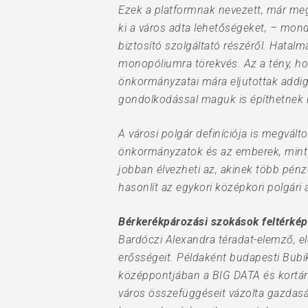
Ezek a platformnak nevezett, már megl
ki a város adta lehetőségeket, – mon
biztosító szolgáltató részéről. Hatal
monopóliumra törekvés. Az a tény, hog
önkormányzatai mára eljutottak addig a
gondolkodással maguk is építhetnek h
A városi polgár definíciója is megvált
önkormányzatok és az emberek, mint f
jobban élvezheti az, akinek több pénze
hasonlít az egykori középkori polgári 
Bérkerékpározási szokások feltérkép
Bardóczi Alexandra téradat-elemző, e
erősségeit. Példaként budapesti Bubik
középpontjában a BIG DATA és kortárs 
város összefüggéseit vázolta gazdasá