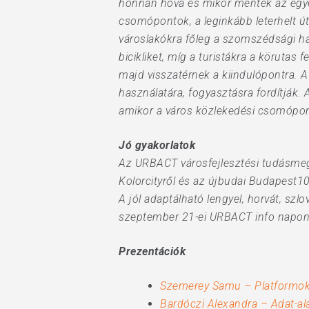
honnan hová és mikor mentek az egye
csomópontok, a leginkább leterhelt ú
városlakókra főleg a szomszédsági ha
bicikliket, míg a turistákra a körutas
majd visszatérnek a kiindulópontra. A
használatára, fogyasztásra fordítják. 
amikor a város közlekedési csomópontj
Jó gyakorlatok
Az URBACT városfejlesztési tudásmegos
Kolorcityről és az újbudai Budapest1
A jól adaptálható lengyel, horvát, szlo
szeptember 21-ei URBACT info napon ú
Prezentációk
Szemerey Samu – Platformok 
Bardóczi Alexandra – Adat-al