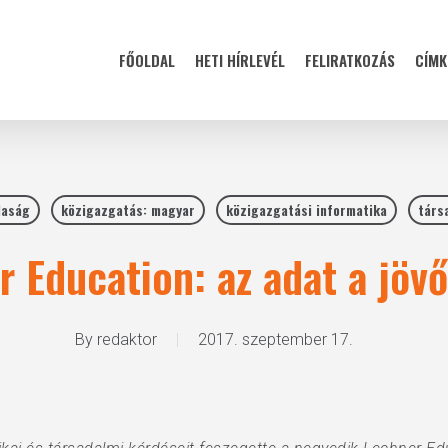
FŐOLDAL
HETI HÍRLEVÉL
FELIRATKOZÁS
CÍMK
daság
közigazgatás: magyar
közigazgatási informatika
társ
 Education: az adat a jöv
By
redaktor
2017. szeptember 17.