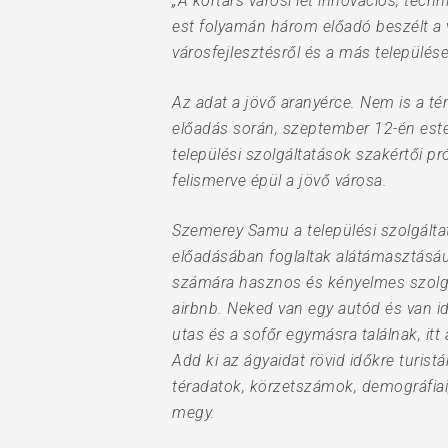
„A kortárs városi lét innovációs, tec
est folyamán három előadó beszélt a v
városfejlesztésről és a más település
Az adat a jövő aranyérce. Nem is a t
előadás során, szeptember 12-én est
Hit enter to search or ESC to close
települési szolgáltatások szakértői 
felismerve épül a jövő városa.
Szemerey Samu a települési szolgálta
előadásában foglaltak alátámasztásául
számára hasznos és kényelmes szolgál
airbnb. Neked van egy autód és van idő
utas és a sofőr egymásra találnak, itt
Add ki az ágyaidat rövid időkre turist
téradatok, körzetszámok, demográfiai
megy.