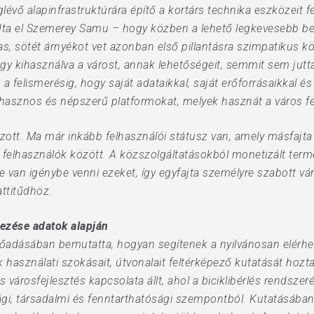
évő alapinfrastruktúrára építő a kortárs technika eszközeit 
dta el Szemerey Samu – hogy közben a lehető legkevesebb befe
mas, sötét árnyékot vet azonban első pillantásra szimpatikus 
y kihasználva a várost, annak lehetőségeit, semmit sem jutta
 felismerésig, hogy saját adataikkal, saját erőforrásaikkal és
asznos és népszerű platformokat, melyek hasznát a város fe
ozott. Ma már inkább felhasználói státusz van, amely másfajta v
elhasználók között. A közszolgáltatásokból monetizált termé
 van igénybe venni ezeket, így egyfajta személyre szabott váro
attitűdhöz.
ezése adatok alapján
lőadásában bemutatta, hogyan segítenek a nyilvánosan elérhe
 használati szokásait, útvonalait feltérképező kutatását hozta
városfejlesztés kapcsolata állt, ahol a biciklibérlés rendszer
gi, társadalmi és fenntarthatósági szempontból. Kutatásában 