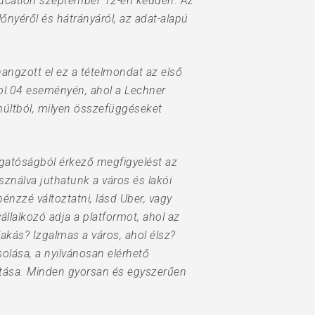
 Education szeptember 12-én kedden. Az
őnyéről és hátrányáról, az adat-alapú
angzott el ez a tételmondat az első
ol.04 eseményén, ahol a Lechner
múltból, milyen összefüggéseket
lgatóságból érkező megfigyelést az
ználva juthatunk a város és lakói
nzzé változtatni, lásd Uber, vagy
állalkozó adja a platformot, ahol az
lakás? Izgalmas a város, ahol élsz?
solása, a nyilvánosan elérhető
tatása. Minden gyorsan és egyszerűen