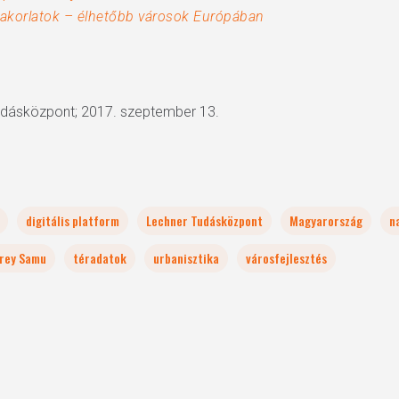
akorlatok – élhetőbb városok Európában
udásközpont; 2017. szeptember 13.
digitális platform
Lechner Tudásközpont
Magyarország
n
rey Samu
téradatok
urbanisztika
városfejlesztés