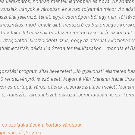
s kerékpárok, honnan mentek legtöbben és hová. Az adatok a
tvonalak, irányok a városban és a nap folyamán mikor. Az ada
sználat jellemző, tehát, egyik csomópontból egy nem túl távo
 felhasználási mód, amely alatt népszerű és biztonságos köröket
 turisták által használt módszer eredményeként felszabadult 
A vizsgálatból kirajzolódott az is, hogy az alternatív közleke
ait lezárták, például a Széna tér felújításakor – mondta el B
ztási program által bevezetett „Jó gyakorlat” elismerés hazai 
00 rendezvényről is szó esett Majorné Vén Mariann hazai Urb
vén és portugál városi ötletek felsorakoztatása mellett Mariann 
j transzfer városhálózati pályázat bemutatására is sor kerül
és szolgáltatások a kortárs városban
apú városfejlesztés