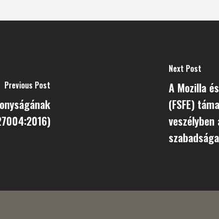
Next Post
Previous Post
A Mozilla é
konyságának
(FSFE) táma
27004:2016)
veszélyben 
szabadság