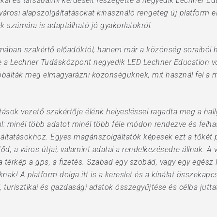
hnikai és társadalmi kérdéseit feszegette a negyedik Lechner
árosi alapszolgáltatásokat kihasználó rengeteg új platform el
ek számára is adaptálható jó gyakorlatokról.
émában szakértő előadóktól, hanem már a közönség soraiból h
e a Lechner Tudásközpont negyedik LED Lechner Education v
próbálták meg elmagyarázni közönségüknek, mit használ fel a 
tások vezető szakértője élénk helyesléssel ragadta meg a hal
: minél több adatot minél több féle módon rendezve és felhas
tatásokhoz. Egyes magánszolgáltatók képesek ezt a tőkét pé
d, a város útjai, valamint adatai a rendelkezésedre állnak. A v
 a térkép a gps, a fizetés. Szabad egy szobád, vagy egy egész 
áknak! A platform dolga itt is a kereslet és a kínálat összekapc
, turisztikai és gazdasági adatok összegyűjtése és célba jut