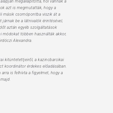
lapján megállapította, hol vannak a
tok azt is megmutatták, hogy a
li másik csomópontba viszik át a
 járnak be a látnivalók érintésével,
időt aztán egyéb szolgáltatások
dési módokat többen használták akkor,
árdóczi Alexandra.
kitüntetettjeiről, a kazincbarcikai
act koordinátor érdekes előadásában.
arra is felhívta a figyelmet, hogy a
 majd.