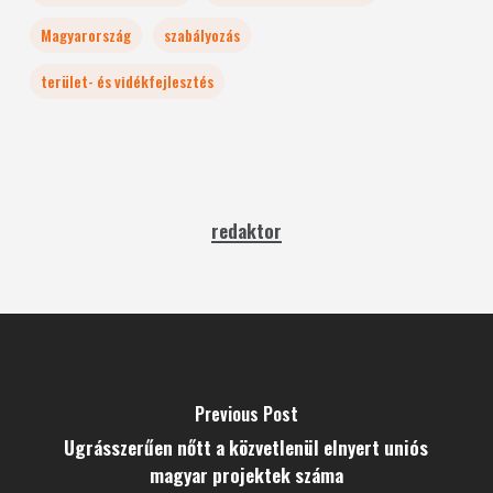
Magyarország
szabályozás
terület- és vidékfejlesztés
redaktor
Previous Post
Ugrásszerűen nőtt a közvetlenül elnyert uniós
magyar projektek száma