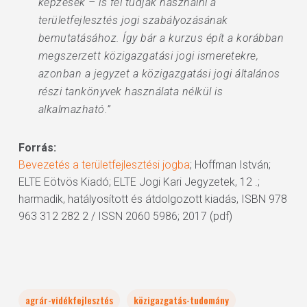
képzések – is fel tudják használni a
területfejlesztés jogi szabályozásának
bemutatásához. Így bár a kurzus épít a korábban
megszerzett közigazgatási jogi ismeretekre,
azonban a jegyzet a közigazgatási jogi általános
részi tankönyvek használata nélkül is
alkalmazható.”
Forrás:
Bevezetés a területfejlesztési jogba
; Hoffman István;
ELTE Eötvös Kiadó; ELTE Jogi Kari Jegyzetek, 12 .;
harmadik, hatályosított és átdolgozott kiadás, ISBN 978
963 312 282 2 / ISSN 2060 5986; 2017 (pdf)
agrár-vidékfejlesztés
közigazgatás-tudomány