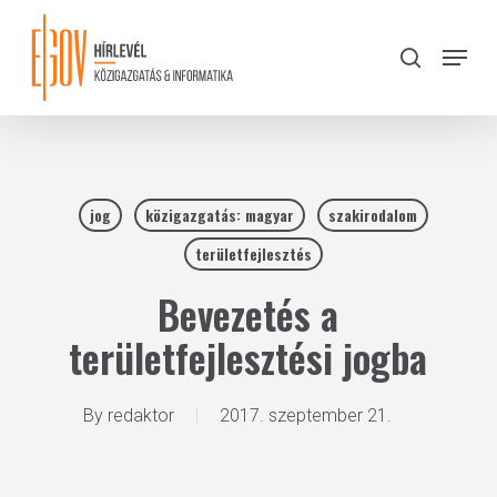
Skip
to
Menu
search
main
Close
content
Menu
jog
közigazgatás: magyar
szakirodalom
területfejlesztés
Bevezetés a
területfejlesztési jogba
By
redaktor
2017. szeptember 21.