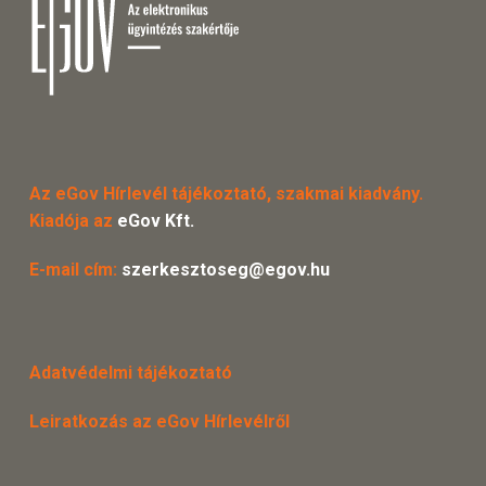
Az eGov Hírlevél tájékoztató, szakmai kiadvány.
Kiadója az
eGov Kft.
E-mail cím:
szerkesztoseg@egov.hu
Adatvédelmi tájékoztató
Leiratkozás az eGov Hírlevélről