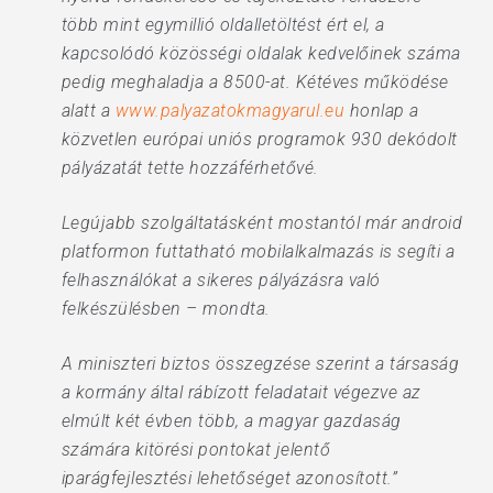
több mint egymillió oldalletöltést ért el, a
kapcsolódó közösségi oldalak kedvelőinek száma
pedig meghaladja a 8500-at. Kétéves működése
alatt a
www.palyazatokmagyarul.eu
honlap a
közvetlen európai uniós programok 930 dekódolt
pályázatát tette hozzáférhetővé.
Legújabb szolgáltatásként mostantól már android
platformon futtatható mobilalkalmazás is segíti a
felhasználókat a sikeres pályázásra való
felkészülésben – mondta.
A miniszteri biztos összegzése szerint a társaság
a kormány által rábízott feladatait végezve az
elmúlt két évben több, a magyar gazdaság
számára kitörési pontokat jelentő
iparágfejlesztési lehetőséget azonosított.”