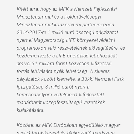
Kitért arra, hogy az MFK a Nemzeti Fejlesztési
Minisztériummal és a Földművelésügyi
Minisztériummal konzorciumi partnerségben
2014-2017-re 1 millió euró összegű pályázatot
nyert el Magyarország LIFE környezetvédelmi
programokon való részvételének elősegítésére, és
kezdeményezte a LIFE önerőalap létrehozását,
amivel 31 milliárd forint közvetlen kifizetésű
forrás lehívására nyílik lehetőség. A sikeres
pályázatok között kiemelte: a Bükki Nemzeti Park
Igazgatóság 3 millió eurót nyert a
kerecsensólyom védelméért kifejlesztett
madárbarát középfeszültségű vezetékek
kialakítására.
Közölte: az MFK Európában egyedülálló magyar
nyelvű forráskereső és tájékoztató rendszere