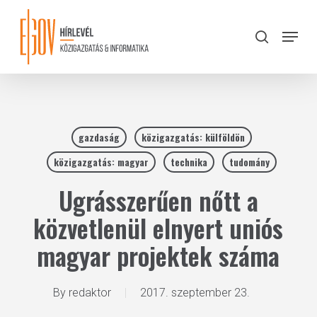
Skip
to
Menu
search
main
Close
content
Menu
gazdaság
közigazgatás: külföldön
közigazgatás: magyar
technika
tudomány
Ugrásszerűen nőtt a
közvetlenül elnyert uniós
magyar projektek száma
By
redaktor
2017. szeptember 23.