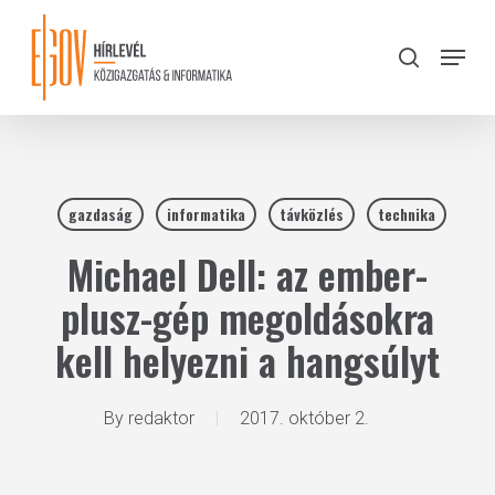
Skip
to
Menu
search
main
Close
content
Menu
gazdaság
informatika
távközlés
technika
Michael Dell: az ember-
plusz-gép megoldásokra
kell helyezni a hangsúlyt
By
redaktor
2017. október 2.