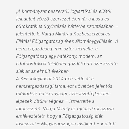
„A kormányzat beszerzői, logisztikai és ellátói
feladatait végző szervezet élen jár a lassú és
bürokratikus ügyintézés háttérbe szorításában –
jelentette ki Varga Mihály a Közbeszerzési és
Ellátási Főigazgatóság éves állománygyűlésén. A
nemzetgazdasági miniszter kiemelte: a
Főigazgatóság egy hatékony, modern, az
adóforintokkal felelősen gazdálkodó szervezetté
alakult az elmúlt években.
A KEF irányítását 2014-ben vette át a
nemzetgazdasági tárca, ezt követően jelentős
működési, hatékonysági, szervezetfejlesztési
lépések vittünk véghez – ismertette a
tárcavezető. Varga Mihály az újításokról szólva
emlékeztetett, hogy a Főigazgatóság idén
tavasszal – Magyarországon elsőként – indított