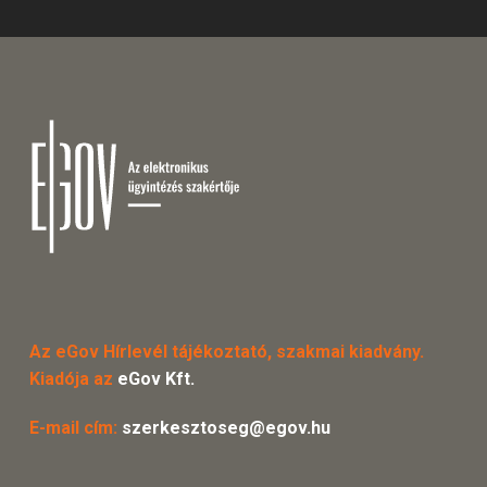
Az eGov Hírlevél tájékoztató, szakmai kiadvány.
Kiadója az
eGov Kft.
E-mail cím:
szerkesztoseg@egov.hu