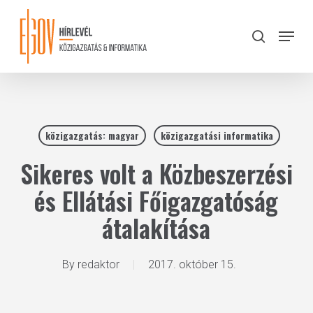
Skip
to
Menu
search
main
Close
content
Menu
közigazgatás: magyar
közigazgatási informatika
Sikeres volt a Közbeszerzési
és Ellátási Főigazgatóság
átalakítása
By
redaktor
2017. október 15.