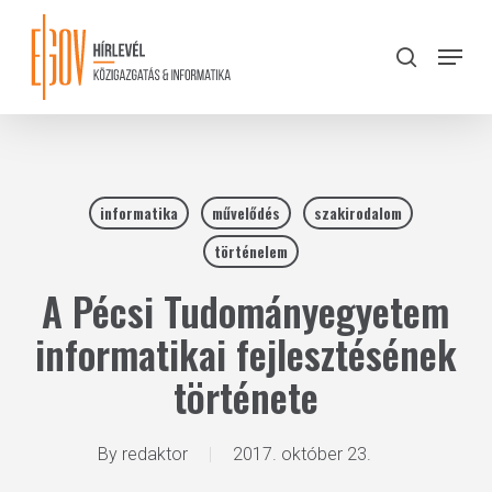
Skip
to
Menu
search
main
Close
content
Menu
informatika
művelődés
szakirodalom
történelem
A Pécsi Tudományegyetem
informatikai fejlesztésének
története
By
redaktor
2017. október 23.