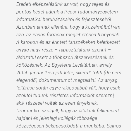
Eredeti elképzelésünk az volt, hogy teljes és
pontos képet adunk a Pécsi Tudományegyetem
informatikai beruházásairól és fejlesztéseiről.
Azonban annak ellenére, hogy a közelmúltról van
szó, az írásos források meglehetősen hiányosak.
A karokon és az érintett tanszékeken keletkezett
anyag nagy része – tapasztalatunk szerint –
áldozatul esett a többszöri átszervezésnek és
költözésnek. Az Egyetemi Levéltárban, amely
2004. január 1-én jött létre, sikerült több (de nem
elegendő) dokumentumot megtalálni. Az anyag
feltárása során egyre világosabbá vált, hogy csak
azoktól tudunk részletes információt szerezni,
akik részesei voltak az eseményeknek.
Örömünkre szolgált, hogy az általunk felkeresett
hajdani és jelenlegi kollégák többsége
készségesen bekapcsolódott a munkába. Sajnos