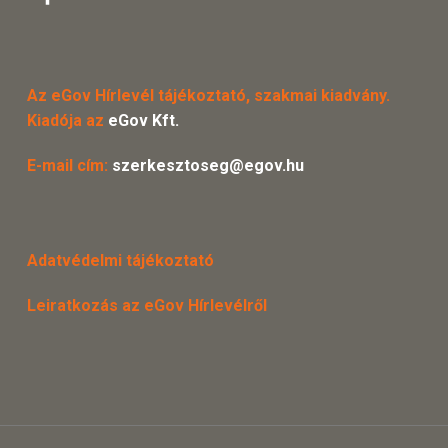
Az eGov Hírlevél tájékoztató, szakmai kiadvány.
Kiadója az
eGov Kft.
E-mail cím:
szerkesztoseg@egov.hu
Adatvédelmi tájékoztató
Leiratkozás az eGov Hírlevélről