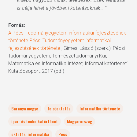
kisebb-nagyobb hibák, tévedések. Ezek feltárása
is célja lehet a jövőbeni kutatásoknak….”
Forrás:
A Pécsi Tudományegyetem informatikai fejlesztésének
története Pécsi Tudományegyetem informatikai
fejlesztésének története
; Gimesi László (szerk.); Pécsi
Tudományegyetem, Természettudományi Kar,
Matematika és Informatika Intézet, Informatikatörténeti
Kutatócsoport; 2017 (pdf)
Baranya megye
felsőoktatás
informatika története
ipar- és technikatörténet
Magyarország
oktatási informatika
Pécs