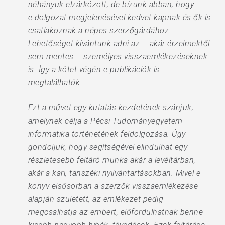
néhányuk elzárkózott, de bízunk abban, hogy
e dolgozat megjelenésével kedvet kapnak és ők is
csatlakoznak a népes szerzőgárdához.
Lehetőséget kívántunk adni az – akár érzelmektől
sem mentes – személyes visszaemlékezéseknek
is. Így a kötet végén e publikációk is
megtalálhatók.
Ezt a művet egy kutatás kezdetének szánjuk,
amelynek célja a Pécsi Tudományegyetem
informatika történetének feldolgozása. Úgy
gondoljuk, hogy segítségével elindulhat egy
részletesebb feltáró munka akár a levéltárban,
akár a kari, tanszéki nyilvántartásokban. Mivel e
könyv elsősorban a szerzők visszaemlékezése
alapján született, az emlékezet pedig
megcsalhatja az embert, előfordulhatnak benne