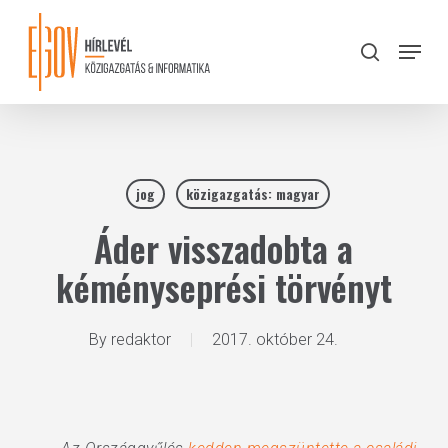
Skip
to
Menu
search
main
Close
content
Menu
jog
közigazgatás: magyar
Áder visszadobta a
kéményseprési törvényt
By
redaktor
2017. október 24.