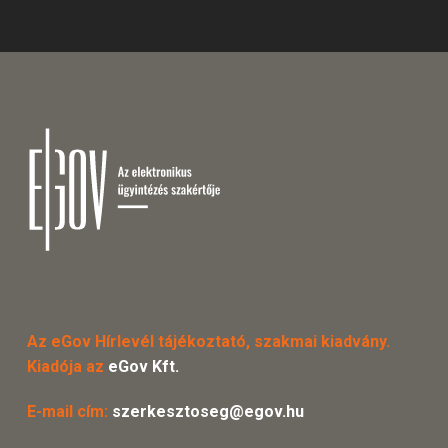
Az eGov Hírlevél tájékoztató, szakmai kiadvány.
Kiadója az
eGov Kft.
E-mail cím:
szerkesztoseg@egov.hu