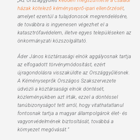
„Az Országgyűlés
kedden megszüntette a családi
házak kötelező kéményseprő-ipari ellenőrzését
,
amelyet ezentúl a tulajdonosok megrendelésére,
de továbbra is ingyenesen végezhet el a
katasztrófavédelem, illetve egyes településeken az
önkormányzati közszolgáltató.
Áder János köztársasági elnök aggályosnak tartja
az elfogadott törvénymódosítást, ezért
újragondolásra visszaküldte az Országgyűlésnek.
A Kéményseprők Országos Szakszervezete
üdvözli a köztársasági elnök döntését,
közleményükben azt írták, ezzel a döntéssel
tanúbizonyságot tett arról, hogy vitathatatlanul
fontosnak tartja a magyar állampolgárok élet- és
vagyonvédelmének biztosítását, továbbá a
környezet megóvását.”