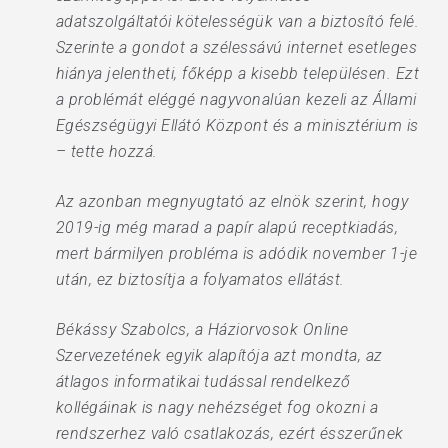
adatszolgáltatói kötelességük van a biztosító felé.
Szerinte a gondot a szélessávú internet esetleges
hiánya jelentheti, főképp a kisebb településen. Ezt
a problémát eléggé nagyvonalúan kezeli az Állami
Egészségügyi Ellátó Központ és a minisztérium is
– tette hozzá.
Az azonban megnyugtató az elnök szerint, hogy
2019-ig még marad a papír alapú receptkiadás,
mert bármilyen probléma is adódik november 1-je
után, ez biztosítja a folyamatos ellátást.
Békássy Szabolcs, a Háziorvosok Online
Szervezetének egyik alapítója azt mondta, az
átlagos informatikai tudással rendelkező
kollégáinak is nagy nehézséget fog okozni a
rendszerhez való csatlakozás, ezért ésszerűnek