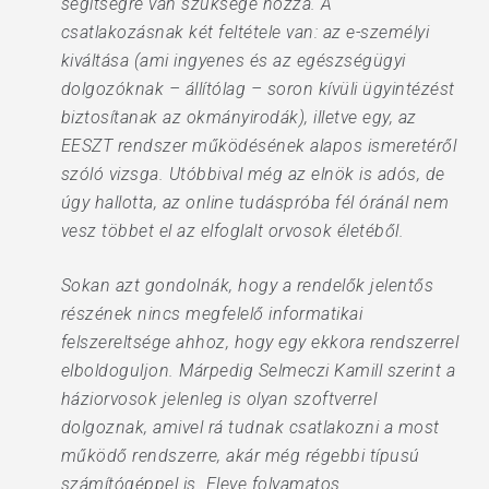
segítségre van szüksége hozzá. A
csatlakozásnak két feltétele van: az e-személyi
kiváltása (ami ingyenes és az egészségügyi
dolgozóknak – állítólag – soron kívüli ügyintézést
biztosítanak az okmányirodák), illetve egy, az
EESZT rendszer működésének alapos ismeretéről
szóló vizsga. Utóbbival még az elnök is adós, de
úgy hallotta, az online tudáspróba fél óránál nem
vesz többet el az elfoglalt orvosok életéből.
Sokan azt gondolnák, hogy a rendelők jelentős
részének nincs megfelelő informatikai
felszereltsége ahhoz, hogy egy ekkora rendszerrel
elboldoguljon. Márpedig Selmeczi Kamill szerint a
háziorvosok jelenleg is olyan szoftverrel
dolgoznak, amivel rá tudnak csatlakozni a most
működő rendszerre, akár még régebbi típusú
számítógéppel is. Eleve folyamatos