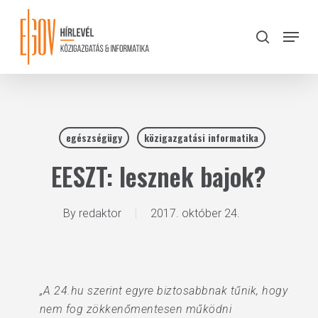
Skip
to
Menu
search
main
Close
content
Menu
egészségügy
közigazgatási informatika
EESZT: lesznek bajok?
By
redaktor
2017. október 24.
„A 24.hu szerint egyre biztosabbnak tűnik, hogy
nem fog zökkenőmentesen működni