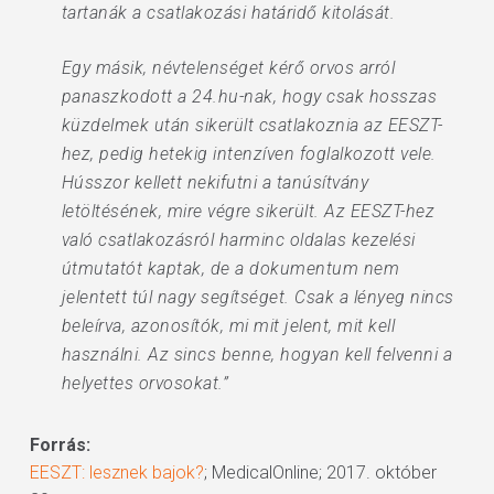
tartanák a csatlakozási határidő kitolását.
Egy másik, névtelenséget kérő orvos arról
panaszkodott a 24.hu-nak, hogy csak hosszas
küzdelmek után sikerült csatlakoznia az EESZT-
hez, pedig hetekig intenzíven foglalkozott vele.
Hússzor kellett nekifutni a tanúsítvány
letöltésének, mire végre sikerült. Az EESZT-hez
való csatlakozásról harminc oldalas kezelési
útmutatót kaptak, de a dokumentum nem
jelentett túl nagy segítséget. Csak a lényeg nincs
beleírva, azonosítók, mi mit jelent, mit kell
használni. Az sincs benne, hogyan kell felvenni a
helyettes orvosokat.”
Forrás:
EESZT: lesznek bajok?
; MedicalOnline; 2017. október