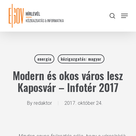
Skip
to
Menu
search
main
Close
content
Menu
energia
közigazgatás: magyar
Modern és okos város lesz
Kaposvár – Infotér 2017
By
redaktor
2017. október 24.