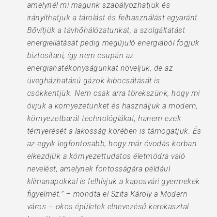
amelynél mi magunk szabályozhatjuk és
irányíthatjuk a tárolást és felhasználást egyaránt.
Bővítjük a távhőhálózatunkat, a szolgáltatást
energiellátását pedig megújuló energiából fogjuk
biztosítani, így nem csupán az
energiahatékonyságunkat növeljük, de az
üvegházhatású gázok kibocsátását is
csökkentjük. Nem csak arra törekszünk, hogy mi
óvjuk a környezetünket és használjuk a modern,
környezetbarát technológiákat, hanem ezek
térnyerését a lakosság körében is támogatjuk. És
az egyik legfontosabb, hogy már óvodás korban
elkezdjük a környezettudatos életmódra való
nevelést, amelynek fontosságára például
klímanapokkal is felhívjuk a kaposvári gyermekek
figyelmét.” – mondta el Szita Károly a Modern
város – okos épületek elnevezésű kerekasztal