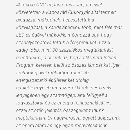
40 darab CNG hajtású busz van, amelyek
közvetetten a Kaposvári Cukorgyár által termelt
biogázzal működnek. Fejlesztettük a
közvilágítást, a kandelábereink több, mint fele már
LED-es égővel működik, méghozzá úgy, hogy
szabályozhatóvá tettük a fényerejüket. Ezzel
eddig több, mint 30 százalékos megtakarítást
érhettünk el, a célunk az, hogy a Németh István
Program keretein belül az összes lámpánkat ilyen
technológiával működjön majd. Az
energiapazarló épületeinket utólag
épületfelügyeleti rendszerrel látjuk el – amely
lényegében egy számítógép, ami felügyeli a
fogyasztókat és az energia felhasználását – ,
ezzel szintén jelentős összegeket tudunk
megtakarítani. Öt nagyvárossal együtt dolgozunk
az energiatárolás egy olyan megvalósításán,