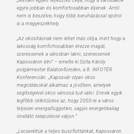
„Minden egyes fejlesztés célja, hogy a városlakók
egyre jobban és komfortosabban éljenek. Arról
nem is beszélve, hogy több beruházással spórol
is a megyeszékhely.
„Az okosításnak nem lehet más célja, mint hogy a
lakosság komfortosabban érezze magát,
szeressenek a városban lakni, szeressenek
Kaposváron élni” – emelte ki Szita Károly
polgármester Balatonfüreden, a 8. INFOTÉR
Konferencián. „Kaposvár olyan okos
megoldásokat alkalmaz a jövőben, amelyek
segítségével okos várossá tud válni. Ennek egyik
legfőbb célkitűzése az, hogy 2050-re a város
teljesen energiafüggetlen, vagyis energetikailag
önellátó településsé váljon.”
„Lecseréltük a teljes buszflottánkat, Kaposváron