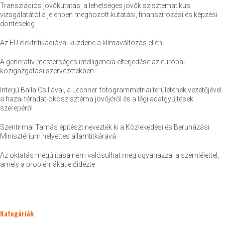
Transzlációs jövőkutatás: a lehetséges jövők szisztematikus
vizsgálatától a jelenben meghozott kutatási, finanszírozási és képzési
döntésekig
Az EU elektrifikációval küzdene a klímaváltozás ellen
A generatív mesterséges intelligencia elterjedése az európai
közigazgatási szervezetekben
Interjú Balla Csillával, a Lechner fotogrammetriai területének vezetőjével
a hazai téradat-ökoszisztéma jövőjéről és a légi adatgyűjtések
szerepéről
Szentirmai Tamás építészt nevezték ki a Közlekedési és Beruházási
Minisztérium helyettes államtitkárává
Az oktatás megújítása nem valósulhat meg ugyanazzal a szemlélettel,
amely a problémákat előidézte
Kategóriák