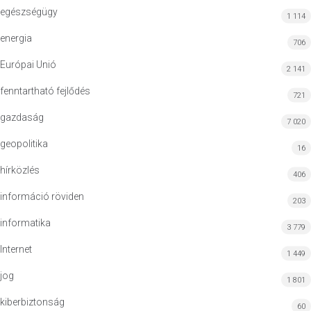
egészségügy
1 114
energia
706
Európai Unió
2 141
fenntartható fejlődés
721
gazdaság
7 020
geopolitika
16
hírközlés
406
információ röviden
203
informatika
3 779
Internet
1 449
jog
1 801
kiberbiztonság
60