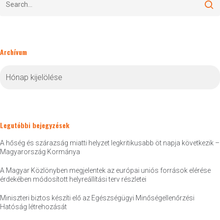
Archívum
Archívum
Legutóbbi bejegyzések
A hőség és szárazság miatti helyzet legkritikusabb öt napja következik –
Magyarország Kormánya
A Magyar Közlönyben megjelentek az európai uniós források elérése
érdekében módosított helyreállítási terv részletei
Miniszteri biztos készíti elő az Egészségügyi Minőségellenőrzési
Hatóság létrehozását