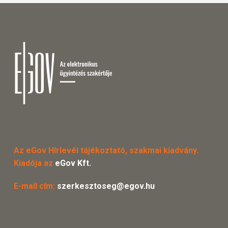
Az eGov Hírlevél tájékoztató, szakmai kiadvány.
Kiadója az
eGov Kft.
E-mail cím:
szerkesztoseg@egov.hu