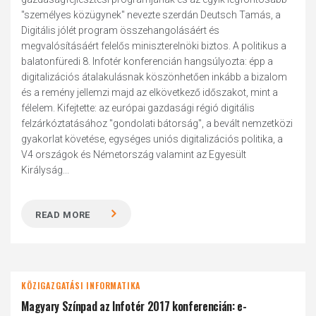
"személyes közügynek" nevezte szerdán Deutsch Tamás, a
Digitális jólét program összehangolásáért és
megvalósításáért felelős miniszterelnöki biztos. A politikus a
balatonfüredi 8. Infotér konferencián hangsúlyozta: épp a
digitalizációs átalakulásnak köszönhetően inkább a bizalom
és a remény jellemzi majd az elkövetkező időszakot, mint a
félelem. Kifejtette: az európai gazdasági régió digitális
felzárkóztatásához "gondolati bátorság", a bevált nemzetközi
gyakorlat követése, egységes uniós digitalizációs politika, a
V4 országok és Németország valamint az Egyesült
Királyság...
READ MORE
KÖZIGAZGATÁSI INFORMATIKA
Magyary Színpad az Infotér 2017 konferencián: e-