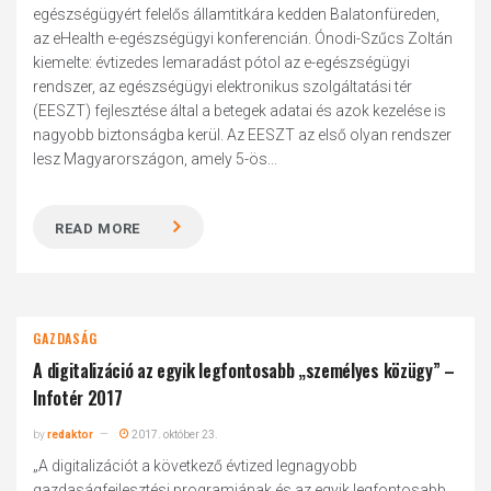
egészségügyért felelős államtitkára kedden Balatonfüreden,
az eHealth e-egészségügyi konferencián. Ónodi-Szűcs Zoltán
kiemelte: évtizedes lemaradást pótol az e-egészségügyi
rendszer, az egészségügyi elektronikus szolgáltatási tér
(EESZT) fejlesztése által a betegek adatai és azok kezelése is
nagyobb biztonságba kerül. Az EESZT az első olyan rendszer
lesz Magyarországon, amely 5-ös...
READ MORE
GAZDASÁG
A digitalizáció az egyik legfontosabb „személyes közügy” –
Infotér 2017
by
redaktor
2017. október 23.
„A digitalizációt a következő évtized legnagyobb
gazdaságfejlesztési programjának és az egyik legfontosabb