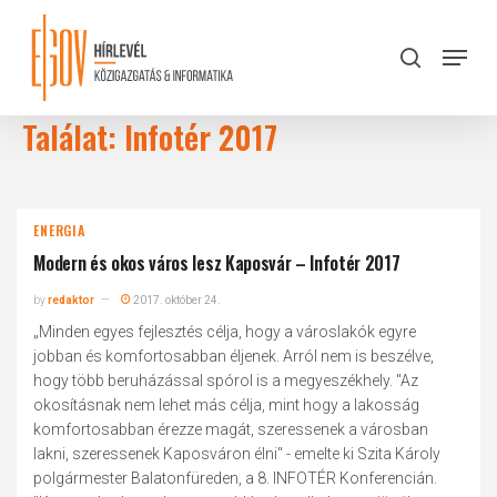
Skip
to
Menu
search
main
Close
content
Menu
Találat: Infotér 2017
ENERGIA
Modern és okos város lesz Kaposvár – Infotér 2017
by
redaktor
2017. október 24.
„Minden egyes fejlesztés célja, hogy a városlakók egyre
jobban és komfortosabban éljenek. Arról nem is beszélve,
hogy több beruházással spórol is a megyeszékhely. "Az
okosításnak nem lehet más célja, mint hogy a lakosság
komfortosabban érezze magát, szeressenek a városban
lakni, szeressenek Kaposváron élni" - emelte ki Szita Károly
polgármester Balatonfüreden, a 8. INFOTÉR Konferencián.