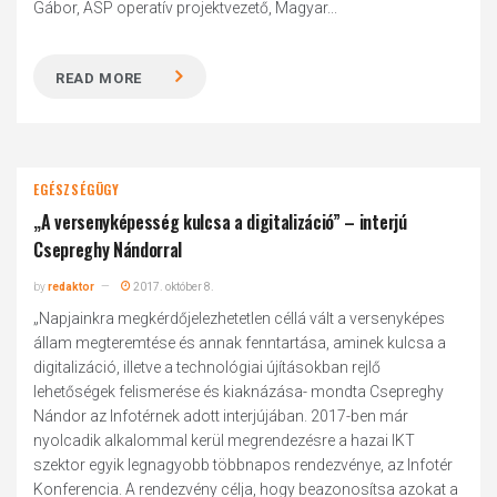
Gábor, ASP operatív projektvezető, Magyar...
READ MORE
EGÉSZSÉGÜGY
„A versenyképesség kulcsa a digitalizáció” – interjú
Csepreghy Nándorral
by
redaktor
2017. október 8.
„Napjainkra megkérdőjelezhetetlen céllá vált a versenyképes
állam megteremtése és annak fenntartása, aminek kulcsa a
digitalizáció, illetve a technológiai újításokban rejlő
lehetőségek felismerése és kiaknázása- mondta Csepreghy
Nándor az Infotérnek adott interjújában. 2017-ben már
nyolcadik alkalommal kerül megrendezésre a hazai IKT
szektor egyik legnagyobb többnapos rendezvénye, az Infotér
Konferencia. A rendezvény célja, hogy beazonosítsa azokat a