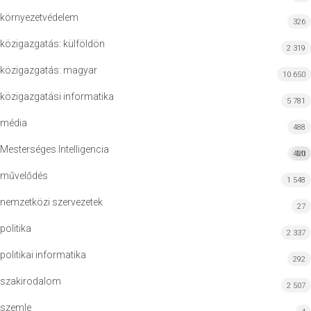
környezetvédelem
326
közigazgatás: külföldön
2 319
közigazgatás: magyar
10 650
közigazgatási informatika
5 781
média
488
Mesterséges Intelligencia
420
MI
művelődés
1 548
nemzetközi szervezetek
27
politika
2 337
politikai informatika
292
szakirodalom
2 507
szemle