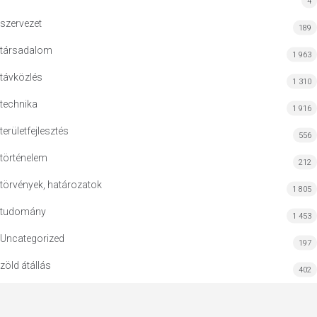
4
szervezet
189
társadalom
1 963
távközlés
1 310
technika
1 916
területfejlesztés
556
történelem
212
törvények, határozatok
1 805
tudomány
1 453
Uncategorized
197
zöld átállás
402