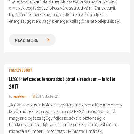
"Kaposvár olyan okos megoldásokat alkalmaz a jövőben,
amelyek segítségével okos várossá tud válni. Ennek egyik
legfőbb célkitűzése az, hogy 2050-re a város teljesen
energiafüggetlen, vagyis energetikailag önellátó településsé...
READ MORE
EGÉSZSÉGÜGY
EESZT: évtizedes lemaradást pótol a rendszer – Infotér
2017
by
redaktor
2017. október 24.
„A csatlakozásra kötelezett csaknem tízezer ellátó intézmény
közül már 8712-en vannak jelen az EESZT rendszerben. A
magyar e-egészségügy fejlesztésével a biztonság, a
hatékonyság és a kényelem területén kell előrelépést elérni -
mondta az Emberi Erőforrások Minisztériumának