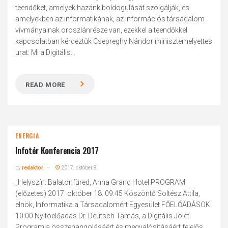
teendőket, amelyek hazánk boldogulását szolgálják, és
amelyekben az informatikának, az információs társadalom
vívmányainak oroszlánrésze van, ezekkel a teendőkkel
kapcsolatban kérdeztük Csepreghy Nándor miniszterhelyettes
urat: Mi a Digitális...
READ MORE
ENERGIA
Infotér Konferencia 2017
by
redaktor
2017. október 8.
„Helyszín: Balatonfüred, Anna Grand Hotel PROGRAM
(előzetes) 2017. október 18. 09:45 Köszöntő Soltész Attila,
elnök, Informatika a Társadalomért Egyesület FŐELŐADÁSOK
10:00 Nyitóelőadás Dr. Deutsch Tamás, a Digitális Jólét
Programja összehangolásáért és megvalósításáért felelős