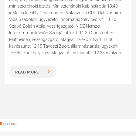
miniszterelnöki biztos, Miniszterelnöki Kabinetiroda 10:40
idMatrix Identity Governance - Válaszok a GDPR kihívásaira
Vida Szabolcs, ügyvezető, Innomatrix Services Kft. 11:10
Szabó Zoltán Attila, vezérigazgató, NISZ Nemzeti
Infokommunikációs Szolgáltató Zrt. 11:30 Christopher
Mattheisen, vezérigazgató, Magyar Telekom Nyrt. 11:50
kávészünet 12:15 Tavaszi Zsolt, államháztartási ügyekért
felelős elnökhelyettes, Magyar Államkincstár 12:35 Vitályos...
READ MORE
Keresés..