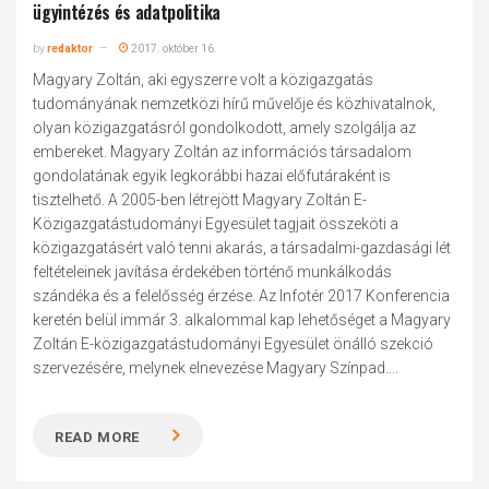
ügyintézés és adatpolitika
by
redaktor
2017. október 16.
Magyary Zoltán, aki egyszerre volt a közigazgatás
tudományának nemzetközi hírű művelője és közhivatalnok,
olyan közigazgatásról gondolkodott, amely szolgálja az
embereket. Magyary Zoltán az információs társadalom
gondolatának egyik legkorábbi hazai előfutáraként is
tisztelhető. A 2005-ben létrejött Magyary Zoltán E-
Közigazgatástudományi Egyesület tagjait összeköti a
közigazgatásért való tenni akarás, a társadalmi-gazdasági lét
feltételeinek javítása érdekében történő munkálkodás
szándéka és a felelősség érzése. Az Infotér 2017 Konferencia
keretén belül immár 3. alkalommal kap lehetőséget a Magyary
Zoltán E-közigazgatástudományi Egyesület önálló szekció
szervezésére, melynek elnevezése Magyary Színpad....
READ MORE