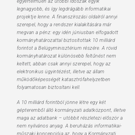
egyértelműen az utóbbi időszak egyik
legnagyobb, és így legdrágább informatikai
projektje lenne. A finanszírozási oldalról annyi
szerepel, hogy a rendszer kialakítására már
megvan a pénz: egy idén júniusban elfogadott
kormányhatározattal biztosítottak 10 milliárd
forintot a Belügyminisztérium részére. A rövid
kormányhatározat különösebb feltűnést nem
keltett, abban csak annyi szerepel, hogy az
elektronikus ügyintézést, illetve az állam
működőképességét katasztrófahelyzetben
folyamatosan biztosítani kell.
A 10 milliárd forintból jönne létre egy két
gépteremből álló kormányzati adatközpont, illetve
maga az adatbank – utóbbit részletezi először a
nem nyilvános anyag. A beruházás informatikai-
műszaki koncepciója az, hogy a Kormányzati