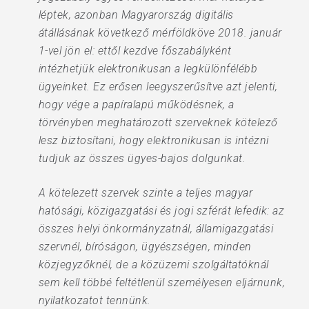
léptek, azonban Magyarország digitális
átállásának következő mérföldköve 2018. január
1-vel jön el: ettől kezdve főszabályként
intézhetjük elektronikusan a legkülönfélébb
ügyeinket. Ez erősen leegyszerűsítve azt jelenti,
hogy vége a papíralapú működésnek, a
törvényben meghatározott szerveknek kötelező
lesz biztosítani, hogy elektronikusan is intézni
tudjuk az összes ügyes-bajos dolgunkat.
A kötelezett szervek szinte a teljes magyar
hatósági, közigazgatási és jogi szférát lefedik: az
összes helyi önkormányzatnál, államigazgatási
szervnél, bíróságon, ügyészségen, minden
közjegyzőknél, de a közüzemi szolgáltatóknál
sem kell többé feltétlenül személyesen eljárnunk,
nyilatkozatot tennünk.