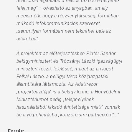
relációban leginkább a felelős őrző személyének
felel meg” – olvasható az anyagban, amely
megismétli, hogy a részvénytársasági formában
működő infokommunikációs szervezet
„semmilyen formában nem tekinthet bele az
adatokba”.
A projektért az előterjesztésben Pintér Sándor
belügyminisztert és Trócsányi László igazságügyi
minisztert teszik felelőssé, magát az anyagot
Felkai László, a belügyi tárca közigazgatási
államtitkára láttamozta. Az Adattrezor
„projektgazdája” is a belügy lenne, a Honvédelmi
Minisztériumot pedig „telephelyének
használatából fakadó érintettsége miatt” vonnák
be a végrehajtásba „konzorciumi partnerként”…”
Forrás: