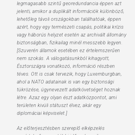
legmagasabb szintű georedundancia éppen azt
jelenti, amikor a duplikált információk különböző,
lehetőleg távoli országokban találhatóak, éppen
azért, hogy egy természeti csapás, politikai krízis
vagy háborús helyzet esetén az archivált állomány
biztonságban, fizikailag minél messzebb legyen.
[Szuverén államok esetében ez értelemszerűen
nem szokás. A válogatásunkból kihagyott,
Észtországra vonatkozó, információ részben
téves. Ott is csak tervezik, hogy Luxemburgban,
ahol a NATO adatainak is van egy biztonsági
tükrözése, úgynevezett adatkövetséget hoznak
létre. Azaz egy olyan észt adatközpontot, ami
területen kivüli státuszt élvez, akár egy
diplomáciai képviselet.]
Az előterjesztésben szereplő elképzelés