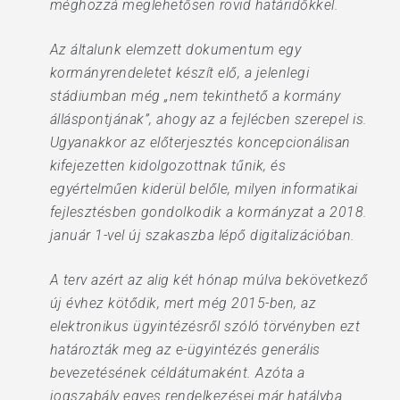
méghozzá meglehetősen rövid határidőkkel.
Az általunk elemzett dokumentum egy
kormányrendeletet készít elő, a jelenlegi
stádiumban még „nem tekinthető a kormány
álláspontjának”, ahogy az a fejlécben szerepel is.
Ugyanakkor az előterjesztés koncepcionálisan
kifejezetten kidolgozottnak tűnik, és
egyértelműen kiderül belőle, milyen informatikai
fejlesztésben gondolkodik a kormányzat a 2018.
január 1-vel új szakaszba lépő digitalizációban.
A terv azért az alig két hónap múlva bekövetkező
új évhez kötődik, mert még 2015-ben, az
elektronikus ügyintézésről szóló törvényben ezt
határozták meg az e-ügyintézés generális
bevezetésének céldátumaként. Azóta a
jogszabály egyes rendelkezései már hatályba