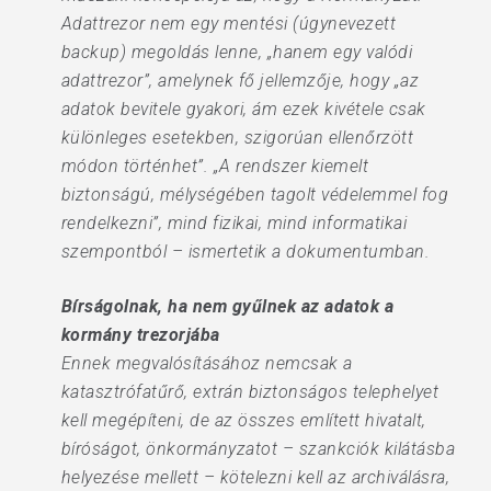
Adattrezor nem egy mentési (úgynevezett
backup) megoldás lenne, „hanem egy valódi
adattrezor”, amelynek fő jellemzője, hogy „az
adatok bevitele gyakori, ám ezek kivétele csak
különleges esetekben, szigorúan ellenőrzött
módon történhet”. „A rendszer kiemelt
biztonságú, mélységében tagolt védelemmel fog
rendelkezni”, mind fizikai, mind informatikai
szempontból – ismertetik a dokumentumban.
Bírságolnak, ha nem gyűlnek az adatok a
kormány trezorjába
Ennek megvalósításához nemcsak a
katasztrófatűrő, extrán biztonságos telephelyet
kell megépíteni, de az összes említett hivatalt,
bíróságot, önkormányzatot – szankciók kilátásba
helyezése mellett – kötelezni kell az archiválásra,