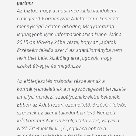
partner
Az biztos, hogy a most még kialakítandóként
emlegetett Kormányzati Adattrezor elképesztő
mennyiségű adaton őrködne, Magyarország
legnagyobb ilyen információbázisa lenne. Már a
2015-ös törvény kőbe véste, hogy az „adatok
őrzéséért felelős szerv” az adatállományba nem
tekinthet bele, kizárólag arra jogosult, hogy
ezeket átvegye és megőrizze.
Az előterjesztés második része annak a
kormányrendeletnek a megszövegezett tervezete,
amellyel mindezt szabályoznák/életre keltenék.
Ebben az Adattrezort üzemeltető, őrzésért felelős
szervnek az állami tulajdonban lévő Nemzeti
Infokommunikációs Szolgáltató Zrt.-t, vagyis a
NISZ Zrt.-t jelölik ki. „A jogállása ebben a