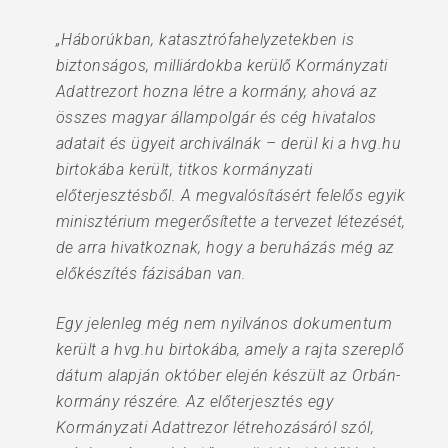
„Háborúkban, katasztrófahelyzetekben is
biztonságos, milliárdokba kerülő Kormányzati
Adattrezort hozna létre a kormány, ahová az
összes magyar állampolgár és cég hivatalos
adatait és ügyeit archiválnák – derül ki a hvg.hu
birtokába került, titkos kormányzati
előterjesztésből. A megvalósításért felelős egyik
minisztérium megerősítette a tervezet létezését,
de arra hivatkoznak, hogy a beruházás még az
előkészítés fázisában van.
Egy jelenleg még nem nyilvános dokumentum
került a hvg.hu birtokába, amely a rajta szereplő
dátum alapján október elején készült az Orbán-
kormány részére. Az előterjesztés egy
Kormányzati Adattrezor létrehozásáról szól,