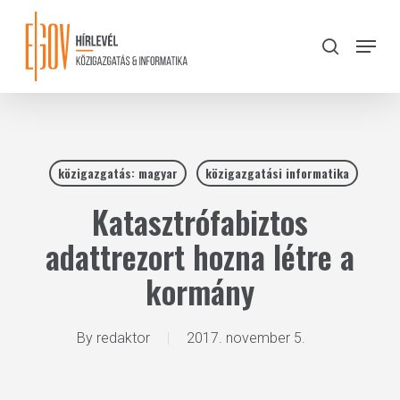
Skip
to
Menu
search
main
Close
content
Menu
közigazgatás: magyar
közigazgatási informatika
Katasztrófabiztos
adattrezort hozna létre a
kormány
By
redaktor
2017. november 5.