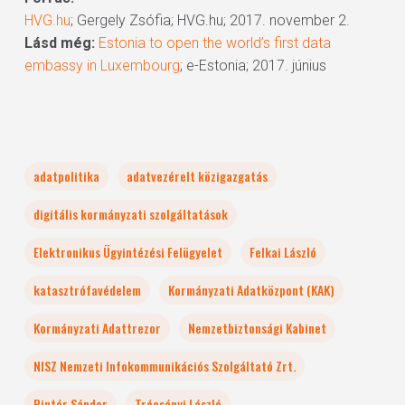
HVG.hu
; Gergely Zsófia; HVG.hu; 2017. november 2.
Lásd még:
Estonia to open the world’s first data
embassy in Luxembourg
; e-Estonia; 2017. június
adatpolitika
adatvezérelt közigazgatás
digitális kormányzati szolgáltatások
Elektronikus Ügyintézési Felügyelet
Felkai László
katasztrófavédelem
Kormányzati Adatközpont (KAK)
Kormányzati Adattrezor
Nemzetbiztonsági Kabinet
NISZ Nemzeti Infokommunikációs Szolgáltató Zrt.
Pintér Sándor
Trócsányi László