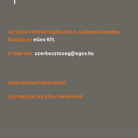
Az eGov Hírlevél tájékoztató, szakmai kiadvány.
Kiadója az
eGov Kft.
E-mail cím:
szerkesztoseg@egov.hu
Adatvédelmi tájékoztató
Leiratkozás az eGov Hírlevélről