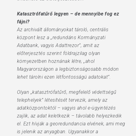
Katasztrófatűrő legyen – de mennyibe fog ez
fájni?
Az archivált állományokat tároló, centrális
központ lesz a „redundáns Kormányzati
Adatbank, vagyis Adattrezor”, amit az
előterjesztés szerint földrajzilag olyan
környezetben hoznának létre, „ahol
Magyarországon a legbiztonságosabb módon
lehet tárolni ezen létfontosságú adatokat”.
Olyan „katasztrófatűrő, megfelelő védettségű
telephelyek” létesítését tervezik, amely az
adatközpontoktól – vagyis ahol e-ügyintézés
zajlik, az adat keletkezik – távolabb helyezkedik
el. Ezt hívják a georedundancia elvének, ami meg
is jelenik az anyagban. Ugyanakkor a