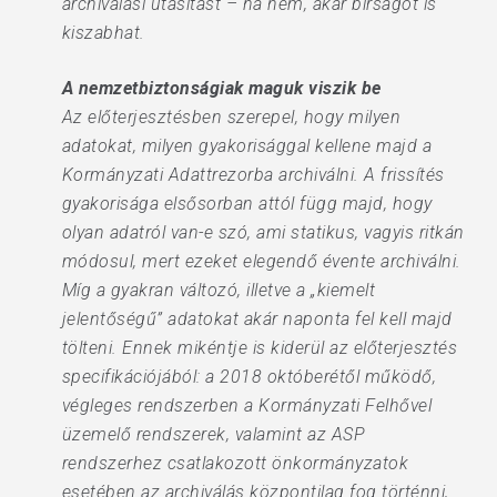
archiválási utasítást – ha nem, akár bírságot is
kiszabhat.
A nemzetbiztonságiak maguk viszik be
Az előterjesztésben szerepel, hogy milyen
adatokat, milyen gyakorisággal kellene majd a
Kormányzati Adattrezorba archiválni. A frissítés
gyakorisága elsősorban attól függ majd, hogy
olyan adatról van-e szó, ami statikus, vagyis ritkán
módosul, mert ezeket elegendő évente archiválni.
Míg a gyakran változó, illetve a „kiemelt
jelentőségű” adatokat akár naponta fel kell majd
tölteni. Ennek mikéntje is kiderül az előterjesztés
specifikációjából: a 2018 októberétől működő,
végleges rendszerben a Kormányzati Felhővel
üzemelő rendszerek, valamint az ASP
rendszerhez csatlakozott önkormányzatok
esetében az archiválás központilag fog történni,