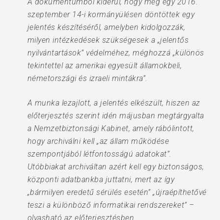
A dokumentumból kiderül, hogy még egy 2016.
szeptember 14-i kormányülésen döntöttek egy
jelentés készítéséről, amelyben kidolgozzák,
milyen intézkedések szükségesek a „jelentős
nyilvántartások” védelméhez, méghozzá „különös
tekintettel az amerikai egyesült államokbeli,
németországi és izraeli mintákra”.
A munka lezajlott, a jelentés elkészült, hiszen az
előterjesztés szerint idén májusban megtárgyalta
a Nemzetbiztonsági Kabinet, amely rábólintott,
hogy archiválni kell „az állam működése
szempontjából létfontosságú adatokat”.
Utóbbiakat archiváltan azért kell egy biztonságos,
központi adatbankba juttatni, mert az így
„bármilyen eredetű sérülés esetén” „újraépíthetővé
teszi a különböző informatikai rendszereket” –
olvasható az előterjesztésben.