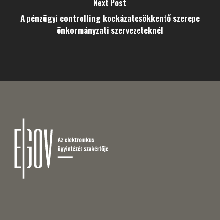
Next Post
A pénzügyi controlling kockázatcsökkentő szerepe
önkormányzati szervezeteknél