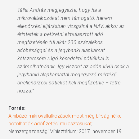
Tállai András megjegyezte, hogy ha a
mikrovállalkozókat nem támogató, hanem
ellenőrzési eljárásban vizsgálná a NAV, akkor az
érintettek a befizetni elmulasztott adó
megfizetésén túl akár 200 százalékos
adóbírsággal és a jegybanki alapkamat
kétszeresére rúgó késedelmi pótlékkal is
számolhatnának. Így viszont az adón kívül csak a
jegybanki alapkamattal megegyező mértékű
önellenőrzési pótlékot kell megfizetnie – tette
hozzá.”
Forrás:
A hibázó mikrovállalkozások most még bírság nélkül
pótolhatják adófizetési mulasztásukat
;
Nemzetgazdasági Minisztérium; 2017. november 19.