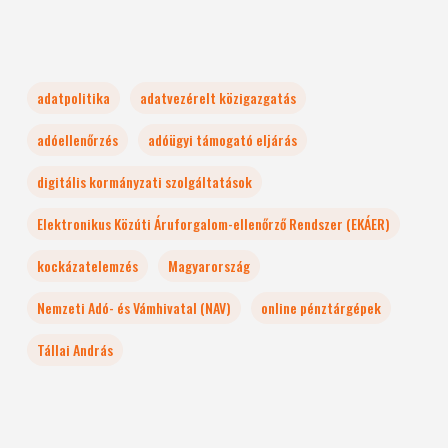
adatpolitika
adatvezérelt közigazgatás
adóellenőrzés
adóügyi támogató eljárás
digitális kormányzati szolgáltatások
Elektronikus Közúti Áruforgalom-ellenőrző Rendszer (EKÁER)
kockázatelemzés
Magyarország
Nemzeti Adó- és Vámhivatal (NAV)
online pénztárgépek
Tállai András