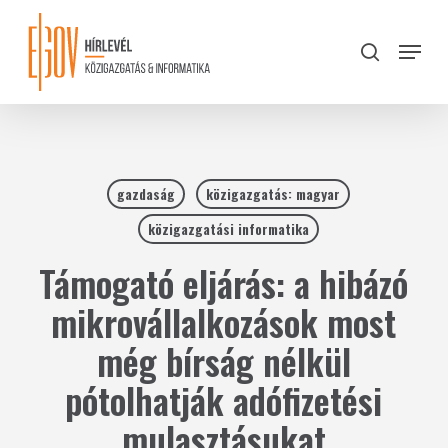
Skip
to
Menu
search
main
Close
content
Menu
gazdaság
közigazgatás: magyar
közigazgatási informatika
Támogató eljárás: a hibázó
mikrovállalkozások most
még bírság nélkül
pótolhatják adófizetési
mulasztásukat