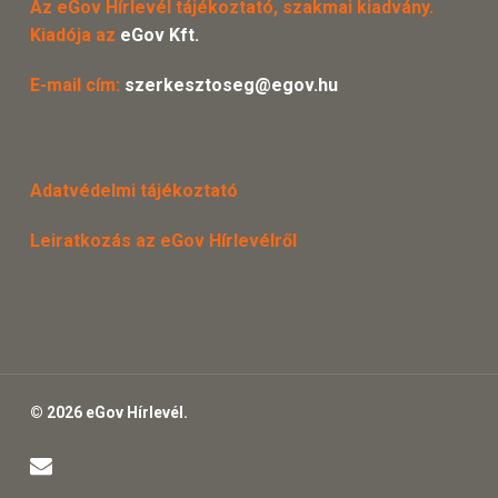
Az eGov Hírlevél tájékoztató, szakmai kiadvány.
Kiadója az
eGov Kft.
E-mail cím:
szerkesztoseg@egov.hu
Adatvédelmi tájékoztató
Leiratkozás az eGov Hírlevélről
© 2026 eGov Hírlevél.
email