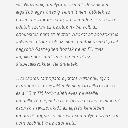
vállalkozások, amelyek az elmúlt időszakban
legalább egy hónapig semmit nem ütöttek az
online pénztárgépükbe, ám a rendelkezésre álló
adatok szerint az üzletük nyitva volt, az
értékesítés nem szünetelt. Azokat az adózókat is
felkeresi a NAV, akik az ekáer adatok szerint jóval
nagyobb összegben hoztak be az EU más
tagállamából árut, mint amennyit az
áfabevallásukban feltűntettek.
A revizorok támogató eljárást indítanak, így a
legtöbbször könyvelő nélküli mikrovállalkozások
és a 10 millió forint alatti éves bevétellel
rendelkező cégek képviselői személyes segítséget
kapnak a revizoroktól, az eljárás keretében
rendezett jogsértések miatt semmilyen szankciót
nem szabhat ki az adóhivatal.