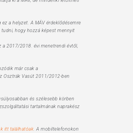
tja ki a MÁV, de mindenki letöltheti
g ez a helyzet. A MÁV érdeklődésemre
d tudni, hogy hozzá képest mennyit
 a 2017/2018. évi menetrendi évtől,
kozódik már csak a
az Osztrák Vasút 2011/2012-ben
ngsúlyosabban és szélesebb körben
özszolgáltatási tartalmának naprakész
 itt találhatóak
. A mobiltelefonokon