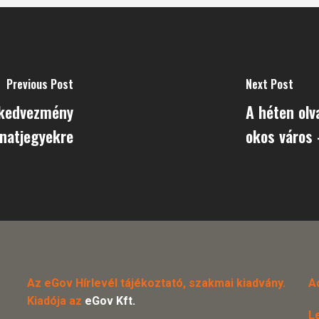
Previous Post
Next Post
 kedvezmény
A héten olv
natjegyekre
okos város
Az eGov Hírlevél tájékoztató, szakmai kiadvány.
A
Kiadója az
eGov Kft.
L