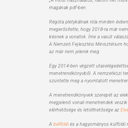
„A most használatos, három hét múlva
magának pdf-ben.
Régóta pletykálnak róla minden évben
megerősítette, hogy 2018-ra már nem 
késnek a vonatok. Íme a vasút válas
A Nemzeti Fejlesztési Minisztérium 
az már nem jelenik meg.
Egy 2014-ben végzett utaselégedettsé
menetrendkönyvből. A nemzetközi te
szüntette meg a nyomtatott menetre
A menetrendkönyvek szerepét az elekt
megjelenő vonali menetrendek veszik á
elérhetősége és letölthetősége az
Elv
A
belföldi
és a hagyományos külföldi 