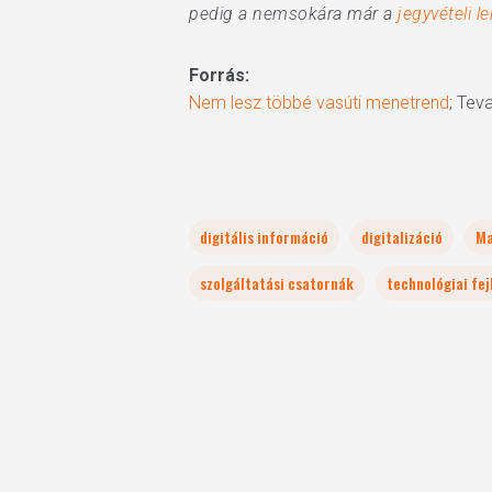
pedig a nemsokára már a
jegyvételi 
Forrás:
Nem lesz többé vasúti menetrend
; Tev
digitális információ
digitalizáció
Ma
szolgáltatási csatornák
technológiai fej