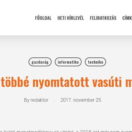
FŐOLDAL
HETI HÍRLEVÉL
FELIRATKOZÁS
CÍMK
gazdaság
informatika
technika
 többé nyomtatott vasúti 
By
redaktor
2017. november 25.