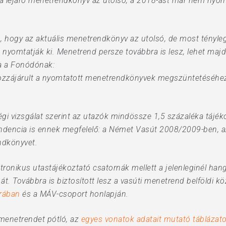
 lejáró menetrendkönyv az utolsó, a 2018-ast már nem nyomta
, hogy az aktuális menetrendkönyv az utolsó, de most tényle
nyomtatják ki. Menetrend persze továbbra is lesz, lehet maj
za a Fonódónak:
hozzájárult a nyomtatott menetrendkönyvek megszüntetéséhez
gi vizsgálat szerint az utazók mindössze 1,5 százaléka tájé
ndencia is ennek megfelelő: a Német Vasút 2008/2009-ben, 
ndkönyvet.
ronikus utastájékoztató csatornák mellett a jelenleginél ha
t. Továbbra is biztosított lesz a vasúti menetrend belföldi k
irában
és a MÁV-csoport honlapján.
menetrendet pótló, az
egyes vonatok adatait mutató táblázatok