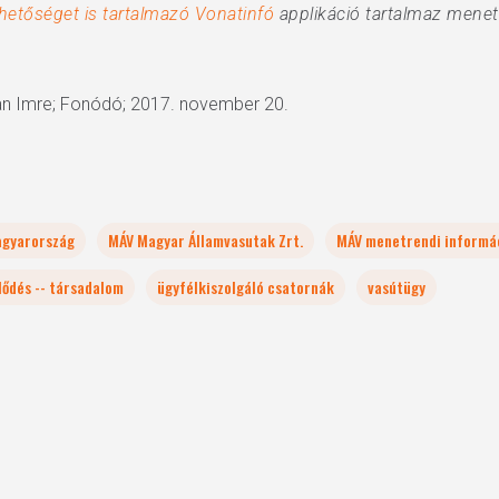
lehetőséget is tartalmazó Vonatinfó
applikáció tartalmaz menet
an Imre; Fonódó; 2017. november 20.
gyarország
MÁV Magyar Államvasutak Zrt.
MÁV menetrendi informá
lődés -- társadalom
ügyfélkiszolgáló csatornák
vasútügy