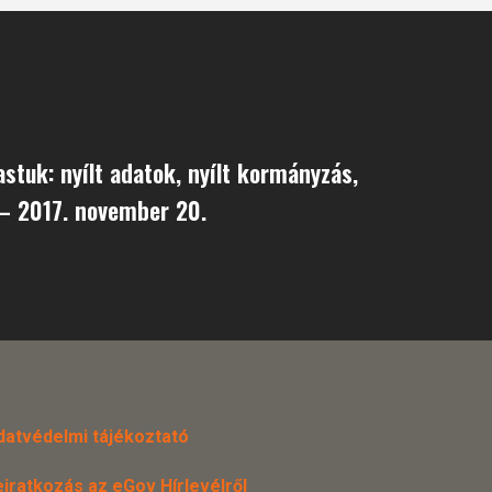
astuk: nyílt adatok, nyílt kormányzás,
 – 2017. november 20.
datvédelmi tájékoztató
eiratkozás az eGov Hírlevélről