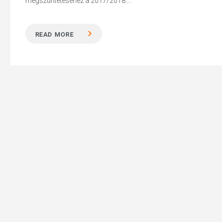
megszüntetéséhez a 2017/2018....
READ MORE
Hit enter to search or ESC to close