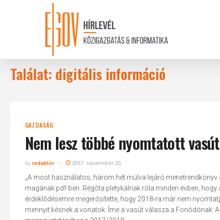
Skip
to
main
content
Találat: digitális információ
GAZDASÁG
Nem lesz többé nyomtatott vasú
by
redaktor
2017. november 25.
„A most használatos, három hét múlva lejáró menetrendkönyv az
magának pdf-ben. Régóta pletykálnak róla minden évben, hogy a
érdeklődésemre megerősítette, hogy 2018-ra már nem nyomtatják
mennyit késnek a vonatok. Íme a vasút válasza a Fonódónak: A