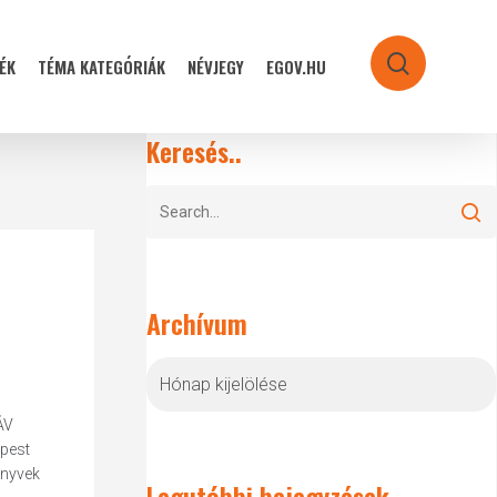
ÉK
TÉMA KATEGÓRIÁK
NÉVJEGY
EGOV.HU
search
Keresés..
Archívum
Archívum
ÁV
épest
önyvek
Legutóbbi bejegyzések