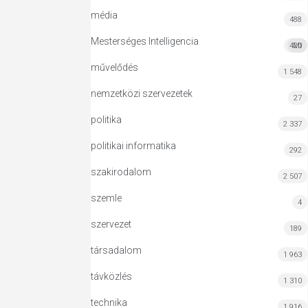
média
488
Mesterséges Intelligencia
420
MI
művelődés
1 548
nemzetközi szervezetek
27
politika
2 337
politikai informatika
292
szakirodalom
2 507
szemle
4
szervezet
189
társadalom
1 963
távközlés
1 310
technika
1 916