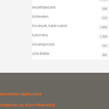
területfejlesztés
556
történelem
212
törvények, határozatok
1 805
tudomány
1 453
Uncategorized
197
zöld átállás
402
datvédelmi tájékoztató
eiratkozás az eGov Hírlevélről