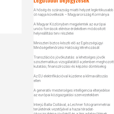
A hőség és szárazság miatti helyzet legkritikusabb
öt napja következik – Magyarország Kormánya
A Magyar Közlönyben megjelentek az európai
uniós források elérése érdekében módosított
helyreállítási terv részletei
Miniszteri biztos készíti elő az Egészségügyi
Minőségellenőrzési Hatóság létrehozását
Transzlációs jövőkutatás: a lehetséges jövők
szisztematikus vizsgálatától a jelenben meghozott
kutatási, finanszírozási és képzési döntésekig
Az EU elektrifikációval küzdene a klímaváltozás
ellen
A generatív mesterséges intelligencia elterjedése
az európai közigazgatási szervezetekben
Interjú Balla Csillával, a Lechner fotogrammetriai
területének vezetőjével a hazai téradat-
ökoszisztéma jövőjéről és a légi adatgyűjtések