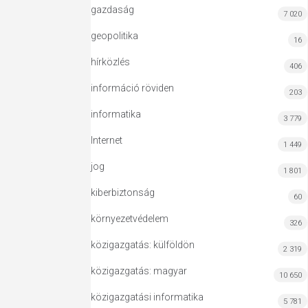
gazdaság
7 020
geopolitika
16
hírközlés
406
információ röviden
203
informatika
3 779
Internet
1 449
jog
1 801
kiberbiztonság
60
környezetvédelem
326
közigazgatás: külföldön
2 319
közigazgatás: magyar
10 650
közigazgatási informatika
5 781