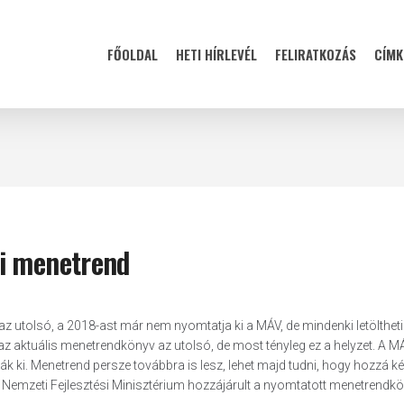
FŐOLDAL
HETI HÍRLEVÉL
FELIRATKOZÁS
CÍMK
ti menetrend
 utolsó, a 2018-ast már nem nyomtatja ki a MÁV, de mindenki letöltheti
z aktuális menetrendkönyv az utolsó, de most tényleg ez a helyzet. A M
 ki. Menetrend persze továbbra is lesz, lehet majd tudni, hogy hozzá k
 Nemzeti Fejlesztési Minisztérium hozzájárult a nyomtatott menetrendk