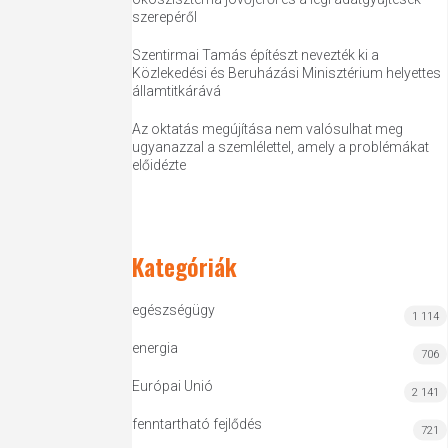
szerepéről
Szentirmai Tamás építészt nevezték ki a
Közlekedési és Beruházási Minisztérium helyettes
államtitkárává
Az oktatás megújítása nem valósulhat meg
ugyanazzal a szemlélettel, amely a problémákat
előidézte
Kategóriák
egészségügy
1 114
energia
706
Európai Unió
2 141
fenntartható fejlődés
721