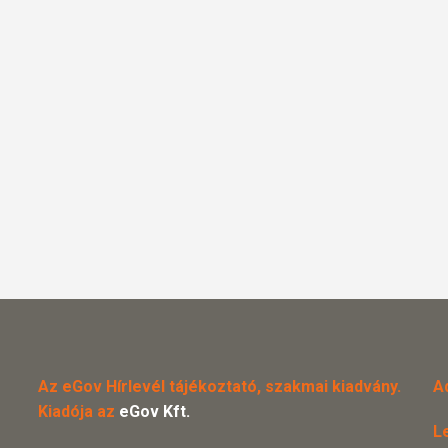
Az eGov Hírlevél tájékoztató, szakmai kiadvány.
A
Kiadója az
eGov Kft.
L