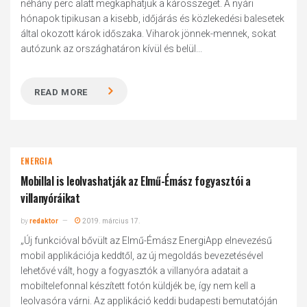
néhány perc alatt megkaphatjuk a kárösszeget. A nyári
hónapok tipikusan a kisebb, időjárás és közlekedési balesetek
által okozott károk időszaka. Viharok jönnek-mennek, sokat
autózunk az országhatáron kívül és belül...
READ MORE
ENERGIA
Mobillal is leolvashatják az Elmű-Émász fogyasztói a
villanyóráikat
by
redaktor
2019. március 17.
„Új funkcióval bővült az Elmű-Émász EnergiApp elnevezésű
mobil applikációja keddtől, az új megoldás bevezetésével
lehetővé vált, hogy a fogyasztók a villanyóra adatait a
mobiltelefonnal készített fotón küldjék be, így nem kell a
leolvasóra várni. Az applikáció keddi budapesti bemutatóján