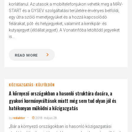
korlátlanul. Az utasok a mobiltelefonjukon vehetik meg a MÁV-
START és a GYSEV szolgáltatási területére érvényes belföldi,
egy útra szóló menetjegyüket és a hozzá kapcsolódó
felárakat, pót- és helyjegyeket, valamint a kerékpár- és
kutyajegyet (élőállat jegyet). A Vonatinfóba letöltődő jegyeiket
is...
READ MORE
KÖZIGAZGATÁS: KÜLFÖLDÖN
A környező országokban a hasonló struktúra dacára, a
gyakori kormányváltások miatt még sem tud olyan jól és
hatékonyan működni a közigazgatás
by
redaktor
2018. május 28.
„Bár a környező országokban is hasonló közigazgatási