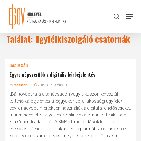
Skip
to
Menu
search
main
Close
content
Menu
Találat: ügyfélkiszolgáló csatornák
GAZDASÁG
Egyre népszerűbb a digitális kárbejelentés
by
redaktor
2019. augusztus 11.
„Bár továbbra is a tanácsadón vagy alkuszon keresztül
történő kárbejelentés a leggyakoribb, a lakossági ügyfelek
egyre nagyobb mértékben használják a digitális lehetőségeket:
már minden ötödik iyen eset online csatornán történik – derül
ki a Generali adataiból. A SMART megoldások legújabb
eszköze a Generalinál a lakás- és gépjárműbiztosításokhoz
kötött videós kárrendezés, melynek köszönhetően akár