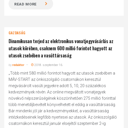
READ MORE
GAZDASÁG
Dinamikusan terjed az elektronikus vonatjegyvásárlás az
utasok körében, csaknem 600 millió forintot hagyott az
utasok zsebében a vasúttársaság
by
redaktor
2018. szeptember 16.
„Több mint 580 millió forintot hagyott az utasok zsebében a
MÁV-START az önkiszolgáló csatornákon keresztül
megvásárolt vasúti jegyekre adott 5, 10, 20 százalékos
kedvezmények révén. Az online megváltott vonatjegyek
növekvő népszerűségének köszönhetően 275 millió forinttal
több menetdíjbevételt könyvelhetett el eddig a vasúttársaság.
Bár mindenki jól jár a kedvezményekkel, a vasúttársaság
intézkedéseinek legfőbb nyertesei az utasok. Az önkiszolgáló
csatornákon keresztül január elsejétől szeptember 2-ig