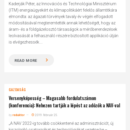
Kaderják Péter, az Innovációs és Technológiai Minisztérium
(ITM) energiaügyekért és klímapolitikáért felelős államtitkára
elmondta: az ágazati törvények tavaly év végén elfogadott
módosításával megteremtették annak lehetőségét, hogy az
áram- és a földgázelosztó társaságok a mérőberendezések
leolvasását a felhasználó részére biztosított applikáció útján
is elvégezhessék....
READ MORE
GAZDASÁG
Versenyképesség – Magasabb fordulatszámon
(konferencia): Nehezen tartják a lépést az adózók a NAV-val
by
redaktor
2019. február 25.
„A NAV 2022-ig tovább csökkentené az adminisztrációt, új
kiszolgáló csatornákat és technológiákat vezetne be –