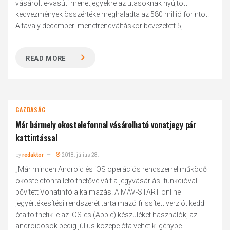
vásárolt e-vasúti menetjegyekre az utasoknak nyújtott
kedvezmények összértéke meghaladta az 580 millió forintot.
A tavaly decemberi menetrendváltáskor bevezetett 5,...
READ MORE
GAZDASÁG
Már bármely okostelefonnal vásárolható vonatjegy pár
kattintással
by
redaktor
2018. július 28.
„Már minden Android és iOS operációs rendszerrel működő
okostelefonra letölthetővé vált a jegyvásárlási funkcióval
bővített Vonatinfó alkalmazás. A MÁV-START online
jegyértékesítési rendszerét tartalmazó frissített verziót kedd
óta tölthetik le az iOS-es (Apple) készüléket használók, az
androidosok pedig július közepe óta vehetik igénybe