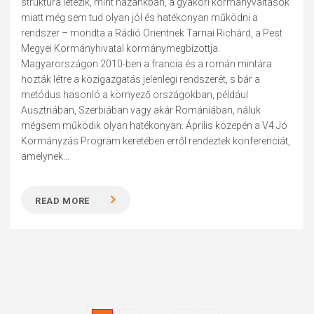
struktúra létezik, mint hazánkban, a gyakori kormányváltások
miatt még sem tud olyan jól és hatékonyan működni a
rendszer – mondta a Rádió Orientnek Tarnai Richárd, a Pest
Megyei Kormányhivatal kormánymegbízottja.
Magyarországon 2010-ben a francia és a román mintára
hozták létre a közigazgatás jelenlegi rendszerét, s bár a
metódus hasonló a környező országokban, például
Ausztriában, Szerbiában vagy akár Romániában, náluk
mégsem működik olyan hatékonyan. Április közepén a V4 Jó
Kormányzás Program keretében erről rendeztek konferenciát,
amelynek...
READ MORE