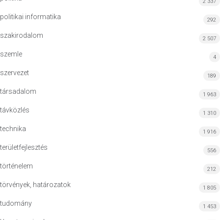
2 337
politikai informatika
292
szakirodalom
2 507
szemle
4
szervezet
189
társadalom
1 963
távközlés
1 310
technika
1 916
területfejlesztés
556
történelem
212
törvények, határozatok
1 805
tudomány
1 453