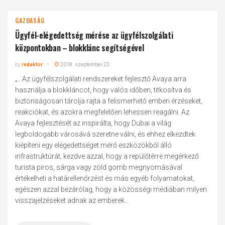
GAZDASÁG
Ügyfél-elégedettség mérése az ügyfélszolgálati
központokban – blokklánc segítségével
by
redaktor
2018. szeptember 23.
„...Az ügyfélszolgálati rendszereket fejlesztő Avaya arra
használja a blokkláncot, hogy valós időben, titkosítva és
biztonságosan tárolja rajta a felismerhető emberi érzéseket,
reakciókat, és azokra megfelelően lehessen reagálni. Az
Avaya fejlesztését az inspirálta, hogy Dubai a világ
legboldogabb városává szeretne válni, és ehhez elkezdtek
kiépíteni egy elégedettséget mérő eszközökből álló
infrastruktúrát, kezdve azzal, hogy a repülőtérre megérkező
turista piros, sárga vagy zöld gomb megnyomásával
értékelheti a határellenőrzést és más egyéb folyamatokat,
egészen azzal bezárólag, hogy a közösségi médiában milyen
visszajelzéseket adnak az emberek...