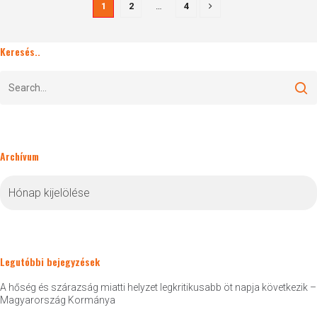
1
2
…
4
Keresés..
Archívum
Archívum
Legutóbbi bejegyzések
A hőség és szárazság miatti helyzet legkritikusabb öt napja következik –
Magyarország Kormánya