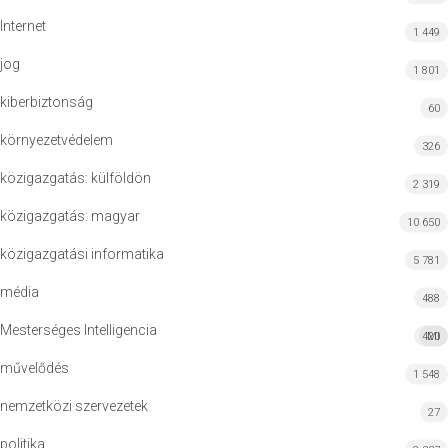
Internet
1 449
jog
1 801
kiberbiztonság
60
környezetvédelem
326
közigazgatás: külföldön
2 319
közigazgatás: magyar
10 650
közigazgatási informatika
5 781
média
488
Mesterséges Intelligencia
420
MI
művelődés
1 548
nemzetközi szervezetek
27
politika