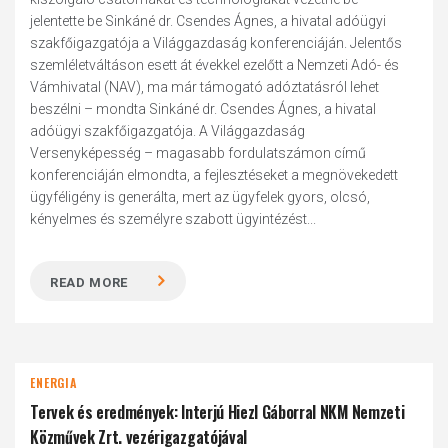
jelentette be Sinkáné dr. Csendes Ágnes, a hivatal adóügyi
szakfőigazgatója a Világgazdaság konferenciáján. Jelentős
szemléletváltáson esett át évekkel ezelőtt a Nemzeti Adó- és
Vámhivatal (NAV), ma már támogató adóztatásról lehet
beszélni – mondta Sinkáné dr. Csendes Ágnes, a hivatal
adóügyi szakfőigazgatója. A Világgazdaság
Versenyképesség – magasabb fordulatszámon című
konferenciáján elmondta, a fejlesztéseket a megnövekedett
ügyféligény is generálta, mert az ügyfelek gyors, olcsó,
kényelmes és személyre szabott ügyintézést...
READ MORE
ENERGIA
Tervek és eredmények: Interjú Hiezl Gáborral NKM Nemzeti
Közművek Zrt. vezérigazgatójával