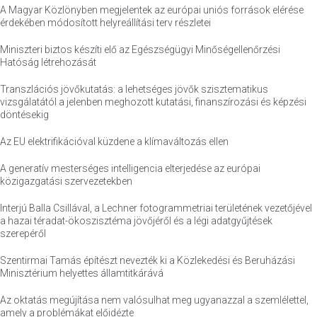
A Magyar Közlönyben megjelentek az európai uniós források elérése
érdekében módosított helyreállítási terv részletei
Miniszteri biztos készíti elő az Egészségügyi Minőségellenőrzési
Hatóság létrehozását
Transzlációs jövőkutatás: a lehetséges jövők szisztematikus
vizsgálatától a jelenben meghozott kutatási, finanszírozási és képzési
döntésekig
Az EU elektrifikációval küzdene a klímaváltozás ellen
A generatív mesterséges intelligencia elterjedése az európai
közigazgatási szervezetekben
Interjú Balla Csillával, a Lechner fotogrammetriai területének vezetőjével
a hazai téradat-ökoszisztéma jövőjéről és a légi adatgyűjtések
szerepéről
Szentirmai Tamás építészt nevezték ki a Közlekedési és Beruházási
Minisztérium helyettes államtitkárává
Az oktatás megújítása nem valósulhat meg ugyanazzal a szemlélettel,
amely a problémákat előidézte