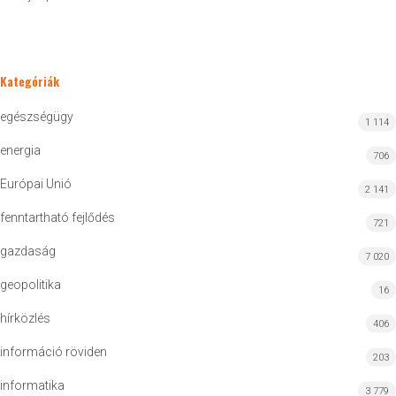
Kategóriák
egészségügy
1 114
energia
706
Európai Unió
2 141
fenntartható fejlődés
721
gazdaság
7 020
geopolitika
16
hírközlés
406
információ röviden
203
informatika
3 779