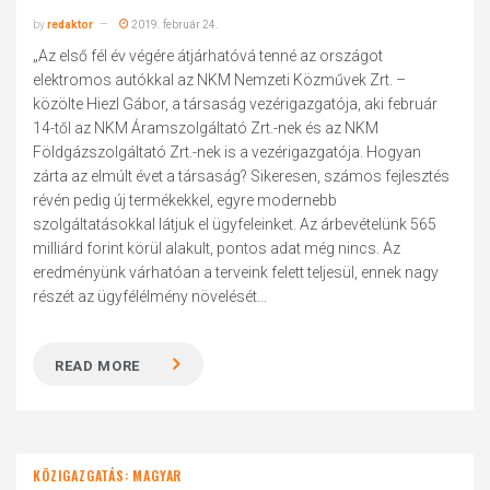
by
redaktor
2019. február 24.
„Az első fél év végére átjárhatóvá tenné az országot
elektromos autókkal az NKM Nemzeti Közművek Zrt. –
közölte Hiezl Gábor, a társaság vezérigazgatója, aki február
14-től az NKM Áramszolgáltató Zrt.-nek és az NKM
Földgázszolgáltató Zrt.-nek is a vezérigazgatója. Hogyan
zárta az elmúlt évet a társaság? Sikeresen, számos fejlesztés
révén pedig új termékekkel, egyre modernebb
szolgáltatásokkal látjuk el ügyfeleinket. Az árbevételünk 565
milliárd forint körül alakult, pontos adat még nincs. Az
eredményünk várhatóan a terveink felett teljesül, ennek nagy
részét az ügyfélélmény növelését...
READ MORE
KÖZIGAZGATÁS: MAGYAR