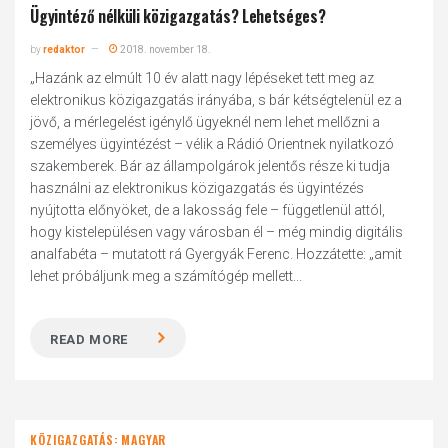
Ügyintéző nélküli közigazgatás? Lehetséges?
by
redaktor
2018. november 18.
„Hazánk az elmúlt 10 év alatt nagy lépéseket tett meg az
elektronikus közigazgatás irányába, s bár kétségtelenül ez a
jövő, a mérlegelést igénylő ügyeknél nem lehet mellőzni a
személyes ügyintézést – vélik a Rádió Orientnek nyilatkozó
szakemberek. Bár az állampolgárok jelentős része ki tudja
használni az elektronikus közigazgatás és ügyintézés
nyújtotta előnyöket, de a lakosság fele – függetlenül attól,
hogy kistelepülésen vagy városban él – még mindig digitális
analfabéta – mutatott rá Gyergyák Ferenc. Hozzátette: „amit
lehet próbáljunk meg a számítógép mellett...
READ MORE
KÖZIGAZGATÁS: MAGYAR