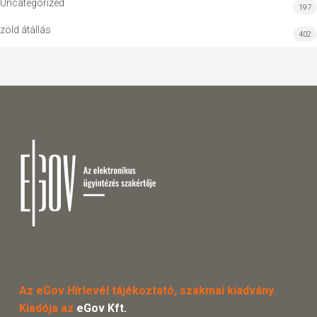
Uncategorized
197
zöld átállás
402
Az eGov Hírlevél tájékoztató, szakmai kiadvány.
Kiadója az
eGov Kft.