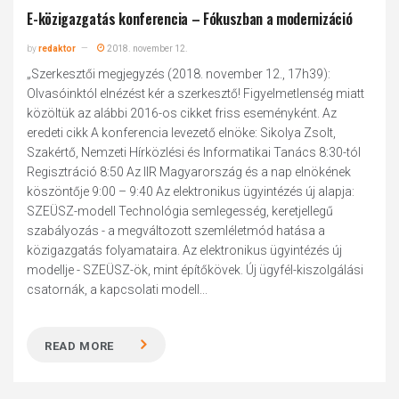
E-közigazgatás konferencia – Fókuszban a modernizáció
by
redaktor
2018. november 12.
„Szerkesztői megjegyzés (2018. november 12., 17h39):
Olvasóinktól elnézést kér a szerkesztő! Figyelmetlenség miatt
közöltük az alábbi 2016-os cikket friss eseményként. Az
eredeti cikk A konferencia levezető elnöke: Sikolya Zsolt,
Szakértő, Nemzeti Hírközlési és Informatikai Tanács 8:30-tól
Regisztráció 8:50 Az IIR Magyarország és a nap elnökének
köszöntője 9:00 – 9:40 Az elektronikus ügyintézés új alapja:
SZEÜSZ-modell Technológia semlegesség, keretjellegű
szabályozás - a megváltozott szemléletmód hatása a
közigazgatás folyamataira. Az elektronikus ügyintézés új
modellje - SZEÜSZ-ök, mint építőkövek. Új ügyfél-kiszolgálási
csatornák, a kapcsolati modell...
READ MORE