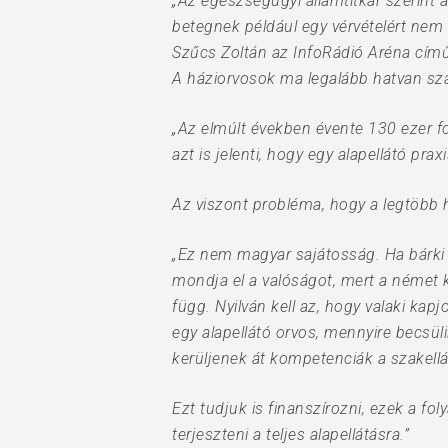
„Az egészségügyi államtitkár szerint a
betegnek például egy vérvételért nem 
Szűcs Zoltán az InfoRádió Aréna című
A háziorvosok ma legalább hatvan szá
„Az elmúlt években évente 130 ezer for
Hit enter to search or ESC to close
azt is jelenti, hogy egy alapellátó pr
Az viszont probléma, hogy a legtöbb 
„Ez nem magyar sajátosság. Ha bárki 
mondja el a valóságot, mert a német ko
függ. Nyilván kell az, hogy valaki ka
egy alapellátó orvos, mennyire becsül
kerüljenek át kompetenciák a szakellá
Ezt tudjuk is finanszírozni, ezek a fol
terjeszteni a teljes alapellátásra.”