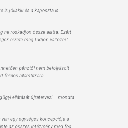
e is jóllakik és a káposzta is
ig ne roskadjon össze alatta. Ezért
egek érzete meg tudjon változni.”
önhetően pénztől nem befolyásolt
felelős államtitkára.
gyi ellátását újratervezi – mondta
y van egy egységes koncepciója a
inte az összes intézmény meg fog