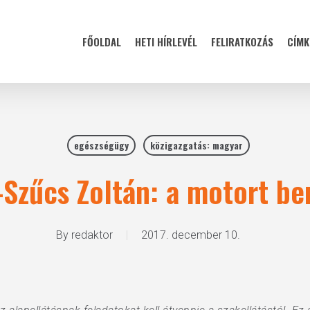
FŐOLDAL
HETI HÍRLEVÉL
FELIRATKOZÁS
CÍMK
egészségügy
közigazgatás: magyar
-Szűcs Zoltán: a motort be
By
redaktor
2017. december 10.