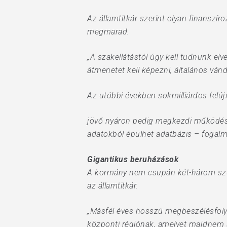
Az államtitkár szerint olyan finanszíro
megmarad.
„A szakellátástól úgy kell tudnunk el
átmenetet kell képezni, általános ván
Az utóbbi években sokmilliárdos felújí
jövő nyáron pedig megkezdi működésé
adatokból épülhet adatbázis – fogalm
Gigantikus beruházások
A kormány nem csupán két-három szup
az államtitkár.
„Másfél éves hosszú megbeszélésfolya
központi régiónak, amelyet majdnem