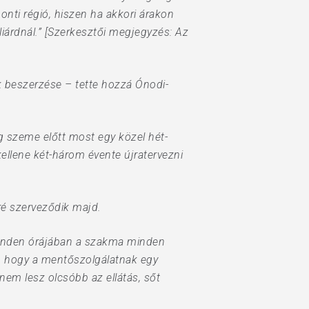
ponti régió, hiszen ha akkori árakon
lliárdnál.” [Szerkesztői megjegyzés: Az
 beszerzése – tette hozzá Ónodi-
g szeme előtt most egy közel hét-
ellene két-három évente újratervezni
ré szerveződik majd.
 minden órájában a szakma minden
et, hogy a mentőszolgálatnak egy
nem lesz olcsóbb az ellátás, sőt