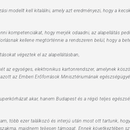
zási modellt kell kitalálni, amely azt eredményezi, hogy a kecsk
venni kompetenciákat, hogy merjék odaadni, az alapellátás ped
dorlásnak kellene megtörténnie a rendszeren belül, hogy a bet
tásokat végeztek el az alapellátásban,
t az egységes, elektronikus kartonrendszer, amelynek kösz
azott az Emberi Erőforrások Minisztériumának egészségügyért 
erkórházat akar, hanem Budapest és a régió teljes egészségü
m, több ezer találkozó és interjú után most ott tartunk, hog
 szakma, majdnem teljesen támogat. Ennek következtében sz