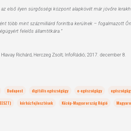
az első ilyen sürgősségi központ alapkövét már jövőre lerakh
nt több mint százmilliárd forintba kerülnek – fogalmazott Ó
ügyért felelős államtitkára.”
; Hlavay Richárd, Herczeg Zsolt; InfoRádió; 2017. december 8.
Budapest
digitális egészségügy
e-egészségügy
egészségügy
(EESZT)
kórházfejlesztések
Közép-Magyarország Régió
Magyaro