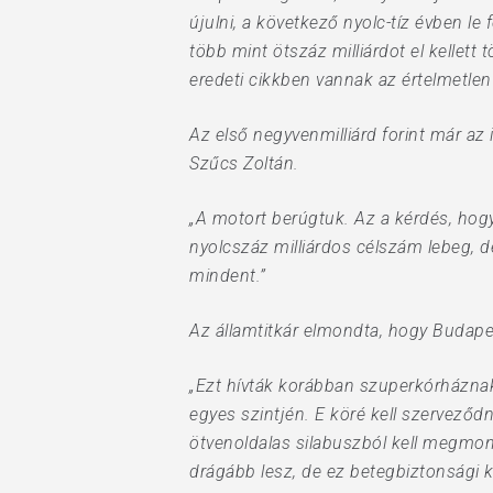
újulni, a következő nyolc-tíz évben le
több mint ötszáz milliárdot el kellett
eredeti cikkben vannak az értelmetlen
Az első negyvenmilliárd forint már 
Szűcs Zoltán.
„A motort berúgtuk. Az a kérdés, hog
nyolcszáz milliárdos célszám lebeg, d
mindent.”
Az államtitkár elmondta, hogy Budap
„Ezt hívták korábban szuperkórháznak
egyes szintjén. E köré kell szerveződ
ötvenoldalas silabuszból kell megmon
drágább lesz, de ez betegbiztonsági k