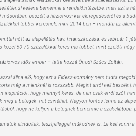
z alapellátásnak feladatokat kell átvennie a szakellátástól. Ez
feltétlenül kellene bemennie a rendelőintézetbe, mert azt a há
 műsorában beszélt a háziorvosi kar elöregedéséről és a buda
zalékkal többet keresnek, mint 2014-ben – mondta az államti
inttal nőtt az alapellátás havi finanszírozása, és február 1-jé
axis közel 60-70 százalékkal keres ma többet, mint ezelőtt nég
háziorvos idős ember – tette hozzá Ónodi-Szűcs Zoltán.
azzal állna elő, hogy ezt a Fidesz-kormány nem tudta megold
rfa még a mienknél is rosszabb. Megint arról kell beszélni, ho
pjon inspirációt, hogy mennyit keres, de nemcsak erről szól, h
ik meg a betegek, mit csinálhat. Nagyon fontos lenne az alape
tásból, hogy ne kelljen a betegnek bemennie a szakellátóba, pé
yamatok elindultak, tesztjelleggel működnek is. Le kell vonni a