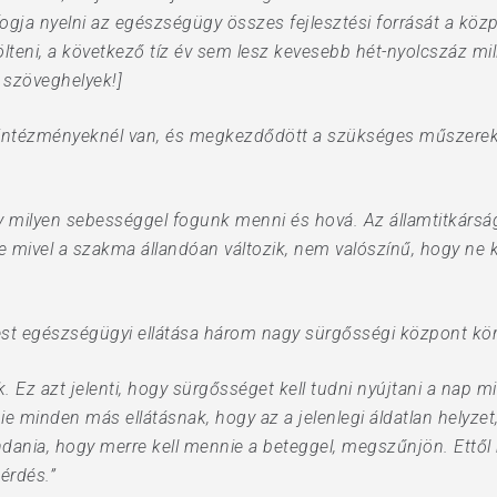
 fogja nyelni az egészségügy összes fejlesztési forrását a köz
 tölteni, a következő tíz év sem lesz kevesebb hét-nyolcszáz mi
 szöveghelyek!]
az intézményeknél van, és megkezdődött a szükséges műszerek
y milyen sebességgel fogunk menni és hová. Az államtitkársá
e mivel a szakma állandóan változik, nem valószínű, hogy ne k
est egészségügyi ellátása három nagy sürgősségi központ kö
. Ez azt jelenti, hogy sürgősséget kell tudni nyújtani a nap
nie minden más ellátásnak, hogy az a jelenlegi áldatlan helyz
dania, hogy merre kell mennie a beteggel, megszűnjön. Ettől 
érdés.”