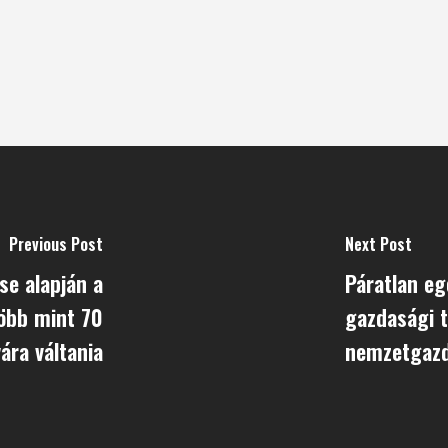
Previous Post
Next Post
se alapján a
Páratlan eg
öbb mint 70
gazdasági t
ára váltania
nemzetgazd