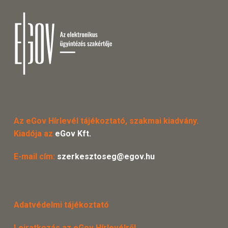
Az eGov Hírlevél tájékoztató, szakmai kiadvány.
Kiadója az
eGov Kft.
E-mail cím:
szerkesztoseg@egov.hu
Adatvédelmi tájékoztató
Leiratkozás az eGov Hírlevélről