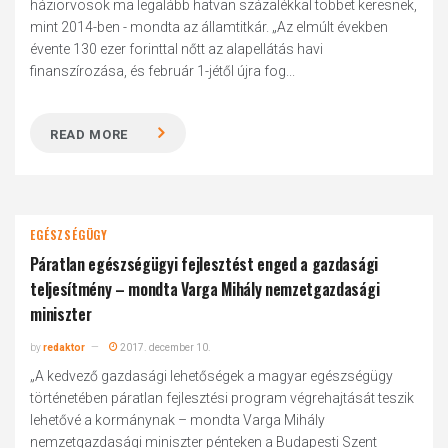
háziorvosok ma legalább hatvan százalékkal többet keresnek,
mint 2014-ben - mondta az államtitkár. „Az elmúlt években
évente 130 ezer forinttal nőtt az alapellátás havi
finanszírozása, és február 1-jétől újra fog...
READ MORE
EGÉSZSÉGÜGY
Páratlan egészségügyi fejlesztést enged a gazdasági
teljesítmény – mondta Varga Mihály nemzetgazdasági
miniszter
by
redaktor
2017. december 10.
„A kedvező gazdasági lehetőségek a magyar egészségügy
történetében páratlan fejlesztési program végrehajtását teszik
lehetővé a kormánynak – mondta Varga Mihály
nemzetgazdasági miniszter pénteken a Budapesti Szent