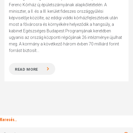
Ferenc Kórház új épületszárnyának alapkőletételén. A
miniszter, a II. és a III. kerület fideszes országgyűlési
képviselője közölte, az eddigi vidéki kórházfejlesztések után
most a fővárosra és környékére helyeződik a hangsúly, a
kabinet Egészséges Budapest Programjának keretében
ugyanis az ország központi régiójának 26 intézménye újulhat
meg. A kormány a következő három évben 70 milliárd forint
forrást biztosít...
READ MORE
Keresés..