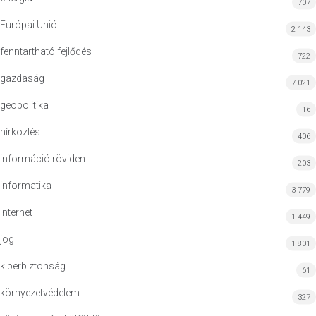
707
Európai Unió
2 143
fenntartható fejlődés
722
gazdaság
7 021
geopolitika
16
hírközlés
406
információ röviden
203
informatika
3 779
Internet
1 449
jog
1 801
kiberbiztonság
61
környezetvédelem
327