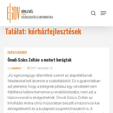
Skip
to
Menu
search
main
Close
content
Menu
Találat: kórházfejlesztések
EGÉSZSÉGÜGY
Ónodi-Szűcs Zoltán: a motort berúgtuk
by
redaktor
2017. december 10.
„Az egészségügyi államtitkár szerint az alapellátásnak
feladatokat kell átvennie a szakellátástól. Ez a gyakorlatban
azt jelentené, hogy a betegnek például egy vérvételért nem
feltétlenül kellene bemennie a rendelőintézetbe, mert azt a
háziorvosnál is elvégezhetnék. Ónodi-Szűcs Zoltán az
InfoRádió Aréna című műsorában beszélt a háziorvosi kar
elöregedéséről és a budapesti szuperkórházakról is. A