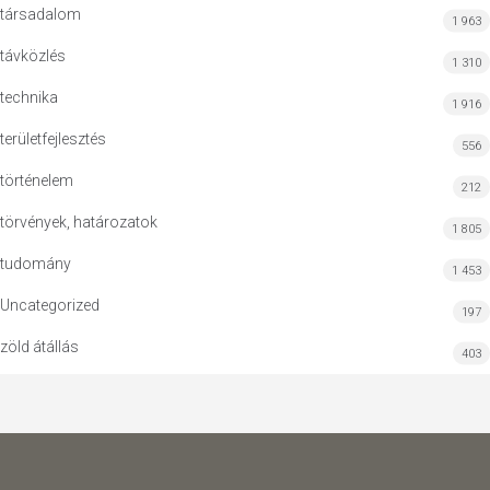
társadalom
1 963
távközlés
1 310
technika
1 916
területfejlesztés
556
történelem
212
törvények, határozatok
1 805
tudomány
1 453
Uncategorized
197
zöld átállás
403