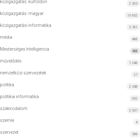
közigazgatás: külföldön
2 320
közigazgatás: magyar
10 652
közigazgatási informatika
5 781
média
488
Mesterséges Intelligencia
422
MI
művelődés
1 548
nemzetközi szervezetek
27
politika
2 338
politikai informatika
292
szakirodalom
2 507
szemle
4
szervezet
189