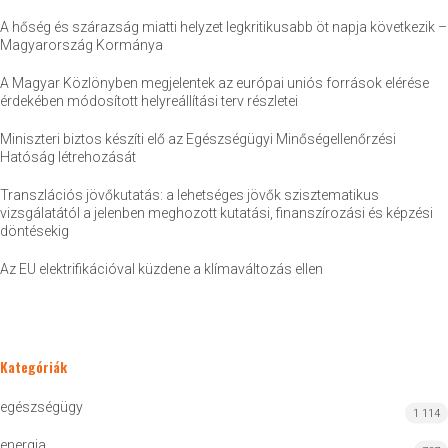
A hőség és szárazság miatti helyzet legkritikusabb öt napja következik –
Magyarország Kormánya
A Magyar Közlönyben megjelentek az európai uniós források elérése
érdekében módosított helyreállítási terv részletei
Miniszteri biztos készíti elő az Egészségügyi Minőségellenőrzési
Hatóság létrehozását
Transzlációs jövőkutatás: a lehetséges jövők szisztematikus
vizsgálatától a jelenben meghozott kutatási, finanszírozási és képzési
döntésekig
Az EU elektrifikációval küzdene a klímaváltozás ellen
Kategóriák
egészségügy
1 114
energia