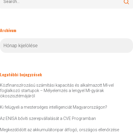
Archívum
Archívum
Legutóbbi bejegyzések
Közfinanszírozású számítási kapacitás és alkalmazott MI-vel
foglalkozó startupok – Mélyelemzés a lengyel MI-gyárak
ökoszisztémájáról
Ki felügyeli a mesterséges intelligenciát Magyarországon?
Az ENISA bővíti szerepvállalását a CVE Programban
Megkezdődött az akkumulátoripar átfogó, országos ellenőrzése