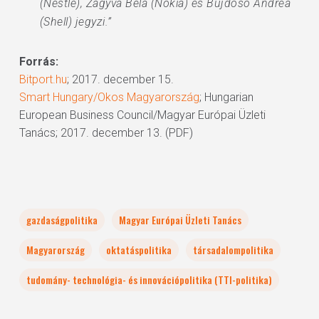
(Nestlé), Zagyva Béla (Nokia) és Bujdosó Andrea
(Shell) jegyzi.”
Forrás:
Bitport.hu
; 2017. december 15.
Smart Hungary/Okos Magyarország
; Hungarian
European Business Council/Magyar Európai Üzleti
Tanács; 2017. december 13. (PDF)
gazdaságpolitika
Magyar Európai Üzleti Tanács
Magyarország
oktatáspolitika
társadalompolitika
tudomány- technológia- és innovációpolitika (TTI-politika)