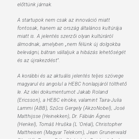
előttünk járnak.
A startupok nem csak az innováció miatt
fontosak, hanem az ország általános kultúrája
miatt is. A jelentés szerzői olyan kultúráról
álmodnak, amelyben „nem félünk új dolgokba
belevágni, bátran vállaljuk a hibázás lehetőségét
és az újrakezdést”.
A korábbi és az aktuális jelentés teljes szövege
magyarul és angolul a HEBC honlapjáról tölthető
le. Az idei dokumentumot Jakab Roland
(Ericsson), a HEBC elnöke, valamint Taira-Julia
Lammi (ABB), Szűcs Gergely (AkzoNobel), José
Matthijsse (Heinekken), Dr. Fábián Ágnes
(Henkel), Tomáš Hruška (L ‘Oréal), Christopher
Mattheisen (Magyar Telekom), Jean Grunenwald