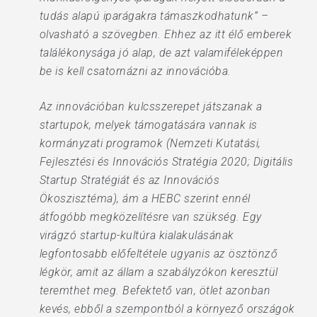
tudás alapú iparágakra támaszkodhatunk” –
olvasható a szövegben. Ehhez az itt élő emberek
találékonysága jó alap, de azt valamiféleképpen
be is kell csatornázni az innovációba.
Az innovációban kulcsszerepet játszanak a
startupok, melyek támogatására vannak is
kormányzati programok (Nemzeti Kutatási,
Fejlesztési és Innovációs Stratégia 2020; Digitális
Startup Stratégiát és az Innovációs
Ökoszisztéma), ám a HEBC szerint ennél
átfogóbb megközelítésre van szükség. Egy
virágzó startup-kultúra kialakulásának
legfontosabb előfeltétele ugyanis az ösztönző
légkör, amit az állam a szabályzókon keresztül
teremthet meg. Befektető van, ötlet azonban
kevés, ebből a szempontból a környező országok