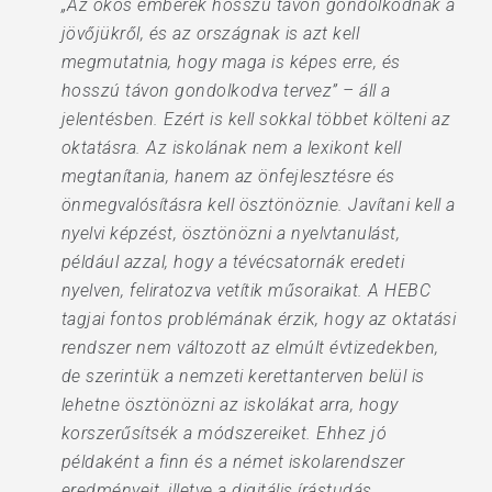
„Az okos emberek hosszú távon gondolkodnak a
jövőjükről, és az országnak is azt kell
megmutatnia, hogy maga is képes erre, és
hosszú távon gondolkodva tervez” – áll a
jelentésben. Ezért is kell sokkal többet költeni az
oktatásra. Az iskolának nem a lexikont kell
megtanítania, hanem az önfejlesztésre és
önmegvalósításra kell ösztönöznie. Javítani kell a
nyelvi képzést, ösztönözni a nyelvtanulást,
például azzal, hogy a tévécsatornák eredeti
nyelven, feliratozva vetítik műsoraikat. A HEBC
tagjai fontos problémának érzik, hogy az oktatási
rendszer nem változott az elmúlt évtizedekben,
de szerintük a nemzeti kerettanterven belül is
lehetne ösztönözni az iskolákat arra, hogy
korszerűsítsék a módszereiket. Ehhez jó
példaként a finn és a német iskolarendszer
eredményeit, illetve a digitális írástudás