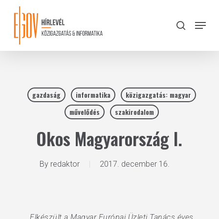
Skip
to
Menu
search
main
Close
content
Menu
gazdaság
informatika
közigazgatás: magyar
művelődés
szakirodalom
Okos Magyarország I.
By
redaktor
2017. december 16.
„Elkészült a Magyar Európai Üzleti Tanács éves