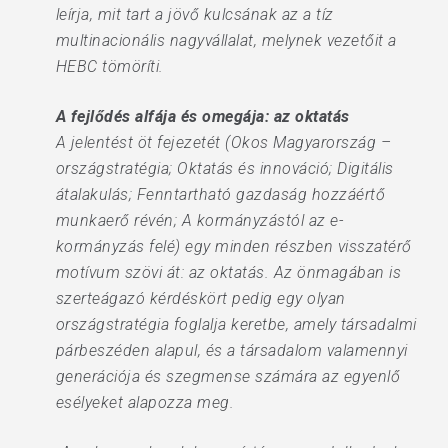
leírja, mit tart a jövő kulcsának az a tíz
multinacionális nagyvállalat, melynek vezetőit a
HEBC tömöríti.
A fejlődés alfája és omegája: az oktatás
A jelentést öt fejezetét (Okos Magyarország –
országstratégia; Oktatás és innováció; Digitális
átalakulás; Fenntartható gazdaság hozzáértő
munkaerő révén; A kormányzástól az e-
kormányzás felé) egy minden részben visszatérő
motívum szövi át: az oktatás. Az önmagában is
szerteágazó kérdéskört pedig egy olyan
országstratégia foglalja keretbe, amely társadalmi
párbeszéden alapul, és a társadalom valamennyi
generációja és szegmense számára az egyenlő
esélyeket alapozza meg.