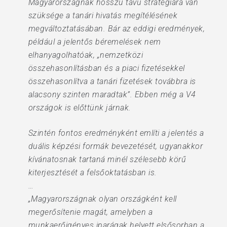
Magyarországnak hosszú távú stratégiára van
szüksége a tanári hivatás megítélésének
megváltoztatásában. Bár az eddigi eredmények,
például a jelentős béremelések nem
elhanyagolhatóak, „nemzetközi
összehasonlításban és a piaci fizetésekkel
összehasonlítva a tanári fizetések továbbra is
alacsony szinten maradtak”. Ebben még a V4
országok is előttünk járnak.
Szintén fontos eredményként említi a jelentés a
duális képzési formák bevezetését, ugyanakkor
kívánatosnak tartaná minél szélesebb körű
kiterjesztését a felsőoktatásban is.
…
„Magyarországnak olyan országként kell
megerősítenie magát, amelyben a
munkaerőigényes iparágak helyett elsősorban a