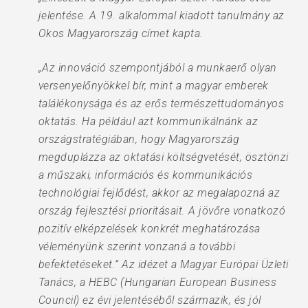
jelentése. A 19. alkalommal kiadott tanulmány az
Okos Magyarország címet kapta.
„Az innováció szempontjából a munkaerő olyan
versenyelőnyökkel bír, mint a magyar emberek
találékonysága és az erős természettudományos
oktatás. Ha például azt kommunikálnánk az
országstratégiában, hogy Magyarország
megduplázza az oktatási költségvetését, ösztönzi
a műszaki, információs és kommunikációs
technológiai fejlődést, akkor az megalapozná az
ország fejlesztési prioritásait. A jövőre vonatkozó
pozitív elképzelések konkrét meghatározása
véleményünk szerint vonzaná a további
befektetéseket.” Az idézet a Magyar Európai Üzleti
Tanács, a HEBC (Hungarian European Business
Council) ez évi jelentéséből származik, és jól