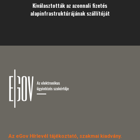
Kiválasztották az azonnali fizetés
alapinfrastruktúrájának szállítóját
Az eGov Hírlevél tájékoztató, szakmai kiadvány.