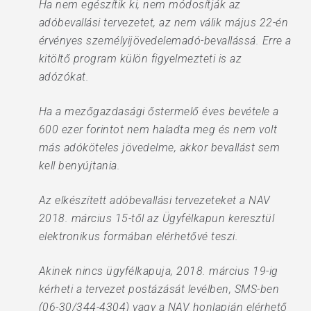
Ha nem egészítik ki, nem módosítják az
adóbevallási tervezetet, az nem válik május 22-én
érvényes személyijövedelemadó-bevallássá. Erre a
kitöltő program külön figyelmezteti is az
adózókat.
Ha a mezőgazdasági őstermelő éves bevétele a
600 ezer forintot nem haladta meg és nem volt
más adóköteles jövedelme, akkor bevallást sem
kell benyújtania.
Az elkészített adóbevallási tervezeteket a NAV
2018. március 15-től az Ügyfélkapun keresztül
elektronikus formában elérhetővé teszi.
Akinek nincs ügyfélkapuja, 2018. március 19-ig
kérheti a tervezet postázását levélben, SMS-ben
(06-30/344-4304) vagy a NAV honlapján elérhető