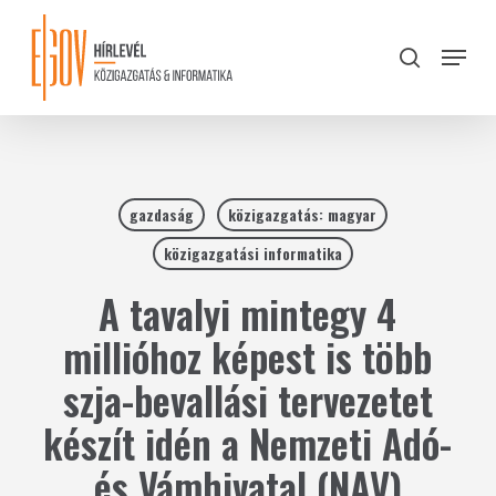
Skip
to
Menu
search
main
Close
content
Menu
gazdaság
közigazgatás: magyar
közigazgatási informatika
A tavalyi mintegy 4
millióhoz képest is több
szja-bevallási tervezetet
készít idén a Nemzeti Adó-
és Vámhivatal (NAV)