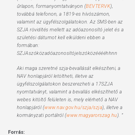
űrlapon, formanyomtatványon (
BEVTERVK
),
továbbá telefonon, a 1819-es hívószámon,
valamint az ügyfélszolgálatokon. Az SMS-ben az
SZJA rövidítés mellett az adóazonosító jelet és a
születési dátumot kell elküldeni ebben a
formában:
SZJAszóközadóazonosítójelszóközééééhhnn
Aki maga szeretné szja-bevallását elkészíteni, a
NAV honlapjáról letöltheti, illetve az
ügyfélszolgálatokon beszerezheti a 17SZJA
nyomtatványt, valamint a bevallás elkészíthető a
webes kitöltő felületen is, mely elérhető a NAV
honlapjáról (
www.nav.gov.hu/szja/szja
), illetve a
kormányzati portálról (
www.magyarorszag.hu
). ”
Forrás: