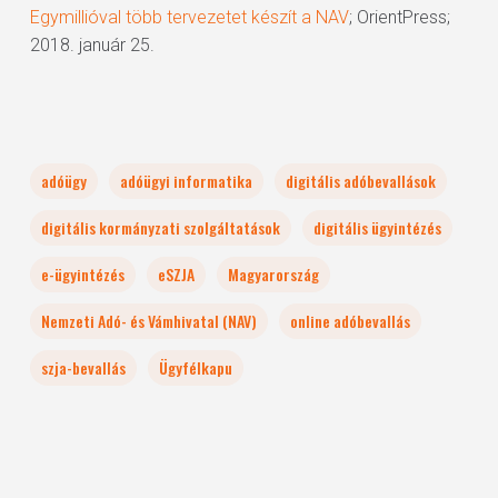
Egymillióval több tervezetet készít a NAV
; OrientPress;
2018. január 25.
adóügy
adóügyi informatika
digitális adóbevallások
digitális kormányzati szolgáltatások
digitális ügyintézés
e-ügyintézés
eSZJA
Magyarország
Nemzeti Adó- és Vámhivatal (NAV)
online adóbevallás
szja-bevallás
Ügyfélkapu