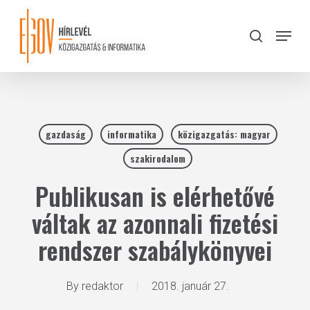
Skip
to
Menu
search
main
Close
content
Menu
gazdaság
informatika
közigazgatás: magyar
szakirodalom
Publikusan is elérhetővé
váltak az azonnali fizetési
rendszer szabálykönyvei
By
redaktor
2018. január 27.