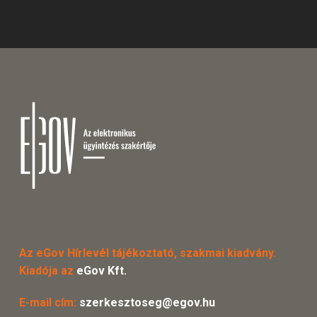
Az eGov Hírlevél tájékoztató, szakmai kiadvány.
Kiadója az
eGov Kft.
E-mail cím:
szerkesztoseg@egov.hu