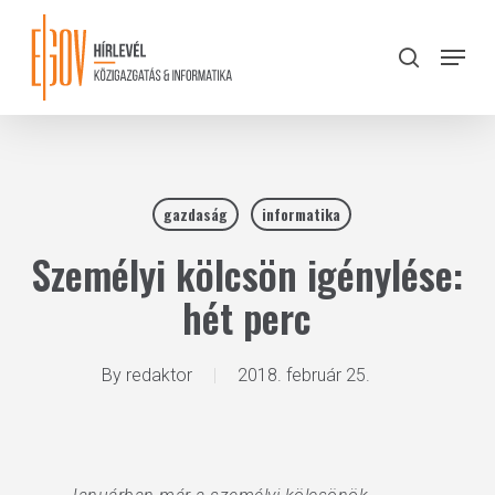
Skip
to
Menu
search
main
Close
content
Menu
gazdaság
informatika
Személyi kölcsön igénylése:
hét perc
By
redaktor
2018. február 25.