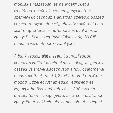
mobilalkalmazásban, és ha érdekli őket a
lehetőség, néhány lépésben igényelhetnek
személyi kölcsönt az ajánlatban szereplő összeg
erejéig. A folyamaton végighaladva akár hét perc
alatt megtörténik az automatikus bírálat és az
igényelt hitelösszeg folyósítása az ügyfél CIB
Banknál vezetett bankszámlájára.
A bank tapasztalatai szerint a mobilappon
keresztül indított kérelmeknél az átlagos igényelt
összeg valamivel alacsonyabb a fióki csatornánál
megszokottnál, most 1,2 millió forint környékén
mozog. Ezzel együtt az eddigi legkisebb és
legnagyobb összegű igénylés – 300 ezer és
ötmillió forint – megegyezik az ezen a csatornán
igényelhető legkisebb és legnagyobb összeggel.