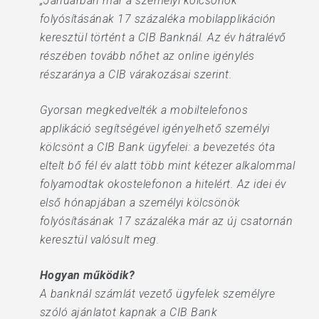
„Januárban már a személyi kölcsönök
folyósításának 17 százaléka mobilapplikáción
keresztül történt a CIB Banknál. Az év hátralévő
részében tovább nőhet az online igénylés
részaránya a CIB várakozásai szerint.
Gyorsan megkedvelték a mobiltelefonos
applikáció segítségével igényelhető személyi
kölcsönt a CIB Bank ügyfelei: a bevezetés óta
eltelt bő fél év alatt több mint kétezer alkalommal
folyamodtak okostelefonon a hitelért. Az idei év
első hónapjában a személyi kölcsönök
folyósításának 17 százaléka már az új csatornán
keresztül valósult meg.
Hogyan működik?
A banknál számlát vezető ügyfelek személyre
szóló ajánlatot kapnak a CIB Bank