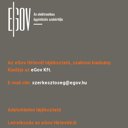
Az eGov Hírlevél tájékoztató, szakmai kiadvány.
Kiadója az
eGov Kft.
E-mail cím:
szerkesztoseg@egov.hu
Adatvédelmi tájékoztató
Leiratkozás az eGov Hírlevélről