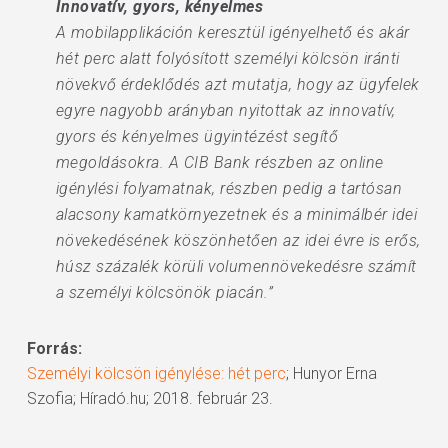
Innovatív, gyors, kényelmes
A mobilapplikáción keresztül igényelhető és akár
hét perc alatt folyósított személyi kölcsön iránti
növekvő érdeklődés azt mutatja, hogy az ügyfelek
egyre nagyobb arányban nyitottak az innovatív,
gyors és kényelmes ügyintézést segítő
megoldásokra. A CIB Bank részben az online
igénylési folyamatnak, részben pedig a tartósan
alacsony kamatkörnyezetnek és a minimálbér idei
növekedésének köszönhetően az idei évre is erős,
húsz százalék körüli volumennövekedésre számít
a személyi kölcsönök piacán.”
Forrás:
Személyi kölcsön igénylése: hét perc
; Hunyor Erna
Szofia; Híradó.hu; 2018. február 23.