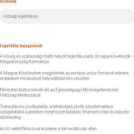
Archívum
Archívum
Legutóbbi bejegyzések
A hőség és szárazság miatti helyzet legkritikusabb öt napja következik –
Magyarország Kormánya
A Magyar Közlönyben megjelentek az európai uniós források elérése
érdekében módosított helyreállítási terv részletei
Miniszteri biztos készíti elő az Egészségügyi Minőségellenőrzési
Hatóság létrehozását
Transzlációs jövőkutatás: a lehetséges jövők szisztematikus
vizsgálatától a jelenben meghozott kutatási, finanszírozási és képzési
döntésekig
Az EU elektrifikációval küzdene a klímaváltozás ellen