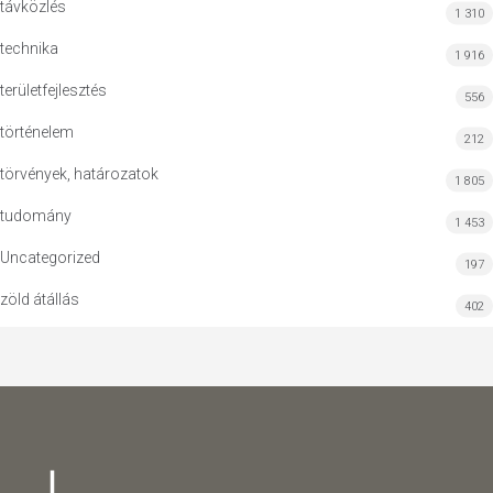
távközlés
1 310
technika
1 916
területfejlesztés
556
történelem
212
törvények, határozatok
1 805
tudomány
1 453
Uncategorized
197
zöld átállás
402