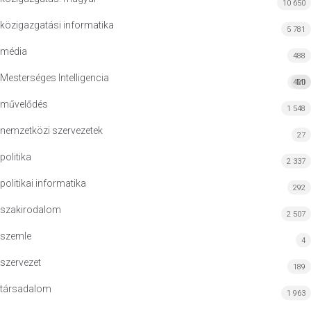
10 650
közigazgatási informatika
5 781
média
488
Mesterséges Intelligencia
420
MI
művelődés
1 548
nemzetközi szervezetek
27
politika
2 337
politikai informatika
292
szakirodalom
2 507
szemle
4
szervezet
189
társadalom
1 963