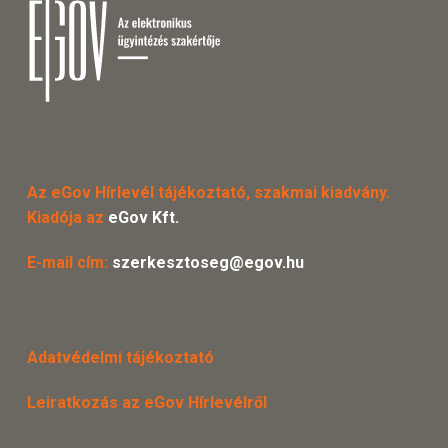
Az eGov Hírlevél tájékoztató, szakmai kiadvány.
Kiadója az
eGov Kft.
E-mail cím:
szerkesztoseg@egov.hu
Adatvédelmi tájékoztató
Leiratkozás az eGov Hírlevélről