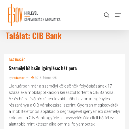
Skip
to
Menu
search
main
Close
content
Menu
Találat: CIB Bank
GAZDASÁG
Személyi kölcsön igénylése: hét perc
by
redaktor
2018. február 25.
„Januárban már a személyi kölcsönök folyósításának 17
százaléka mobilapplikáción keresztül történt a CIB Banknál.
Az év hátralévő részében tovább nőhet az online igénylés
részaránya a CIB várakozásai szerint. Gyorsan megkedvelték
a mobiltelefonos applikáció segítségével igényelhető személyi
kölcsönt a CIB Bank ügyfelei: a bevezetés óta eltelt bő fél év
alatt több mint kétezer alkalommal folyamodtak