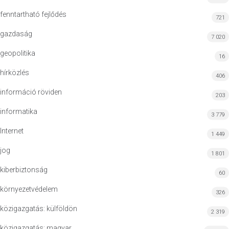
fenntartható fejlődés
721
gazdaság
7 020
geopolitika
16
hírközlés
406
információ röviden
203
informatika
3 779
Internet
1 449
jog
1 801
kiberbiztonság
60
környezetvédelem
326
közigazgatás: külföldön
2 319
közigazgatás: magyar