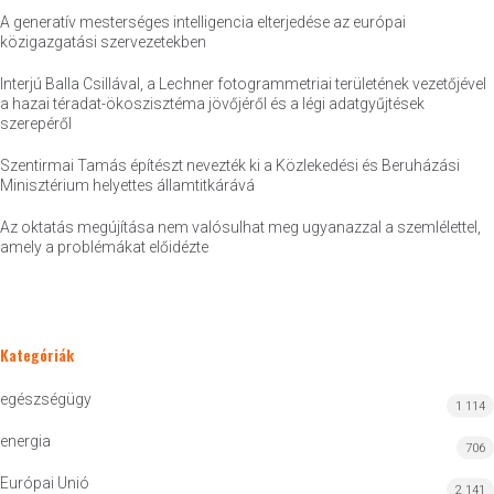
A generatív mesterséges intelligencia elterjedése az európai
közigazgatási szervezetekben
Interjú Balla Csillával, a Lechner fotogrammetriai területének vezetőjével
a hazai téradat-ökoszisztéma jövőjéről és a légi adatgyűjtések
szerepéről
Szentirmai Tamás építészt nevezték ki a Közlekedési és Beruházási
Minisztérium helyettes államtitkárává
Az oktatás megújítása nem valósulhat meg ugyanazzal a szemlélettel,
amely a problémákat előidézte
Kategóriák
egészségügy
1 114
energia
706
Európai Unió
2 141