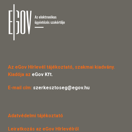
Az eGov Hírlevél tájékoztató, szakmai kiadvány.
Kiadója az
eGov Kft.
E-mail cím:
szerkesztoseg@egov.hu
Adatvédelmi tájékoztató
Leiratkozás az eGov Hírlevélről