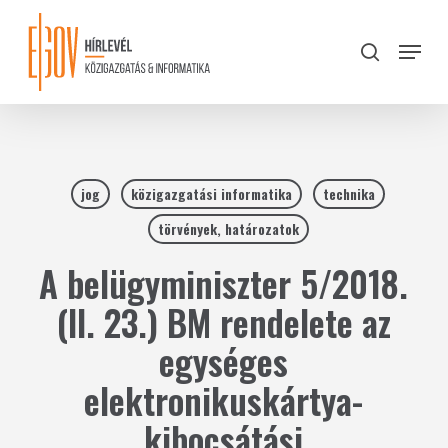
Skip
to
Menu
search
main
Close
content
Menu
jog
közigazgatási informatika
technika
törvények, határozatok
A belügyminiszter 5/2018.
(II. 23.) BM rendelete az
egységes
elektronikuskártya-
kibocsátási