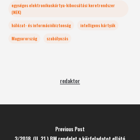
egységes elektronikuskártya-kibocsátási keretrendszer
(NEK)
hálózat- és információbiztonság
intelligens kártyák
Magyarország
szabályozás
redaktor
Previous Post
3/2018. (II. 21.) BM rendelet a közfeladatot ellátó